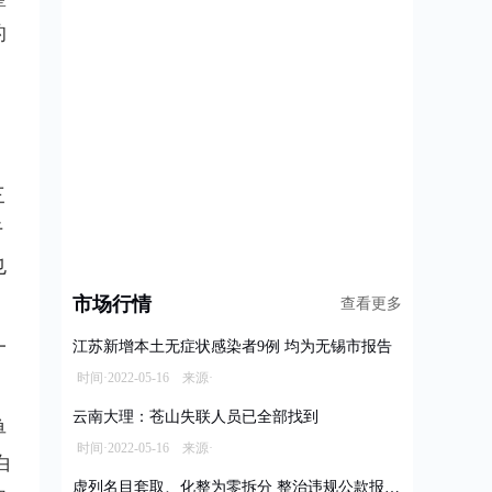
的
三
于
也
市场行情
查看更多
一
江苏新增本土无症状感染者9例 均为无锡市报告
时间·2022-05-16 来源·
云南大理：苍山失联人员已全部找到
单
时间·2022-05-16 来源·
白
虚列名目套取、化整为零拆分 整治违规公款报销乱象