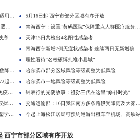
围扩大
5月16日起 西宁市部分区域有序开放
运营
青海西宁：设置“黄码医院”保障重点人群医疗服务需求
秩序
天津15日共检出4名阳性感染者
青海西宁新增7例无症状感染者 连续两日无新增确诊病例
理性看待“名校硕博扎堆小县城”
人以内
哈尔滨市部分区域风险等级调整为低风险
23人
哈尔滨市一地风险等级调整为低风险
制剂
钟表行的光阴故事：祖孙三代在这里“修补时光”
吗？
交通运输部：16日我国南方多条路段受降雨及大雾天气影响
化涵养
今起上海松江居民可预约巡游出租车至机场、高铁
日起 西宁市部分区域有序开放