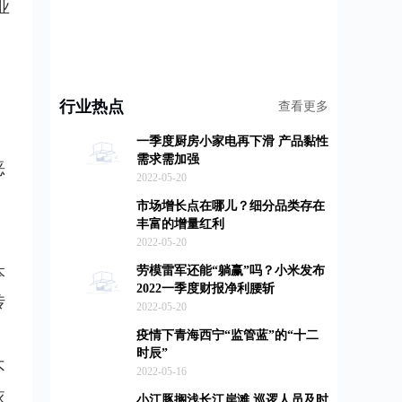
业
行业热点
查看更多
，
一季度厨房小家电再下滑 产品黏性
需求需加强
恶
2022-05-20
市场增长点在哪儿？细分品类存在
丰富的增量红利
2022-05-20
本
劳模雷军还能“躺赢”吗？小米发布
2022一季度财报净利腰斩
传
2022-05-20
疫情下青海西宁“监管蓝”的“十二
时辰”
不
2022-05-16
依
小江豚搁浅长江岸滩 巡逻人员及时