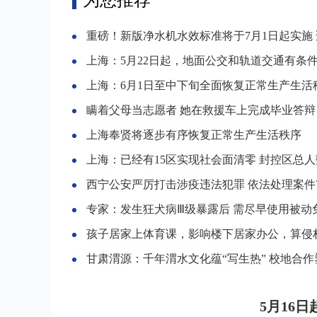
为您推荐
重磅！新版净水机水效标准将于7月1日起实施 适用范
上海：5月22日起，地面公交和轨道交通有条件逐步恢复
上海：6月1日至中下旬全面恢复正常生产生活
瞒着父母当志愿者 她在救援车上完成毕业答辩
上海奉贤将逐步有序恢复正常生产生活秩序
上海：已经有15区实现社会面清零 封控区总人数降到100万
西宁公安严厉打击涉疫违法犯罪 依法处理案件72起1
专家：发生狂犬病Ⅲ级暴露后 需尽早使用被动免疫
孩子居家上体育课，影响楼下居家办公，算侵权扰民
甘肃渭源：千年渭水文化蕴“写生热” 校地合作塑学生文
5月16