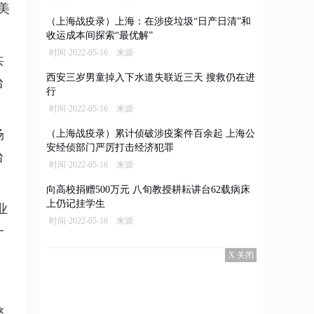
美
（上海战疫录）上海：在涉疫垃圾“日产日清”和
收运成本间探索“最优解”
时间·2022-05-16 来源·
共
西安三岁男童掉入下水道失联近三天 搜救仍在进
台
行
时间·2022-05-16 来源·
场
（上海战疫录）累计侦破涉疫案件百余起 上海公
安经侦部门严厉打击经济犯罪
台
时间·2022-05-16 来源·
向高校捐赠500万元 八旬教授耕耘讲台62载病床
上仍记挂学生
业
时间·2022-05-16 来源·
一
X 关闭
整