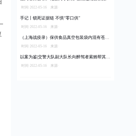
细
时间·2022-05-16 来源·
手记丨锁死证据链 不惧“零口供”
一
时间·2022-05-16 来源·
复
（上海战疫录）保供食品真空包装袋内混有苍蝇 经销商被立案调查拟罚款10万元
时间·2022-05-16 来源·
以案为鉴|交警大队副大队长向醉驾者索贿帮其脱罪
时间·2022-05-16 来源·