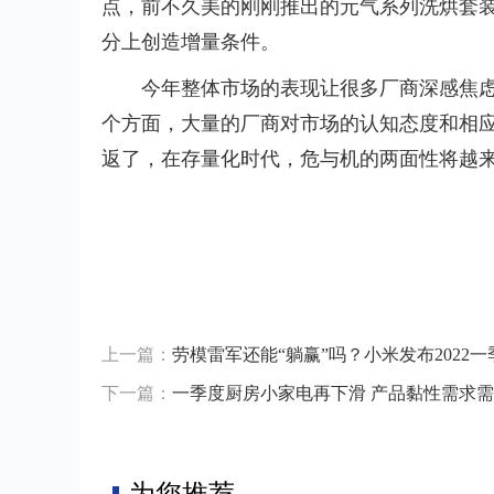
点，前不久美的刚刚推出的元气系列洗烘套
分上创造增量条件。
今年整体市场的表现让很多厂商深感焦虑
个方面，大量的厂商对市场的认知态度和相
返了，在存量化时代，危与机的两面
性
将越
标签：
干衣机增长明显
市场增长点
细分品类增量红利
上一篇：
劳模雷军还能“躺赢”吗？小米发布2022
下一篇：
一季度厨房小家电再下滑 产品黏性需求