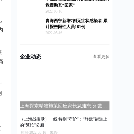
救援助其“回家”
2022-05-16
几
青海西宁新增7例无症状感染者 累
计报告阳性人员161例
内
2022-05-16
装
企业动态
查看更多
痛
计
用
上海探索精准施策回应家长急难愁盼 数字家长学校平台上线
（上海战疫录）一线|特别“守沪”：“静默”街道上
的“繁忙”公厕
过
时间·2022-05-16 来源·