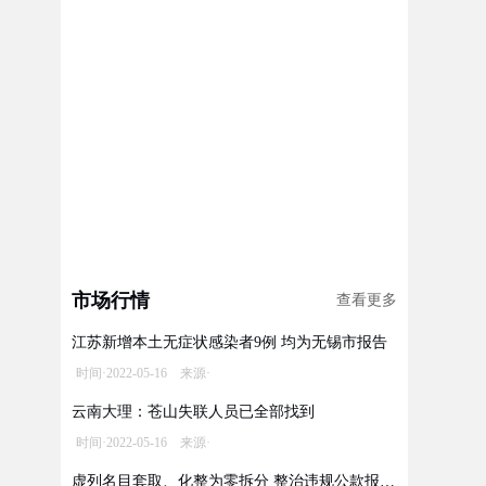
市场行情
查看更多
江苏新增本土无症状感染者9例 均为无锡市报告
时间·2022-05-16 来源·
云南大理：苍山失联人员已全部找到
时间·2022-05-16 来源·
虚列名目套取、化整为零拆分 整治违规公款报销乱象