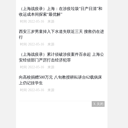
（上海战疫录）上海：在涉疫垃圾“日产日清”和
收运成本间探索“最优解”
时间·2022-05-16 来源·
西安三岁男童掉入下水道失联近三天 搜救仍在进
行
时间·2022-05-16 来源·
（上海战疫录）累计侦破涉疫案件百余起 上海公
安经侦部门严厉打击经济犯罪
时间·2022-05-16 来源·
向高校捐赠500万元 八旬教授耕耘讲台62载病床
上仍记挂学生
时间·2022-05-16 来源·
X 关闭