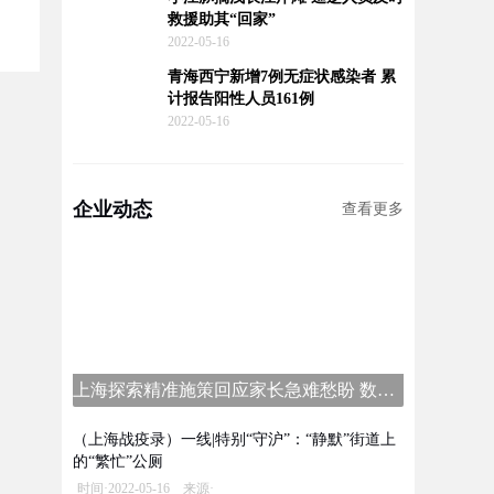
救援助其“回家”
2022-05-16
青海西宁新增7例无症状感染者 累
计报告阳性人员161例
2022-05-16
企业动态
查看更多
上海探索精准施策回应家长急难愁盼 数字家长学校平台上线
（上海战疫录）一线|特别“守沪”：“静默”街道上
的“繁忙”公厕
时间·2022-05-16 来源·