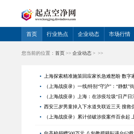
首页
行业热点
企业动态
市场行情
您当前的位置：
首页
>>
企业动态
> >>
上海探索精准施策回应家长急难愁盼 数字
（上海战疫录）一线|特别“守沪”：“静默”
（上海战疫录）上海：在涉疫垃圾“日产日清
西安三岁男童掉入下水道失联近三天 搜救
（上海战疫录）累计侦破涉疫案件百余起 
向高校捐赠500万元 八旬教授耕耘讲台62