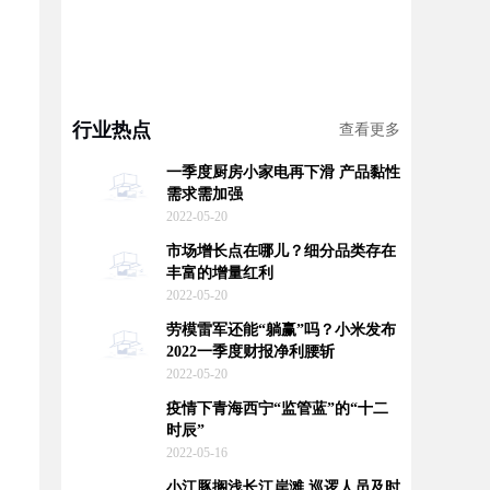
行业热点
查看更多
一季度厨房小家电再下滑 产品黏性
需求需加强
2022-05-20
市场增长点在哪儿？细分品类存在
丰富的增量红利
2022-05-20
劳模雷军还能“躺赢”吗？小米发布
2022一季度财报净利腰斩
2022-05-20
疫情下青海西宁“监管蓝”的“十二
时辰”
2022-05-16
小江豚搁浅长江岸滩 巡逻人员及时