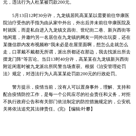
元，违法行为人杜某被罚款200元。
5月13日12时30分许，九龙镇居民高某某以需要前往华康医
院治疗受伤的手指为由从家中外出，外出后并未前往华康医院及
时就医，而是私自进入九龙镇文昌街、世纪街二巷、新兴西街等
地闲逛，并邀约另一名居住在九龙镇的网友一同外出玩耍，还在
某微信群内发布视频称“我未必是在屋里面啊，想怎么走就怎么
走，口罩戴不戴都无所谓，派出所都还在那边，我去找派出所去
摆龙门阵”等言论。当日13时40分许，高某某在九龙镇新兴西街
附近闲逛时被九龙派出所民警当场查获。根据《治安管理处罚
法》规定，对违法行为人高某某处罚款200元的行政处罚。
警方提示，疫情当前，没有人可以置身事外，理解、支持和
配合疫情防控工作，是每一个公民应尽的社会责任和义务，对拒
不执行政府公告和有关部门依法制定的防控措施规定的，公安机
关将依法追究其法律责任。(完)
【编辑:叶攀】