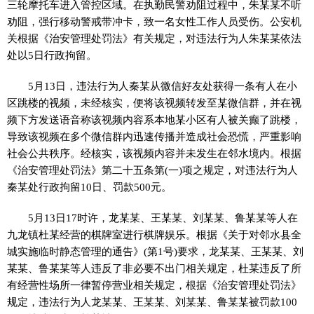
三轮摩托车进入管控区域。在执勤民警劝阻过程中，朱某某不听
劝阻，强行移动警戒带冲卡，致一名女性工作人员受伤。公安机
关根据《治安管理处罚法》有关规定，对违法行为人朱某某依法
处以5日行政拘留。
5月13日，违法行为人秦某从微信好友处获得一条有人在小
区跳楼的视频，未经核实，便将该视频转发至某微信群，并在视
频下方发送语音称该视频内容系本地某小区有人被关癫了跳楼，
导致该视频在多个微信群内迅速传播并造成社会恐慌，严重影响
社会公共秩序。经核实，该视频内容并未发生在邻水境内。根据
《治安管理处罚法》第二十五条第(一)项之规定，对违法行为人
秦某处行政拘留10日、罚款500元。
5月13日17时许，龙某某、王某某、刘某某、鲁某某等人在
九龙镇杜某经营的棋牌室进行棋牌娱乐。根据《关于对邻水县全
城实施临时静态管理的通告》(第1号)要求，龙某某、王某某、刘
某某、鲁某某等人违反了非必要不出门相关规定，杜某违反了所
有经营性场所一律暂停营业相关规定，根据《治安管理处罚法》
规定，违法行为人龙某某、王某某、刘某某、鲁某某被罚款100