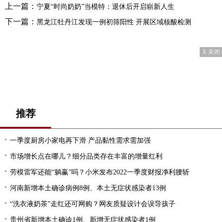
上一篇：
宁夏“时尚奶奶”当模特：退休后开启崭新人生
下一篇：
黑龙江牡丹江发现一例初筛阳性 开展区域核酸检测
X 关闭
推荐
一季度厨房小家电再下滑 产品黏性需求需加强
市场增长点在哪儿？细分品类存在丰富的增量红利
劳模雷军还能“躺赢”吗？小米发布2022一季度财报净利腰斩
河南新增本土确诊病例8例、本土无症状感染者13例
“洗衣液奶茶”走红还可网购？网友质疑设计会误导孩子
贵州省新增本土确诊1例、新增无症状感染者1例