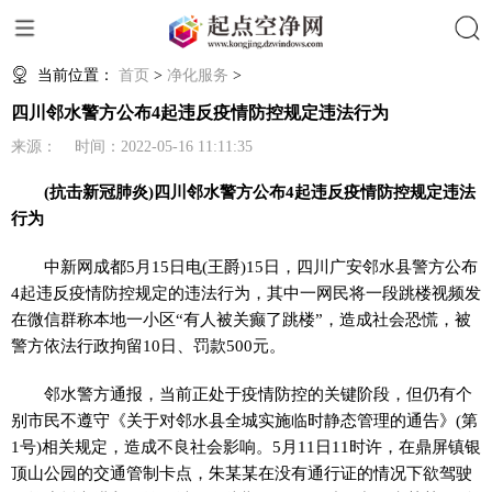
搜索
当前位置：
首页
>
净化服务
>
四川邻水警方公布4起违反疫情防控规定违法行为
来源： 时间：2022-05-16 11:11:35
(抗击新冠肺炎)四川邻水警方公布4起违反疫情防控规定违法
行为
中新网
成都5月15日电(王爵)15日，四川广安邻水县警方公布
4起违反疫情防控规定的违法行为，其中一网民将一段跳楼视频发
在微信群称本地一小区“有人被关癫了跳楼”，造成社会恐慌，被
警方依法行政拘留10日、罚款500元。
邻水警方通报，当前正处于疫情防控的关键阶段，但仍有个
别市民不遵守《关于对邻水县全城实施临时静态管理的通告》(第
1号)相关规定，造成不良社会影响。5月11日11时许，在鼎屏镇银
顶山公园的交通管制卡点，朱某某在没有通行证的情况下欲驾驶