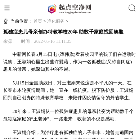
搜索
当前位置：
首页
>
净化服务
>
孤独症患儿母亲创办特教学校20年 助数千家庭找回笑脸
来源： 时间：2022-05-16 11:11:35
中新网
长春5月15日电 (谭伟旗)看着校园里的孩子们在运动时
说笑，王淑娟心里生出些许慰藉，作为一名孤独症(又称自闭症)
患儿的母亲，她深知其中的不易。
5月15日全国助残日，对王淑娟来说这是不平凡的一天。在
长春市本轮疫情期间，她一直在一线抗疫。脱下防护服，王淑娟
回到自己创办的特殊教育学校，来陪伴因疫情留守的外省学生。
20年来，王淑娟从一位孤独症患儿的母亲转变为帮助数千个
孤独症家庭的“王老师”。一路走来，收获的不仅是感动。
王淑娟介绍，为治疗患有孤独症的儿子丰丰，她曾走遍国内