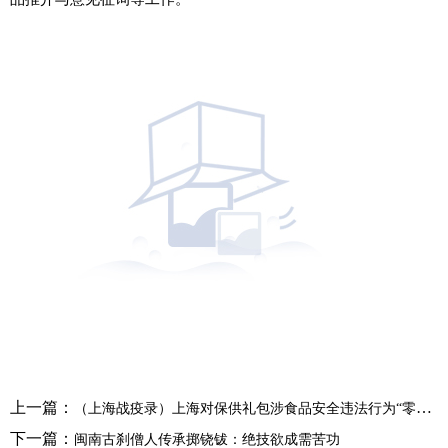
上一篇：
（上海战疫录）上海对保供礼包涉食品安全违法行为“零容忍” 守好“稳价”阵地
下一篇：
闽南古刹僧人传承掷铙钹：绝技欲成需苦功