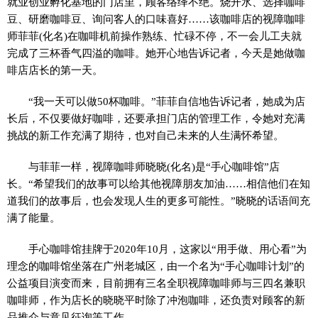
就业创业孵化基地的门店里，顾客络绎不绝。烧开水、选择咖啡
豆、研磨咖啡豆、询问客人的口味喜好……该咖啡店的视障咖啡
师菲菲(化名)在咖啡机前操作熟练、忙碌不停，不一会儿工夫就
完成了三杯香气四溢的咖啡。她开心地告诉记者，今天是她做咖
啡店店长的第一天。
“我一天可以做50杯咖啡。”菲菲自信地告诉记者，她成为店
长后，不仅要做好咖啡，还要承担门店的管理工作，令她对充满
挑战的新工作充满了期待，也对自己未来的人生满怀希望。
与菲菲一样，视障咖啡师晓晓(化名)是“手心咖啡馆”店
长。“希望我们的故事可以给其他视障朋友加油……相信他们在知
道我们的故事后，也会发现人生的更多可能性。”晓晓的话语间充
满了能量。
手心咖啡馆挂牌于2020年10月，这家以“用手做、用心看”为
理念的咖啡馆坐落在广州老城区，由一个名为“手心咖啡计划”的
公益项目演变而来，目前拥有三名全职视障咖啡师与三四名兼职
咖啡师，作为店长的晓晓平时除了冲泡咖啡，还负责对顾客的新
品推介与意见征询等工作。