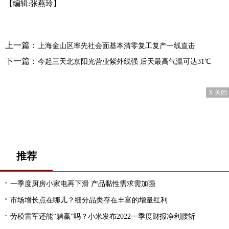
【编辑:张燕玲】
上一篇：
上海金山区率先社会面基本清零复工复产一线直击
下一篇：
今起三天北京阳光营业紫外线强 后天最高气温可达31℃
X 关闭
推荐
一季度厨房小家电再下滑 产品黏性需求需加强
市场增长点在哪儿？细分品类存在丰富的增量红利
劳模雷军还能“躺赢”吗？小米发布2022一季度财报净利腰斩