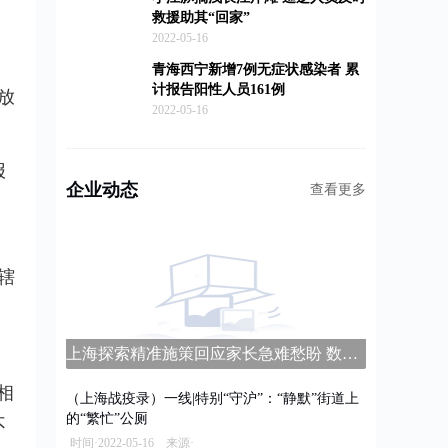
救援助其“回家”
2022-05-16
青海西宁新增7例无症状感染者 累
计报告阳性人员161例
放
2022-05-16
报
企业动态
查看更多
，
辖
上海探索精准施策回应家长急难愁盼 数字家长学校平台上线
相
（上海战疫录）一线|特别“守沪”：“静默”街道上
的“繁忙”公厕
不
时间·2022-05-16 来源·