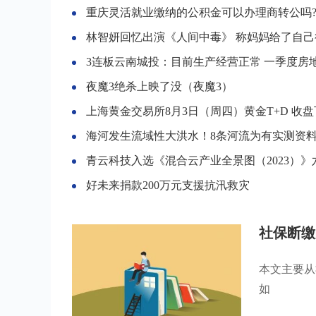
重庆灵活就业缴纳的公积金可以办理商转公吗
林智妍回忆出演《人间中毒》 称妈妈给了自己很
3连板云南城投：目前生产经营正常 一季度房地产业务收入仅占总体收入的1.
夜魔3绝杀上映了没（夜魔3）
上海黄金交易所8月3日（周四）黄金T+D 收盘下跌0.26%报454.40元/克， 白银T+D 下跌2.51%报5,621.
海河发生流域性大洪水！8条河流为有实测资料以来最大
青云科技入选《混合云产业全景图（2023）》六大
好未来捐款200万元支援抗汛救灾
社保断缴
本文主要从
如