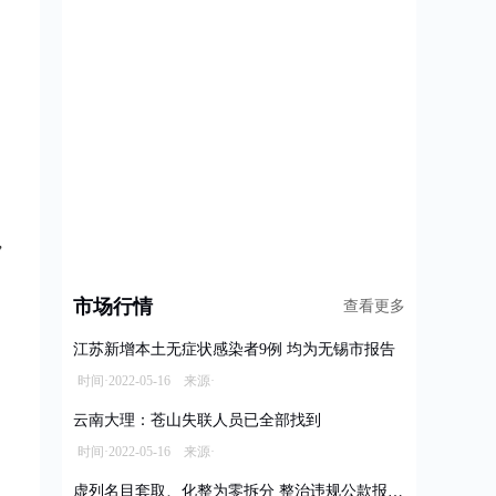
”
市场行情
查看更多
江苏新增本土无症状感染者9例 均为无锡市报告
时间·2022-05-16 来源·
云南大理：苍山失联人员已全部找到
时间·2022-05-16 来源·
虚列名目套取、化整为零拆分 整治违规公款报销乱象