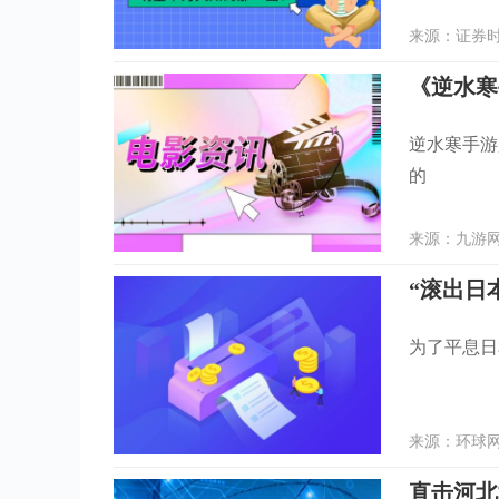
来源：证券时报
《逆水寒
逆水寒手游
的
来源：九游网 
“滚出日
为了平息日
来源：环球网 
直击河北