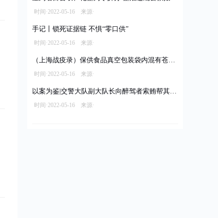
时间·2022-05-16 来源·
手记丨锁死证据链 不惧“零口供”
时间·2022-05-16 来源·
（上海战疫录）保供食品真空包装袋内混有苍蝇 经销商被立案调查拟罚款10万元
时间·2022-05-16 来源·
以案为鉴|交警大队副大队长向醉驾者索贿帮其脱罪
时间·2022-05-16 来源·