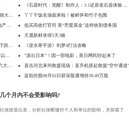
?
《石器时代：觉醒》制作人：1:1还原老石器体验 能挂机和搬砖
大力量
丫丫干饭名场面来啦！被鲜笋和竹子包围
31%
低买高收打官司 美“秃鹫基金”这样收割债务国
天晟新材录得5天3板
0元/千克。
《逆水寒手游》剑梦4打法攻略
洪水
“滚出日本”！因一部电影，美日网民吵起来了
板块
直击河北涿州救援现场：直升机搭起救援“空中通道
蓝焰控股08月02日获深股通增持30.49万股
几个月内不会受影响吗?
社保政策出发，分析社保断缴对个人和单位的影响，并探索了