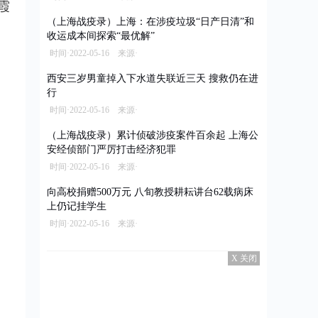
霞
（上海战疫录）上海：在涉疫垃圾“日产日清”和
收运成本间探索“最优解”
时间·2022-05-16 来源·
西安三岁男童掉入下水道失联近三天 搜救仍在进
行
时间·2022-05-16 来源·
（上海战疫录）累计侦破涉疫案件百余起 上海公
安经侦部门严厉打击经济犯罪
时间·2022-05-16 来源·
向高校捐赠500万元 八旬教授耕耘讲台62载病床
上仍记挂学生
时间·2022-05-16 来源·
X 关闭