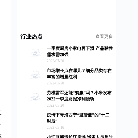
行业热点
查看更多
一季度厨房小家电再下滑 产品黏性
需求需加强
2022-05-20
市场增长点在哪儿？细分品类存在
丰富的增量红利
2022-05-20
劳模雷军还能“躺赢”吗？小米发布
2022一季度财报净利腰斩
2022-05-20
立
疫情下青海西宁“监管蓝”的“十二
时辰”
。
2022-05-16
验
小江豚搁浅长江岸滩 巡逻人员及时