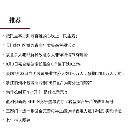
推荐
把民生事办到老百姓的心坎上（民生观）
天门墩社区举办青少年太极拳主题活动
故意杀人犯罪解释故意杀人罪详细情节有哪些
8月3日嘉合稳健增长混合C净值下跌0.23%
美国7月22日当周续请失业救济人数170万人，预期170.8万人，前值169万人
浙江衢州小包装制冷剂“出口热” 为海外送“清凉”
为什么叫开车(“开车”是什么意思?)
盈利创新高 SHEIN竞争焦虑犹存：转型综合平台迎战亚马逊
三部门：进一步健全完善可再生能源绿色电力证书制度 实现绿证对可再生能源电力的全覆盖
老年抖人图鉴