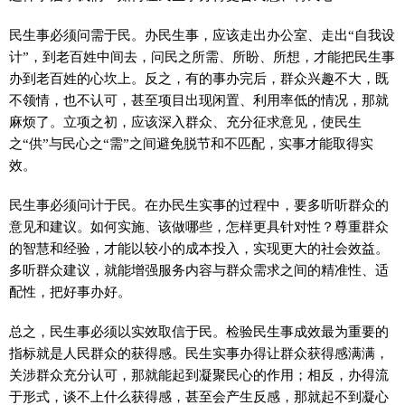
民生事必须问需于民。办民生事，应该走出办公室、走出“自我设
计”，到老百姓中间去，问民之所需、所盼、所想，才能把民生事
办到老百姓的心坎上。反之，有的事办完后，群众兴趣不大，既
不领情，也不认可，甚至项目出现闲置、利用率低的情况，那就
麻烦了。立项之初，应该深入群众、充分征求意见，使民生
之“供”与民心之“需”之间避免脱节和不匹配，实事才能取得实
效。
民生事必须问计于民。在办民生实事的过程中，要多听听群众的
意见和建议。如何实施、该做哪些，怎样更具针对性？尊重群众
的智慧和经验，才能以较小的成本投入，实现更大的社会效益。
多听群众建议，就能增强服务内容与群众需求之间的精准性、适
配性，把好事办好。
总之，民生事必须以实效取信于民。检验民生事成效最为重要的
指标就是人民群众的获得感。民生实事办得让群众获得感满满，
关涉群众充分认可，那就能起到凝聚民心的作用；相反，办得流
于形式，谈不上什么获得感，甚至会产生反感，那就起不到凝心