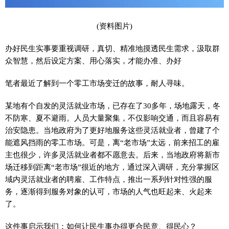
(资料图片)
办好民生实事要重视调研，真切、精准地摸透民生需求，汲取群
众智慧，然后设定方案、用心落实，才能办准、办好
笔者最近了解到一个零工市场变迁的故事，耐人寻味。
某地有个自发的灵活就业市场，已存在了30多年，场地露天，冬
不防寒、夏不避雨。人员大量聚集，不仅影响交通，而且容易有
治安隐患。当地政府为了更好地服务这些灵活就业者，曾建了个
能遮风挡雨的零工市场。可是，离“老市场”太远，前来招工的雇
主也很少，许多灵活就业者都不愿意去。后来，当地政府将新市
场迁移到距离“老市场”很近的地方，通过深入调研，充分掌握区
域内灵活就业者的聘雇、工作特点，推出一系列针对性强的服
务，逐渐得到服务对象的认可，市场的人气也旺起来、火起来
了。
这件事启示我们：如何让民生事办得更合民意、得民心？