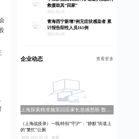
救援助其“回家”
2022-05-16
会
青海西宁新增7例无症状感染者 累
计报告阳性人员161例
股
2022-05-16
正
企业动态
查看更多
老
。
打
上海探索精准施策回应家长急难愁盼 数字家长学校平台上线
（上海战疫录）一线|特别“守沪”：“静默”街道上
的“繁忙”公厕
时间·2022-05-16 来源·