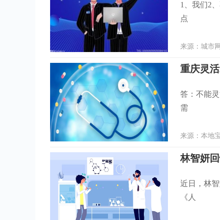
1、我们2
点
来源：城市网 
重庆灵活
答：不能灵
需
来源：本地宝 
林智妍回
近日，林智
《人