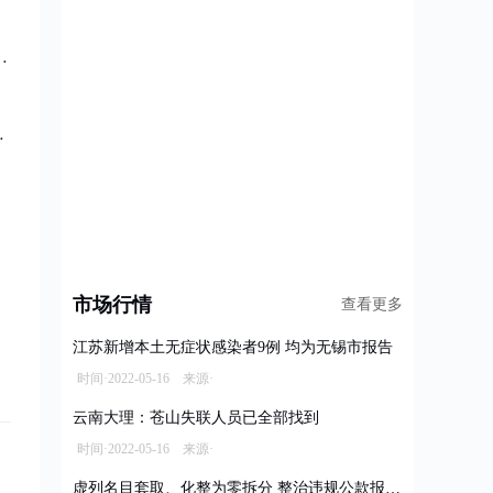
市场行情
查看更多
江苏新增本土无症状感染者9例 均为无锡市报告
时间·2022-05-16 来源·
云南大理：苍山失联人员已全部找到
时间·2022-05-16 来源·
虚列名目套取、化整为零拆分 整治违规公款报销乱象