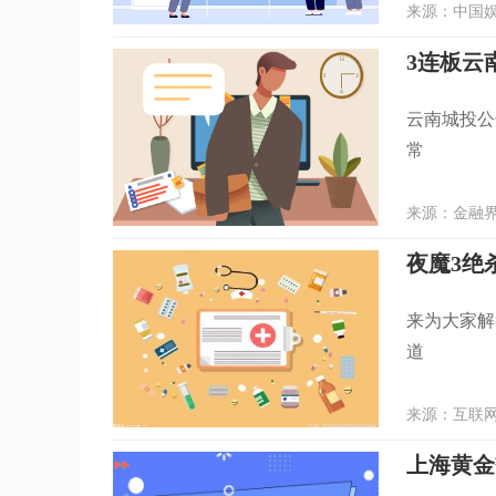
来源：中国娱乐
云南城投公
常
来源：金融界 
夜魔3绝
来为大家解
道
来源：互联网 