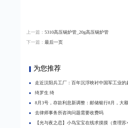
上一篇：
5310高压锅炉管_20g高压锅炉管
下一篇：
最后一页
为您推荐
走近汉阳兵工厂：百年沉浮映衬中国军工业的
绮罗生 绮
8月3号，存款利息新调整：邮储银行8月，大额存单最新利率
去律师事务所咨询问题需要收费吗
【光与夜之恋】小鸟宝宝在线求摸摸（查理苏×你）小