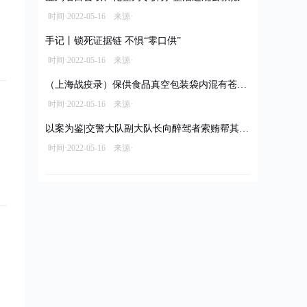
时间·2022-05-16 来源·
手记丨锁死证据链 不惧“零口供”
时间·2022-05-16 来源·
（上海战疫录）保供食品真空包装袋内混有苍蝇 经销商被立案调查拟罚款10万元
时间·2022-05-16 来源·
以案为鉴|交警大队副大队长向醉驾者索贿帮其脱罪
时间·2022-05-16 来源·