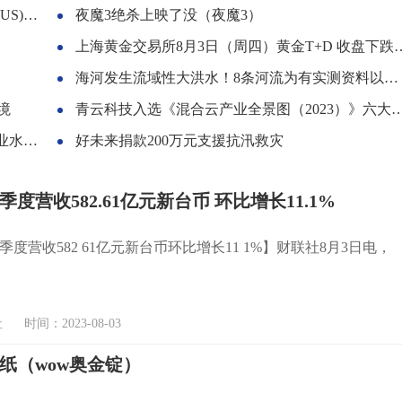
)评级
夜魔3绝杀上映了没（夜魔3）
上海黄金交易所8月3日（周四）黄金T+D 收盘下跌0.26%报454.40元/克， 白银T+D 下跌2.51%报5,621.0元/千克。
海河发生流域性大洪水！8条河流为有实测资料以来最大洪水
境
青云科技入选《混合云产业全景图（2023）》六大板块
取工作
好未来捐款200万元支援抗汛救灾
度营收582.61亿元新台币 环比增长11.1%
度营收582 61亿元新台币环比增长11 1%】财联社8月3日电，
时间：2023-08-03
纸（wow奥金锭）