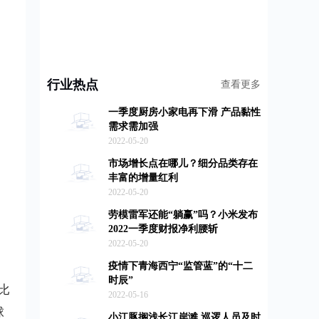
行业热点
查看更多
一季度厨房小家电再下滑 产品黏性
需求需加强
2022-05-20
市场增长点在哪儿？细分品类存在
丰富的增量红利
2022-05-20
劳模雷军还能“躺赢”吗？小米发布
2022一季度财报净利腰斩
2022-05-20
疫情下青海西宁“监管蓝”的“十二
时辰”
比
2022-05-16
球
小江豚搁浅长江岸滩 巡逻人员及时