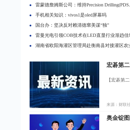
雷蒙德詹姆斯公司：维持Precision Drilling(PDS.US
手机相关知识：vivos1是oled屏幕吗
国台办：坚决反对赖清德窜美谋“独”
雷曼光电引领COB技术在LED直显行业渐趋佳
湖南省欧阳海灌区管理局赴衡南县对接灌区农业水价综合改革试点选
宏碁第二季
【宏碁第二季
来源：财联社 
奥金锭图