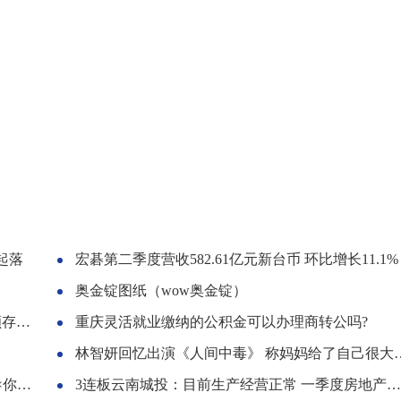
起落
宏碁第二季度营收582.61亿元新台币 环比增长11.1%
奥金锭图纸（wow奥金锭）
表。
重庆灵活就业缴纳的公积金可以办理商转公吗?
林智妍回忆出演《人间中毒》 称妈妈给了自己很大力量
甜文
3连板云南城投：目前生产经营正常 一季度房地产业务收入仅占总体收入的1.31%