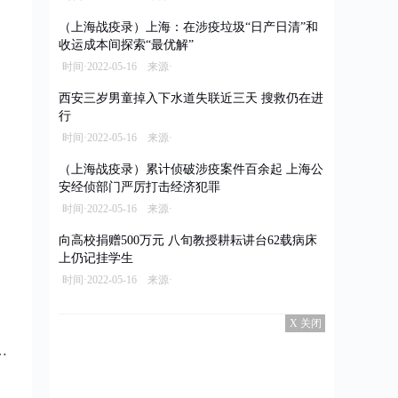
（上海战疫录）上海：在涉疫垃圾“日产日清”和
收运成本间探索“最优解”
时间·2022-05-16 来源·
西安三岁男童掉入下水道失联近三天 搜救仍在进
行
时间·2022-05-16 来源·
（上海战疫录）累计侦破涉疫案件百余起 上海公
安经侦部门严厉打击经济犯罪
时间·2022-05-16 来源·
向高校捐赠500万元 八旬教授耕耘讲台62载病床
上仍记挂学生
时间·2022-05-16 来源·
X 关闭