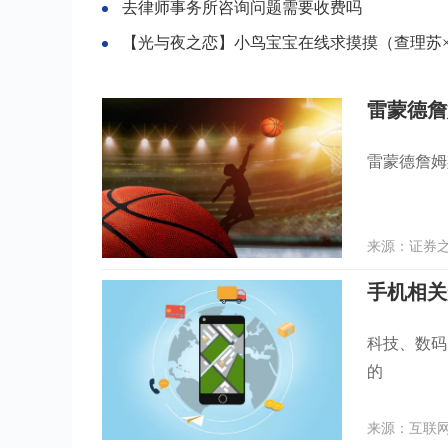
去律师事务所咨询问题需要收费吗
【光与夜之恋】小鸟宝宝在线求摸摸（查理苏×你）小
雷蒙德詹姆斯
雷蒙德詹姆斯公
来源：证券之星
手机相关知
科技、数码
的
来源：互联网 