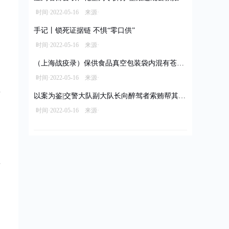
时间·2022-05-16 来源·
手记丨锁死证据链 不惧“零口供”
时间·2022-05-16 来源·
（上海战疫录）保供食品真空包装袋内混有苍蝇 经销商被立案调查拟罚款10万元
时间·2022-05-16 来源·
以案为鉴|交警大队副大队长向醉驾者索贿帮其脱罪
时间·2022-05-16 来源·