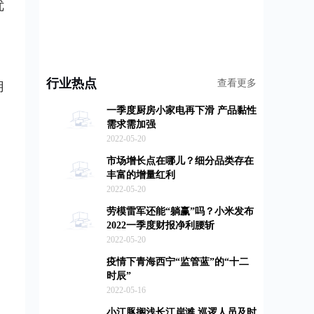
优
行业热点
查看更多
用
一季度厨房小家电再下滑 产品黏性
需求需加强
2022-05-20
市场增长点在哪儿？细分品类存在
丰富的增量红利
2022-05-20
劳模雷军还能“躺赢”吗？小米发布
2022一季度财报净利腰斩
2022-05-20
疫情下青海西宁“监管蓝”的“十二
时辰”
2022-05-16
小江豚搁浅长江岸滩 巡逻人员及时