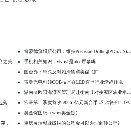
雷蒙德詹姆斯公司：维持Precision Drilling(PDS.US)评级
命之美
手机相关知识：vivos1是oled屏幕吗
国台办：坚决反对赖清德窜美谋“独”
雷曼光电引领COB技术在LED直显行业渐趋佳境
湖南省欧阳海灌区管理局赴衡南县对接灌区农业水价综合改革试点选取工作
起落
宏碁第二季度营收582.61亿元新台币 环比增长11.1%
奥金锭图纸（wow奥金锭）
表。
重庆灵活就业缴纳的公积金可以办理商转公吗?