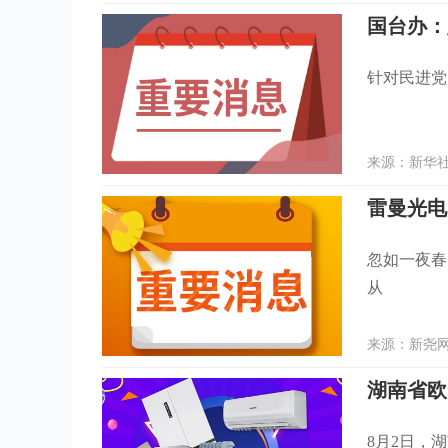
国台办：
针对民进党
来源：新华社客
雷曼光电
忽如一夜春
从
来源：新尧网 
8月2日，