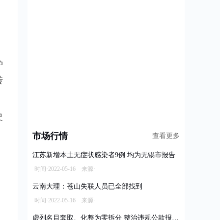
护
转
史
市场行情
查看更多
江苏新增本土无症状感染者9例 均为无锡市报告
时间·2022-05-16 来源·
云南大理：苍山失联人员已全部找到
时间·2022-05-16 来源·
虚列名目套取、化整为零拆分 整治违规公款报销乱象