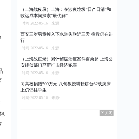
，
（上海战疫录）上海：在涉疫垃圾“日产日清”和
收运成本间探索“最优解”
时间·2022-05-16 来源·
西安三岁男童掉入下水道失联近三天 搜救仍在进
持
行
、
时间·2022-05-16 来源·
（上海战疫录）累计侦破涉疫案件百余起 上海公
安经侦部门严厉打击经济犯罪
品
时间·2022-05-16 来源·
区
向高校捐赠500万元 八旬教授耕耘讲台62载病床
上仍记挂学生
时间·2022-05-16 来源·
等
包
X 关闭
旅