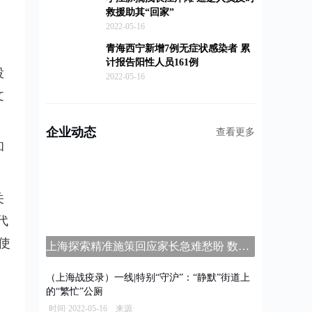
救援助其“回家”
2022-05-16
青海西宁新增7例无症状感染者 累
计报告阳性人员161例
投
2022-05-16
文
企业动态
查看更多
和
关
代
使
上海探索精准施策回应家长急难愁盼 数字家长学校平台上线
（上海战疫录）一线|特别“守沪”：“静默”街道上
的“繁忙”公厕
时间·2022-05-16 来源·