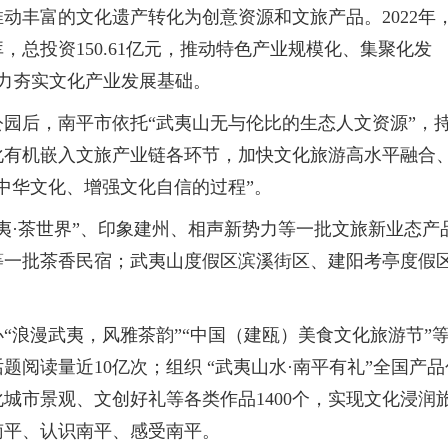
动丰富的文化遗产转化为创意资源和文旅产品。2022年
，总投资150.61亿元，推动特色产业规模化、集聚化发
有力夯实文化产业发展基础。
公园后，南平市依托“武夷山无与伦比的生态人文资源”，
化有机嵌入文旅产业链各环节，加快文化旅游高水平融合
中华文化、增强文化自信的过程”。
夷·茶世界”、印象建州、相声新势力等一批文旅新业态产
等一批茶香民宿；武夷山度假区滨溪街区、建阳考亭度假
“浪漫武夷，风雅茶韵”“中国（建瓯）美食文化旅游节”
阅读量近10亿次；组织 “武夷山水·南平有礼”全国产品
城市景观、文创好礼等各类作品1400个，实现文化浸润
南平、认识南平、感受南平。