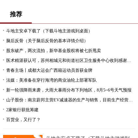
推荐
斗地主安卓下载了（下载斗地主游戏到桌面）
脑后反骨（关于脑后反骨的基本详情介绍）
股东破产，两次流拍，新华基金股权将被七折甩卖
医术精湛获认可，苏州相城元和街道社区卫生服务中心收到感谢锦旗
青春主场丨成都大运会广西籍运动员首获金牌
法媒：美准备在穿行海湾的商业油轮上部署军队
新一轮强降雨来袭，大雨大暴雨分布下列地区，8月5~6号天气预报
山子股份：南京蔚邦主营EV减速器的生产与销售，目前生产经营正常，年产能为30万套减速器
2家银行获批筹建
百货业，又行了？