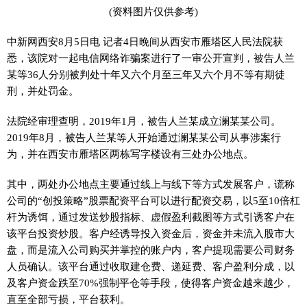
(资料图片仅供参考)
中新网西安8月5日电 记者4日晚间从西安市雁塔区人民法院获
悉，该院对一起电信网络诈骗案进行了一审公开宣判，被告人兰
某等36人分别被判处十年又六个月至三年又六个月不等有期徒
刑，并处罚金。
法院经审理查明，2019年1月，被告人兰某成立澜某某公司。
2019年8月，被告人兰某等人开始通过澜某某公司从事涉案行
为，并在西安市雁塔区两栋写字楼设有三处办公地点。
其中，两处办公地点主要通过线上与线下等方式发展客户，谎称
公司的“创投策略”股票配资平台可以进行配资交易，以5至10倍杠
杆为诱饵，通过发送炒股指标、虚假盈利截图等方式引诱客户在
该平台投资炒股。客户经诱导投入资金后，资金并未流入股市大
盘，而是流入公司购买并掌控的账户内，客户提现需要公司财务
人员确认。该平台通过收取建仓费、递延费、客户盈利分成，以
及客户资金跌至70%强制平仓等手段，使得客户资金越来越少，
直至全部亏损，平台获利。