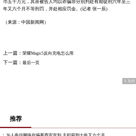
币五十万元，其余被告人均以诈骗罪分别判处有期徒刑六年至三
年又六个月不等刑罚，并处相应罚金。(记者 张一辰)
（来源：中国新闻网）
上一篇：
荣耀Magic5反向充电怎么用
下一篇：
最后一页
X 关闭
推荐
36人电信网络诈骗案西安宣判 主犯获刑十年又六个月