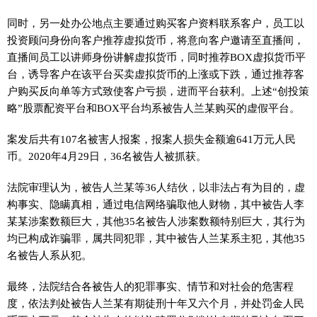
同时，另一处办公地点主要通过购买客户资料联系客户，员工以
投资顾问身份向客户推荐虚拟货币，将意向客户邀请至直播间，
直播间员工以讲师身份讲解虚拟货币，同时推荐BOX虚拟货币平
台，诱导客户在该平台买卖虚拟货币的上涨或下跌，通过推荐客
户购买反向单等方式致使客户亏损，进而平台获利。上述“创投策
略”股票配资平台和BOX平台均系被告人兰某购买的虚假平台。
案发后共有107名被害人报案，报案人损失金额逾641万元人民
币。2020年4月29日，36名被告人被抓获。
法院审理认为，被告人兰某等36人结伙，以非法占有为目的，虚
构事实、隐瞒真相，通过电信网络骗取他人财物，其中被告人李
某某涉案数额巨大，其他35名被告人涉案数额特别巨大，其行为
均已构成诈骗罪，属共同犯罪，其中被告人兰某系主犯，其他35
名被告人系从犯。
最终，法院结合各被告人的犯罪事实、情节和对社会的危害程
度，依法判处被告人兰某有期徒刑十年又六个月，并处罚金人民