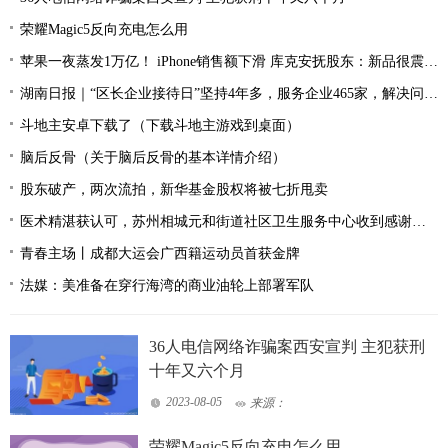
荣耀Magic5反向充电怎么用
苹果一夜蒸发1万亿！ iPhone销售额下滑 库克安抚股东：新品很震撼 我现在天天用
湖南日报｜“区长企业接待日”坚持4年多，服务企业465家，解决问题530余个——天心区打造全省营商环境“首善之区”
斗地主安卓下载了（下载斗地主游戏到桌面）
脑后反骨（关于脑后反骨的基本详情介绍）
股东破产，两次流拍，新华基金股权将被七折甩卖
医术精湛获认可，苏州相城元和街道社区卫生服务中心收到感谢锦旗
青春主场丨成都大运会广西籍运动员首获金牌
法媒：美准备在穿行海湾的商业油轮上部署军队
36人电信网络诈骗案西安宣判 主犯获刑
十年又六个月
2023-08-05
来源：
荣耀Magic5反向充电怎么用