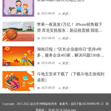
2023-08-05
来源：
苹果一夜蒸发1万亿！ iPhone销售额下
滑 库克安抚股东：新品很震撼 我现在
天天用
2023-08-05
来源：
湖南日报｜“区长企业接待日”坚持4年
多，服务企业465家，解决问题530余个
——天心区打造全省营商环境“首善之
2023-08-05
来源：
区”
斗地主安卓下载了（下载斗地主游戏到
桌面）
2023-08-05
来源：
Copyright 2015-2022 起点空净网版权所有 备案号：
皖ICP备2022009963号-12
联
系邮箱： 39 60 29 14 2@qq.com