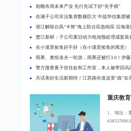
前瞻布局未来产业 先行先试下好“先手棋”
在湘子公司非法集资数额巨大 中战华信集团被长沙警方立
浙江解除台风“卡努”海上防台应急响应 沿海港口复
楚江新材：子公司废旧动力电池预处理成套装备取得重大
在小溪里捡鱼好不好（在小溪里捡鱼的寓意）
雨果、奥恰洛夫一轮游，雨果还被打3-0！伊藤美诚、张本美和2
警方搜查黄子佼住处和工作室，本人被带回讯
共话美好生活新期待！江苏路街道这里“政”在
重庆教育
1、地址：
6385376063