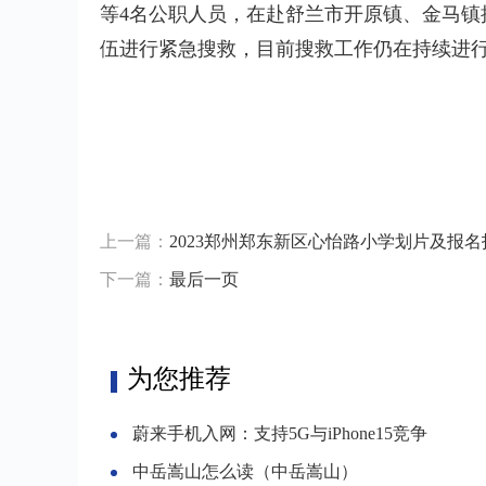
等4名公职人员，在赴舒兰市开原镇、金马
伍进行紧急搜救，目前搜救工作仍在持续进
标签：
上一篇：
2023郑州郑东新区心怡路小学划片及报名
下一篇：
最后一页
为您推荐
蔚来手机入网：支持5G与iPhone15竞争
中岳嵩山怎么读（中岳嵩山）