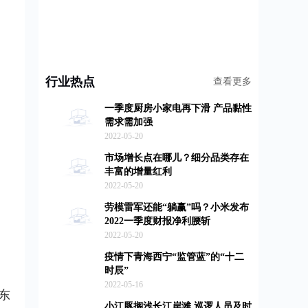
行业热点
查看更多
一季度厨房小家电再下滑 产品黏性
需求需加强
2022-05-20
市场增长点在哪儿？细分品类存在
丰富的增量红利
2022-05-20
劳模雷军还能“躺赢”吗？小米发布
2022一季度财报净利腰斩
2022-05-20
疫情下青海西宁“监管蓝”的“十二
时辰”
2022-05-16
东
小江豚搁浅长江岸滩 巡逻人员及时