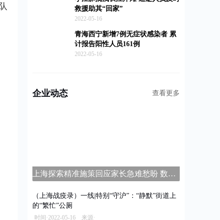
队
救援助其“回家”
2022-05-16
青海西宁新增7例无症状感染者 累
计报告阳性人员161例
2022-05-16
企业动态
查看更多
上海探索精准施策回应家长急难愁盼 数字家长学校平台上线
（上海战疫录）一线|特别“守沪”：“静默”街道上
的“繁忙”公厕
时间·2022-05-16 来源·