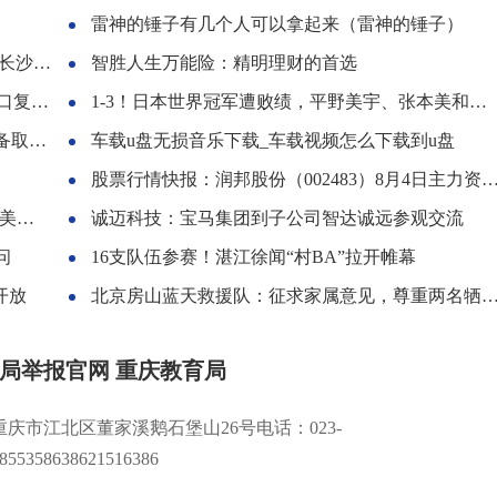
雷神的锤子有几个人可以拿起来（雷神的锤子）
案侦查
智胜人生万能险：精明理财的首选
工复产
1-3！日本世界冠军遭败绩，平野美宇、张本美和止步女双8强
突破
车载u盘无损音乐下载_车载视频怎么下载到u盘
股票行情快报：润邦股份（002483）8月4日主力资金净卖出640.57万元
连胜
诚迈科技：宝马集团到子公司智达诚远参观交流
问
16支队伍参赛！湛江徐闻“村BA”拉开帷幕
开放
北京房山蓝天救援队：征求家属意见，尊重两名牺牲队员初心，不必捐款
局举报官网 重庆教育局
重庆市江北区董家溪鹅石堡山26号电话：023-
855358638621516386