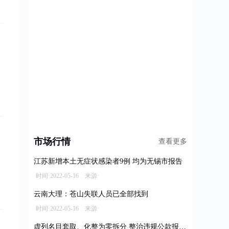
市场行情
查看更多
江苏新增本土无症状感染者9例 均为无锡市报告
时间·2022-05-16 来源·
云南大理：苍山失联人员已全部找到
时间·2022-05-16 来源·
虚列名目套取、化整为零拆分 整治违规公款报销乱象