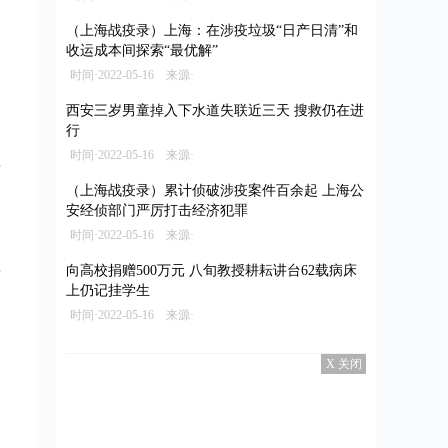
（上海战疫录）上海：在涉疫垃圾“日产日清”和
收运成本间探索“最优解”
时间·2022-05-16 来源·
西安三岁男童掉入下水道失联近三天 搜救仍在进
行
时间·2022-05-16 来源·
（上海战疫录）累计侦破涉疫案件百余起 上海公
安经侦部门严厉打击经济犯罪
时间·2022-05-16 来源·
向高校捐赠500万元 八旬教授耕耘讲台62载病床
上仍记挂学生
时间·2022-05-16 来源·
X 关闭