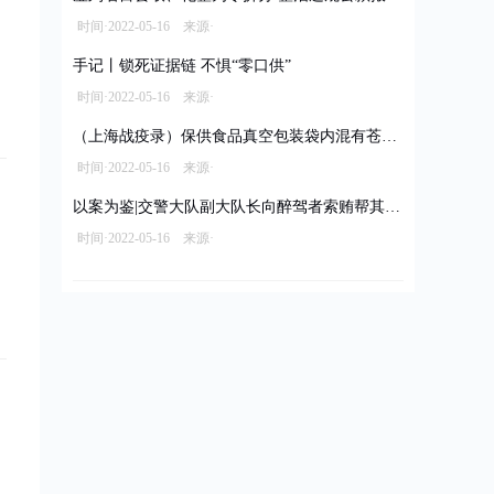
时间·2022-05-16 来源·
手记丨锁死证据链 不惧“零口供”
时间·2022-05-16 来源·
（上海战疫录）保供食品真空包装袋内混有苍蝇 经销商被立案调查拟罚款10万元
时间·2022-05-16 来源·
以案为鉴|交警大队副大队长向醉驾者索贿帮其脱罪
时间·2022-05-16 来源·