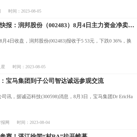
时间：2023-08-05
股票行情快报：润邦股份（002483）8月4日主力资金净卖出640.57万元
年8月4日收盘，润邦股份(002483)报收于5 53元，下跌0 36%，换
 时间：2023-08-05
：宝马集团到子公司智达诚远参观交流
司讯，据诚迈科技(300598)消息，8月3日，宝马集团Dr EricHa
网 时间：2023-08-04
伍参赛！湛江徐闻“村BA”拉开帷幕