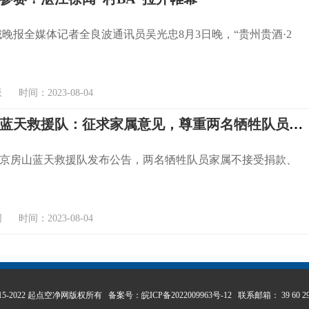
城晚报全媒体记者全良波通讯员吴光忠8月3日晚，“贵州贵酒·2
时间：2023-08-04
北京房山蓝天救援队：征求家属意见，尊重两名牺牲队员初心，不必捐款
北京房山蓝天救援队发布公告，两名牺牲队员家属不接受捐款、
时间：2023-08-04
t 2015-2022 起点空净网版权所有 备案号：
皖ICP备2022009963号-12
联系邮箱： 39 60 29 