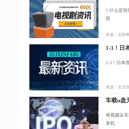
1 什么是
投
来源：互联网 
1-3！日
来源：全言作品
车载u盘
将视频从车
算机