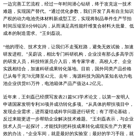
一边完善工艺流程，经过一年时间潜心钻研，终于攻克这一技术
难题，实现国产替代。“通过优化参数，我们开发了具有自主知识
产权的动力电池壳体材料新成型工艺，实现将制品单件生产节拍
时间压缩至8分钟以内，从而满足高性能纤维复合材料大批量、低
成本的制造需求。”王剑磊说。
“他的理论、技术支持，让我们不走冤枉路，避免无效试验，加速
研发进程。”吴蔚说，相比专门科研机构，企业没有那么多高学历
的研发人员，科技特派员介入后，将专家学者、高校人才、企业
实践相结合，加速科研成果转化落地。目前，国外同类产品价格
已从每千克78元降至42元。去年，海源科技为国内某知名动力电
池企业供货85万件，电池箱体产品产值达4.2亿元。
近年来，王剑磊已经撰写发表21篇SCI学术论文，以第一发明人
申请国家发明专利30项并成功转化多项。“从具体的帮扶项目中，
发现企业需求，进而凝结成科学问题进行研究；有了理论基础，
反过来能更进一步帮助企业解决技术难题。”王剑磊表示，与企业
技术人员一起探讨，才能找到把科技成果转化成现实生产力更有
效的办法，“企业车间，就是最好的实验室；最好的学习手段，就