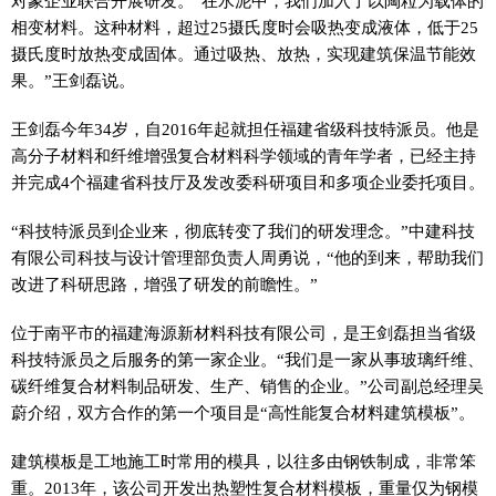
对象企业联合开展研发。“在水泥中，我们加入了以陶粒为载体的
相变材料。这种材料，超过25摄氏度时会吸热变成液体，低于25
摄氏度时放热变成固体。通过吸热、放热，实现建筑保温节能效
果。”王剑磊说。
王剑磊今年34岁，自2016年起就担任福建省级科技特派员。他是
高分子材料和纤维增强复合材料科学领域的青年学者，已经主持
并完成4个福建省科技厅及发改委科研项目和多项企业委托项目。
“科技特派员到企业来，彻底转变了我们的研发理念。”中建科技
有限公司科技与设计管理部负责人周勇说，“他的到来，帮助我们
改进了科研思路，增强了研发的前瞻性。”
位于南平市的福建海源新材料科技有限公司，是王剑磊担当省级
科技特派员之后服务的第一家企业。“我们是一家从事玻璃纤维、
碳纤维复合材料制品研发、生产、销售的企业。”公司副总经理吴
蔚介绍，双方合作的第一个项目是“高性能复合材料建筑模板”。
建筑模板是工地施工时常用的模具，以往多由钢铁制成，非常笨
重。2013年，该公司开发出热塑性复合材料模板，重量仅为钢模