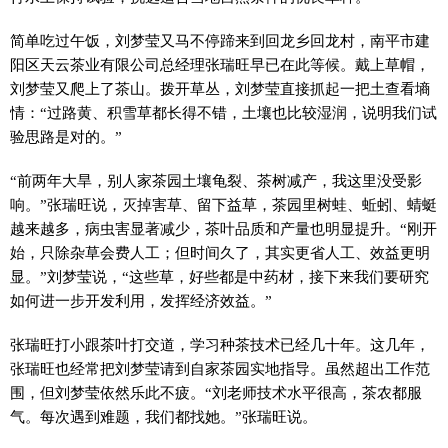
简单吃过午饭，刘梦莹又马不停蹄来到回龙乡回龙村，南平市建
阳区天云茶业有限公司总经理张瑞旺早已在此等候。戴上草帽，
刘梦莹又爬上了茶山。拨开草丛，刘梦莹直接抓起一把土查看墒
情：“过路黄、积雪草都长得不错，土壤也比较湿润，说明我们试
验思路是对的。”
“前两年大旱，别人家茶园土壤龟裂、茶树减产，我这里没受影
响。”张瑞旺说，灭掉害草、留下益草，茶园里树蛙、蚯蚓、蜻蜓
越来越多，病虫害显著减少，茶叶品质和产量也明显提升。“刚开
始，只除杂草会费人工；但时间久了，其实更省人工、效益更明
显。”刘梦莹说，“这些草，好些都是中药材，接下来我们要研究
如何进一步开发利用，发挥经济效益。”
张瑞旺打小跟茶叶打交道，学习种茶技术已经几十年。这几年，
张瑞旺也经常把刘梦莹请到自家茶园实地指导。虽然超出工作范
围，但刘梦莹依然乐此不疲。“刘老师技术水平很高，茶农都服
气。每次遇到难题，我们都找她。”张瑞旺说。