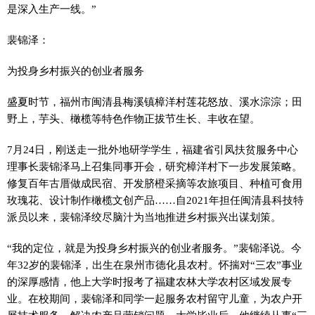
是深入生产一线。”
裴锦泽：
为投身乡村振兴的创业者服务
盛夏时节，福州市闽清县梅溪镇樟洋村莲花怒放、溪水淙淙；田
野上，芋头、橄榄等特色作物正拔节生长、丰收在望。
7月24日，刚送走一批外地研学学生，福建省引凤扶贫服务中心
理事长裴锦泽马上召集同事开会，研究樟洋村下一步发展策略。
修复百年古厝做成民宿、开发脐橙采摘等农旅项目、种植可食用
玫瑰花、设计制作橄榄文创产品……自2021年担任闽清县科技特
派员以来，裴锦泽绞尽脑汁为当地推进乡村振兴出谋划策。
“我的定位，就是为投身乡村振兴的创业者服务。”裴锦泽说。今
年32岁的裴锦泽，出生在泉州市德化县农村。怀揣对“三农”事业
的深厚感情，他上大学时报考了福建农林大学农村区域发展专
业。在校期间，裴锦泽和同学一起服务农村留守儿童，为农户开