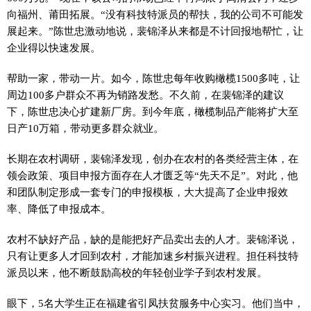
向福州、莆田拓展。“没有科技特派员的帮扶，我的公司不可能发
展起来。”陈世忠激动地说，裴锦泽从来都是不计回报地帮忙，让
企业得以快速发展。
帮助一家，带动一片。如今，陈世忠每年收购橄榄1500多吨，让
周边100多户群众不再为销路发愁。不久前，在裴锦泽的建议
下，陈世忠决心扩建新厂房。到今年底，橄榄制品产能将扩大至
日产10万箱，带动更多群众就业。
长期在农村调研，裴锦泽发现，创办在农村的各类经营主体，在
领会政策、项目申报方面存在人才匮乏等“先天不足”。对此，他
和团队制定形成一套专门的申报模板，大大提高了企业申报效
率、降低了申报成本。
农村不缺好产品，缺的是能把好产品卖出去的人才。裴锦泽说，
只有让更多人才回到农村，才能加速乡村振兴进程。担任科技特
派员以来，他不断鼓励高校的年轻创业学子到农村发展。
眼下，5名大学生正在福建省引凤扶贫服务中心实习。他们当中，