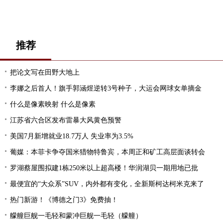
推荐
把论文写在田野大地上
李娜之后首人！旗手郭涵煜逆转3号种子，大运会网球女单摘金
什么是像素映射 什么是像素
江苏省六合区发布雷暴大风黄色预警
美国7月新增就业18.7万人 失业率为3.5%
葡媒：本菲卡争夺国米猎物特鲁宾，本周正和矿工高层面谈转会
罗湖蔡屋围拟建1栋250米以上超高楼！华润湖贝一期用地已批
最便宜的“大众系”SUV，内外都有变化，全新斯柯达柯米克来了
热门新游！《博德之门3》免费抽！
艨艟巨舰一毛轻和蒙冲巨舰一毛轻（艨艟）