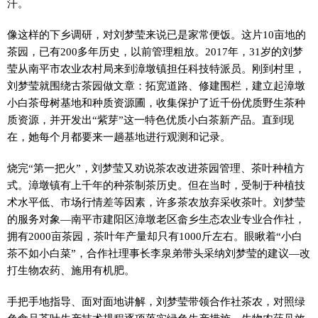
汗。
像这样的下乡调研，对刘梦莹来说已是家常便饭。这片10亩地的
茶园，已有200多年历史，以前管理粗放。2017年，31岁的刘梦
莹从南平市农业农村局来到漳墩镇担任科技特派员。刚到村里，
刘梦莹就围绕古茶园做文章：拓宽道路、修建围栏，建立起漳墩
小白茶母树基地和种质资源圃，收集保护了近千份优质野生茶种
质资源，并开发出“紫芽”这一特色优质小白茶新产品。直到现
在，她每个月都要来一趟基地进行观测和记录。
烧完“第一把火”，刘梦莹又劝说茶农改进茶园管理、茶叶种植方
式。漳墩镇有上千年的种茶制茶历史。但在当时，受制于种植技
术水平低、市场行情差等因素，许多茶农放弃采收茶叶。刘梦莹
的服务对象—南平市建阳区漳墩老区畲乡生态农业专业合作社，
拥有2000亩茶园，茶叶年产量却只有1000斤左右。眼瞅着“小白
茶不如小白菜”，合作社理事长李泉弟带头采纳刘梦莹的建议—改
打生物农药、施用有机肥。
手把手地指导、面对面地讲解，刘梦莹带领合作社茶农，对照绿