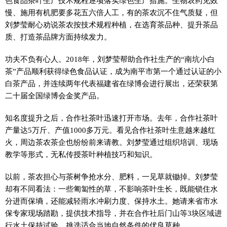
色食品茶叶生产技术规程逐项落实绿色生产措施。生物农药见效
慢、施用有机肥要多花五六倍人工，有的茶农沉不住气质疑，但
刘梦莹耐心劝说茶农按技术规程种植，在选育茶品种、提升茶品
质、打造茶品牌方面持续发力。
功夫不负有心人。2018年，刘梦莹帮助合作社生产的“南坑小白
茶”产品顺利获得绿色食品认证，成为南平市第一个通过认证的小
白茶产品，并连续两年代表福建省在绿博会进行展出，还荣获第
二十届全国绿博会金奖产品。
知名度提升之后，合作社茶叶迅速打开市场。去年，合作社茶叶
产量达5万斤、产值1000多万元。看见合作社茶叶生意越来越红
火，周边茶农茶企也纷纷前来请教。刘梦莹通过组织培训、现场
教学等形式，无私传授茶叶种植技巧和知识。
以前，茶农担心与茶树争抢水分、肥料，一见草就锄掉。刘梦莹
却有不同看法：一些匍匐性的草，不影响茶叶生长，既能锁住水
分进而保墒，还能减轻雨水冲刷力度、保持水土。她请来省市水
保专家现场踏勘，提供技术指导，并在合作社后门山等3块区域进
行水土保持试验，挑选适合当地自然条件的优良草种。