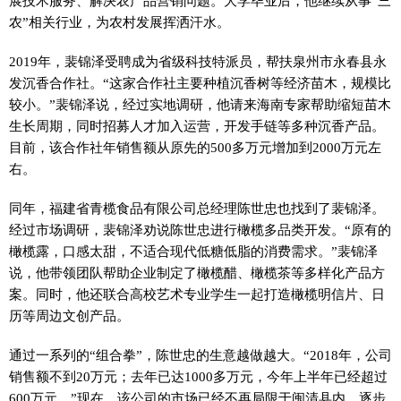
展技术服务、解决农产品营销问题。大学毕业后，他继续从事“三
农”相关行业，为农村发展挥洒汗水。
2019年，裴锦泽受聘成为省级科技特派员，帮扶泉州市永春县永
发沉香合作社。“这家合作社主要种植沉香树等经济苗木，规模比
较小。”裴锦泽说，经过实地调研，他请来海南专家帮助缩短苗木
生长周期，同时招募人才加入运营，开发手链等多种沉香产品。
目前，该合作社年销售额从原先的500多万元增加到2000万元左
右。
同年，福建省青榄食品有限公司总经理陈世忠也找到了裴锦泽。
经过市场调研，裴锦泽劝说陈世忠进行橄榄多品类开发。“原有的
橄榄露，口感太甜，不适合现代低糖低脂的消费需求。”裴锦泽
说，他带领团队帮助企业制定了橄榄醋、橄榄茶等多样化产品方
案。同时，他还联合高校艺术专业学生一起打造橄榄明信片、日
历等周边文创产品。
通过一系列的“组合拳”，陈世忠的生意越做越大。“2018年，公司
销售额不到20万元；去年已达1000多万元，今年上半年已经超过
600万元。”现在，该公司的市场已经不再局限于闽清县内，逐步