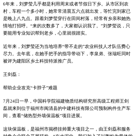
6年来，刘梦莹几乎都是利用周末或者节假日下乡。从市区到农
村，车程一个多小时，她常常清晨五六点就出发，等忙完到家已
是晚上八九点。跟着刘梦莹穿行在田间村落，经常有乡亲和她热
情地打招呼。“来的次数多了，大家都认识我了。”刘梦莹说，只
要能用专业知识帮到老乡，心里就很踏实。
近年来，刘梦莹还为当地培养“带不走的”农业科技人才队伍费心
尽力。去年底，在她手把手的指导带动下，李泉弟、张瑞旺同时
被评为建阳区乡土科技特派推广员。
王剑磊：
帮助企业攻克“卡脖子”难题
7月24日一早，中国科学院福建物质结构研究所高级工程师王剑
磊就来到位于福州市闽清县的中建科技有限公司预制构件生产车
间，查看“储热型外墙保温板”项目进展。
这块保温板，是福州市揭榜挂帅重大项目之一，由王剑磊和服务