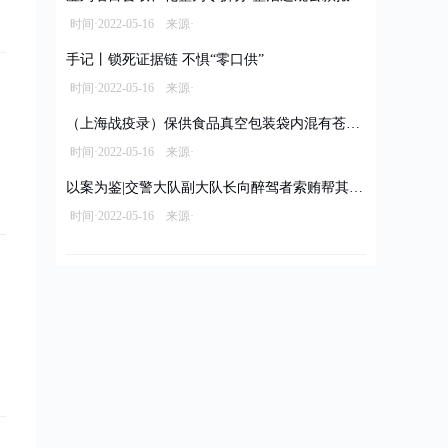
时间·2022-05-16 来源·
手记丨锁死证据链 不惧“零口供”
时间·2022-05-16 来源·
（上海战疫录）保供食品真空包装袋内混有苍蝇 经销商被立案调查拟罚款10万元
时间·2022-05-16 来源·
以案为鉴|交警大队副大队长向醉驾者索贿帮其脱罪
时间·2022-05-16 来源·