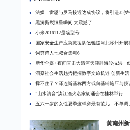
法媒：雷恩与罗马接近达成协议，将引进35岁中场球员
黑洞撕裂恒星瞬间 太震撼了
小米2016112是啥型号
国家安全生产应急救援队伍驰援河北涿州开展抢险
词穷诗人七叔合集#06
新华全媒+|夜间直击大清河天津静海段抗洪一
洞察社会生活趋势把握数字文旅机遇 创新生活与数字文旅投融大
撑不住了？泽连斯基称西方或向基辅施压与俄
“山水清音”漓江渔火名家朗诵会在桂林举行
五六十岁的女性夏季这样穿最有范儿，不单调、不沉闷，舒适
黄南州新