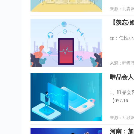
来源：北青网 
【羡忘/
cp：任性
来源：哔哩哔哩
唯品会人
1、唯品会客
【057-16
来源：互联网 
河南：加