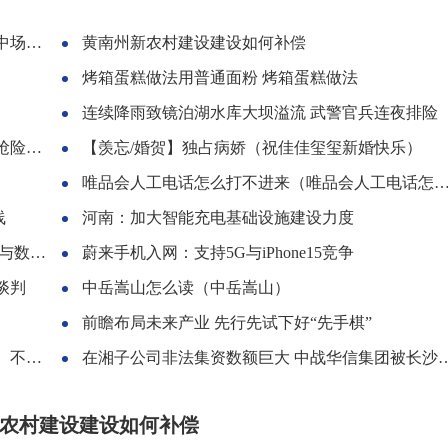
马蒂奇
黄南州新农村建设建设如何补偿
烤箱蛋糕做法用普通面粉 烤箱蛋糕做法
连续降雨致镜泊湖水库大坝溢流 武警官兵连夜排险
排涝
【羡忘/婚贺】独占病娇（祝佳佳玺玺新婚快乐）
唯品会人工电话怎么打不进来（唯品会人工电话怎么打）
线
河南：加大智能充电基础设施建设力度
会举办
蔚来手机入网：支持5G与iPhone15竞争
谈判
中岳嵩山怎么读（中岳嵩山）
前瞻布局未来产业 先行先试下好“先手棋”
又大方
在湘子公司非法集资数额巨大 中战华信集团被长沙警方立案侦查
农村建设建设如何补偿