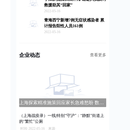
，
救援助其“回家”
2022-05-16
青海西宁新增7例无症状感染者 累
计报告阳性人员161例
2022-05-16
企业动态
查看更多
上海探索精准施策回应家长急难愁盼 数字家长学校平台上线
（上海战疫录）一线|特别“守沪”：“静默”街道上
的“繁忙”公厕
时间·2022-05-16 来源·