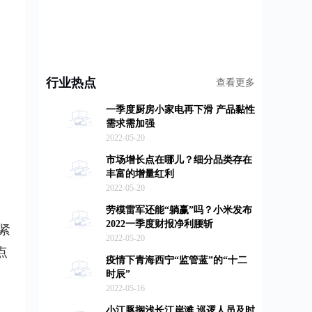
行业热点
查看更多
一季度厨房小家电再下滑 产品黏性
需求需加强
2022-05-20
市场增长点在哪儿？细分品类存在
丰富的增量红利
2022-05-20
劳模雷军还能“躺赢”吗？小米发布
2022一季度财报净利腰斩
紧
2022-05-20
点
疫情下青海西宁“监管蓝”的“十二
时辰”
2022-05-16
小江豚搁浅长江岸滩 巡逻人员及时