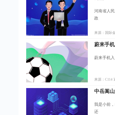
河南省人民
政
来源：国际金融
蔚来手机入
蔚来手机入网
来源：C114 
中岳嵩山
我是小前，
还