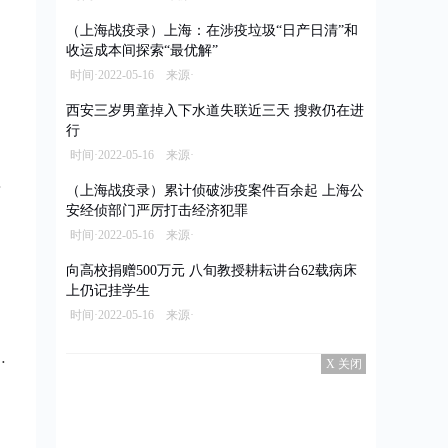
（上海战疫录）上海：在涉疫垃圾“日产日清”和
收运成本间探索“最优解”
时间·2022-05-16 来源·
西安三岁男童掉入下水道失联近三天 搜救仍在进
行
时间·2022-05-16 来源·
（上海战疫录）累计侦破涉疫案件百余起 上海公
安经侦部门严厉打击经济犯罪
时间·2022-05-16 来源·
向高校捐赠500万元 八旬教授耕耘讲台62载病床
上仍记挂学生
时间·2022-05-16 来源·
X 关闭