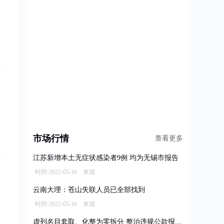
市场行情
查看更多
江苏新增本土无症状感染者9例 均为无锡市报告
时间·2022-05-16 来源·
云南大理：苍山失联人员已全部找到
时间·2022-05-16 来源·
虚列名目套取、化整为零拆分 整治违规公款报销乱象