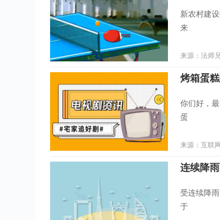
新农村建设
来
来源：法师兄 
烤箱蛋糕
你们好，最
蛋
来源：互联网 
连续降雨
受连续降雨
于