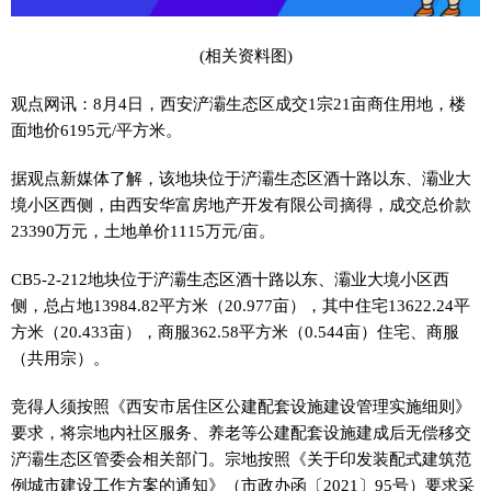
(相关资料图)
观点网讯：8月4日，西安浐灞生态区成交1宗21亩商住用地，楼
面地价6195元/平方米。
据观点新媒体了解，该地块位于浐灞生态区酒十路以东、灞业大
境小区西侧，由西安华富房地产开发有限公司摘得，成交总价款
23390万元，土地单价1115万元/亩。
CB5-2-212地块位于浐灞生态区酒十路以东、灞业大境小区西
侧，总占地13984.82平方米（20.977亩），其中住宅13622.24平
方米（20.433亩），商服362.58平方米（0.544亩）住宅、商服
（共用宗）。
竞得人须按照《西安市居住区公建配套设施建设管理实施细则》
要求，将宗地内社区服务、养老等公建配套设施建成后无偿移交
浐灞生态区管委会相关部门。宗地按照《关于印发装配式建筑范
例城市建设工作方案的通知》（市政办函〔2021〕95号）要求采