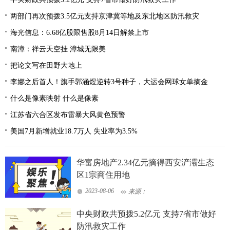
两部门再次预拨3.5亿元支持京津冀等地及东北地区防汛救灾
海光信息：6.68亿股限售股8月14日解禁上市
南漳：祥云天空挂 漳城无限美
把论文写在田野大地上
李娜之后首人！旗手郭涵煜逆转3号种子，大运会网球女单摘金
什么是像素映射 什么是像素
江苏省六合区发布雷暴大风黄色预警
美国7月新增就业18.7万人 失业率为3.5%
华富房地产2.34亿元摘得西安浐灞生态
区1宗商住用地
2023-08-06
来源：
中央财政共预拨5.2亿元 支持7省市做好
防汛救灾工作