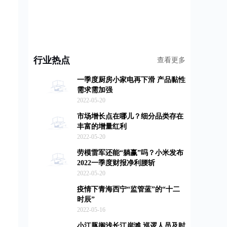
行业热点
查看更多
一季度厨房小家电再下滑 产品黏性
需求需加强
2022-05-20
市场增长点在哪儿？细分品类存在
丰富的增量红利
2022-05-20
劳模雷军还能“躺赢”吗？小米发布
2022一季度财报净利腰斩
2022-05-20
疫情下青海西宁“监管蓝”的“十二
时辰”
2022-05-16
小江豚搁浅长江岸滩 巡逻人员及时