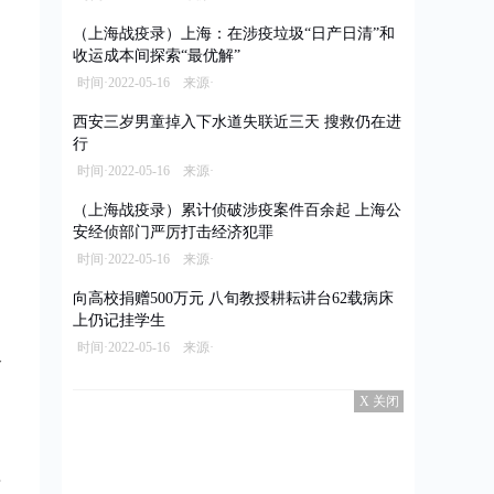
（上海战疫录）上海：在涉疫垃圾“日产日清”和
收运成本间探索“最优解”
时间·2022-05-16 来源·
西安三岁男童掉入下水道失联近三天 搜救仍在进
行
时间·2022-05-16 来源·
（上海战疫录）累计侦破涉疫案件百余起 上海公
安经侦部门严厉打击经济犯罪
时间·2022-05-16 来源·
向高校捐赠500万元 八旬教授耕耘讲台62载病床
上仍记挂学生
时间·2022-05-16 来源·
路
X 关闭