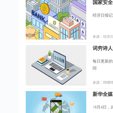
国家安全
经济日报记
来源：经济日报
词穷诗人
每日更新的
同
来源：哔哩哔哩
新华全媒
↑8月4日