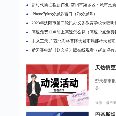
新时代新征程新伟业| 南阳市宛城区：城市更新加
iPhone7plus分屏多窗口（7p分屏幕）
2023年沈阳市第二轮民办义务教育学校录取明
高速免费12点前上高速怎么算（高速12点免费我十点上咋
未来三天 广西北海将普降大暴雨局部特大暴雨
断刀客电影《赵文卓》版在线观看（赵文卓有几任妻
天热情更
楚天都市报
吴
来源：极目新闻
巴基斯坦