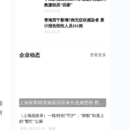
救援助其“回家”
2022-05-16
青海西宁新增7例无症状感染者 累
计报告阳性人员161例
2022-05-16
企业动态
查看更多
上海探索精准施策回应家长急难愁盼 数字家长学校平台上线
能
何
（上海战疫录）一线|特别“守沪”：“静默”街道上
的“繁忙”公厕
时间·2022-05-16 来源·