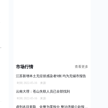
市场行情
查看更多
江苏新增本土无症状感染者9例 均为无锡市报告
时间·2022-05-16 来源·
云南大理：苍山失联人员已全部找到
时间·2022-05-16 来源·
虚列名目套取、化整为零拆分 整治违规公款报销乱象