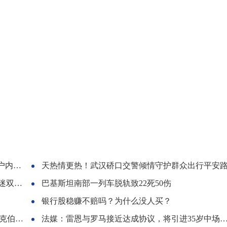
积金
天热情更热！武汉硚口交警倾情守护群众出行平安
向奔赴
巴基斯坦南部一列车脱轨致22死50伤
银行股稳赚不赔吗？为什么没人买？
格回应
法媒：雷恩与罗马接近达成协议，将引进35岁中场球员马蒂奇