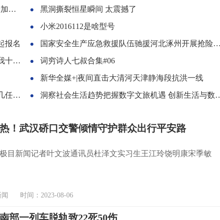
速度
黑洞撕裂恒星瞬间 太震撼了
小米2016112是啥型号
起报名
国家安全生产应急救援队伍驰援河北涿州开展抢险排涝
收费）
词穷诗人七叔合集#06
新华全媒+|夜间直击大清河天津静海段抗洪一线
子）
洞察社会生活趋势把握数字文旅机遇 创新生活与数字文旅投融大会举办
热！武汉硚口交警倾情守护群众出行平安路
极目新闻记者叶文波通讯员杜泽文实习生王江玲饶明康宋季敏
 时间：2023-08-06
南部一列车脱轨致22死50伤