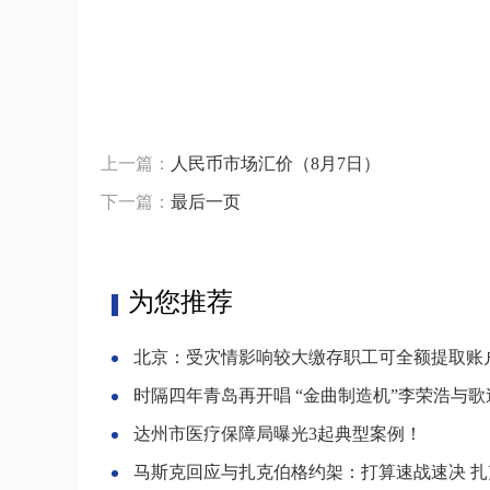
标签：
上一篇：
人民币市场汇价（8月7日）
下一篇：
最后一页
为您推荐
北京：受灾情影响较大缴存职工可全额提取账户内住房公
时隔四年青岛再开唱 “金曲制造机”李荣浩与歌迷双
达州市医疗保障局曝光3起典型案例！
马斯克回应与扎克伯格约架：打算速战速决 扎克伯