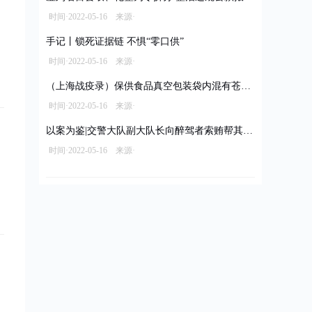
时间·2022-05-16 来源·
手记丨锁死证据链 不惧“零口供”
时间·2022-05-16 来源·
（上海战疫录）保供食品真空包装袋内混有苍蝇 经销商被立案调查拟罚款10万元
时间·2022-05-16 来源·
以案为鉴|交警大队副大队长向醉驾者索贿帮其脱罪
时间·2022-05-16 来源·