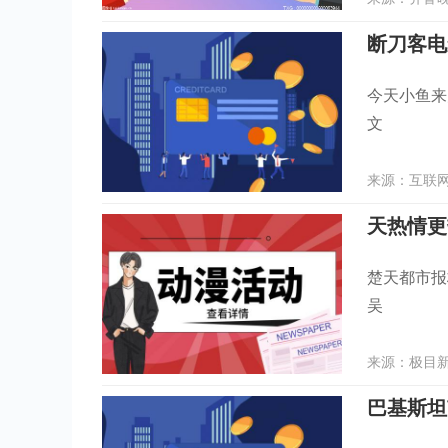
断刀客电
今天小鱼来
文
来源：互联网 
天热情更
楚天都市报
吴
来源：极目新闻
巴基斯坦