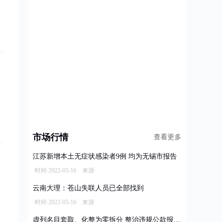
市场行情
查看更多
江苏新增本土无症状感染者9例 均为无锡市报告
时间·2022-05-16 来源·
云南大理：苍山失联人员已全部找到
时间·2022-05-16 来源·
虚列名目套取、化整为零拆分 整治违规公款报销乱象