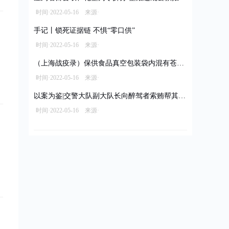
时间·2022-05-16 来源·
手记丨锁死证据链 不惧“零口供”
时间·2022-05-16 来源·
（上海战疫录）保供食品真空包装袋内混有苍蝇 经销商被立案调查拟罚款10万元
时间·2022-05-16 来源·
以案为鉴|交警大队副大队长向醉驾者索贿帮其脱罪
时间·2022-05-16 来源·