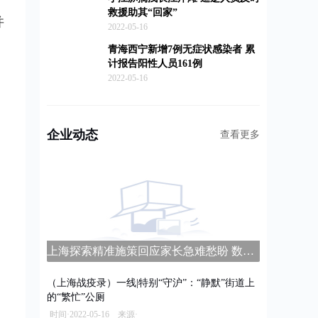
救援助其“回家”
并
2022-05-16
青海西宁新增7例无症状感染者 累
计报告阳性人员161例
2022-05-16
企业动态
查看更多
上海探索精准施策回应家长急难愁盼 数字家长学校平台上线
（上海战疫录）一线|特别“守沪”：“静默”街道上
的“繁忙”公厕
时间·2022-05-16 来源·