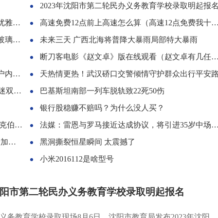
2023年沈阳市第二轮民办义务教育学校录取明起报
气质
高速免费12点前上高速怎么算（高速12点免费我十点上咋收费）
款1万
未来三天 广西北海将普降大暴雨局部特大暴雨
断刀客电影《赵文卓》版在线观看（赵文卓有几任妻子）
积金
天热情更热！武汉硚口交警倾情守护群众出行平安
向奔赴
巴基斯坦南部一列车脱轨致22死50伤
银行股稳赚不赔吗？为什么没人买？
格回应
法媒：雷恩与罗马接近达成协议，将引进35岁中场球员马蒂奇
速度
黑洞撕裂恒星瞬间 太震撼了
小米2016112是啥型号
年沈阳市第二轮民办义务教育学校录取明起报名
义务教育学校录取现场8月6日，沈阳市教育局发布2023年沈阳