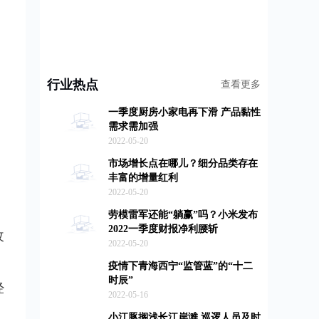
行业热点
查看更多
一季度厨房小家电再下滑 产品黏性
需求需加强
2022-05-20
市场增长点在哪儿？细分品类存在
丰富的增量红利
2022-05-20
劳模雷军还能“躺赢”吗？小米发布
2022一季度财报净利腰斩
改
2022-05-20
疫情下青海西宁“监管蓝”的“十二
时辰”
经
2022-05-16
小江豚搁浅长江岸滩 巡逻人员及时