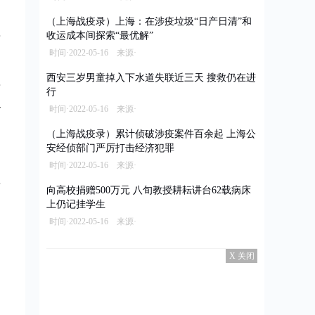
名
（上海战疫录）上海：在涉疫垃圾“日产日清”和
收运成本间探索“最优解”
时间·2022-05-16 来源·
西安三岁男童掉入下水道失联近三天 搜救仍在进
行
路
时间·2022-05-16 来源·
（上海战疫录）累计侦破涉疫案件百余起 上海公
安经侦部门严厉打击经济犯罪
时间·2022-05-16 来源·
向高校捐赠500万元 八旬教授耕耘讲台62载病床
上仍记挂学生
时间·2022-05-16 来源·
X 关闭