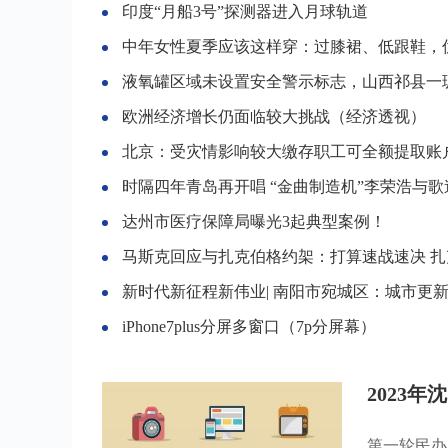
印度“月船3号”探测器进入月球轨道
中年女性夏季应该这样穿：过膝裙、低跟鞋，优雅又
液氧罐区域未设置安全警示标志，山西祁县一玻璃器皿厂被罚
欧洲经济增长仍面临较大挑战（经济透视）
北京：受灾情影响较大缴存职工可全额提取账户内住房公
时隔四年青岛再开唱 “金曲制造机”李荣浩与歌迷双
达州市医疗保障局曝光3起典型案例！
马斯克回应与扎克伯格约架：打算速战速决 扎克伯
新时代新征程新伟业| 南阳市宛城区：城市更新加
iPhone7plus分屏多窗口（7p分屏幕）
2023
第一轮民办