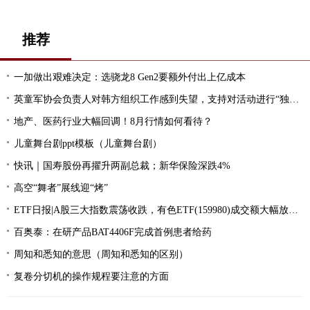
推荐
一加做出艰难决定：选骁龙8 Gen2要额外付出上亿成本
英童军协会负责人对韩方组织工作感到失望，支持对活动进行“独立调查”
地产、医药行业大幅回调！8月行情如何看待？
儿童舞台剧ppt模板（儿童舞台剧）
快讯｜国寿股份再擢升两副总裁；新华保险深跌4%
高空“舞者”展线迎“烤”
ETF日报|A股三大指数震荡收跌，有色ETF(159980)成交额大幅放量超4251万元，换手率达13.9%
百奥泰：在研产品BAT4406F完成首例患者给药
周知和悉知的意思（周知和悉知的区别）
复卷分切机的操作规程要注意的方面