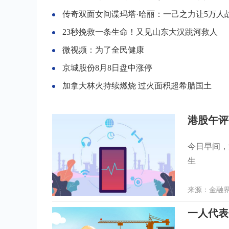
传奇双面女间谍玛塔·哈丽：一己之力让5万人战死，死后头颅
23秒挽救一条生命！又见山东大汉跳河救人
微视频：为了全民健康
京城股份8月8日盘中涨停
加拿大林火持续燃烧 过火面积超希腊国土
今日早间，
生
来源：金融界 
一人代表