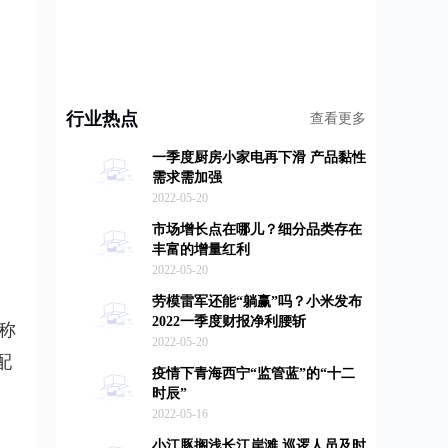
行业热点
查看更多
一季度厨房小家电再下滑 产品黏性
需求需加强
2022-05-20
市场增长点在哪儿？细分品类存在
丰富的增量红利
2022-05-20
劳模雷军还能“躺赢”吗？小米发布
2022一季度财报净利腰斩
简称
2022-05-20
配
疫情下青海西宁“监管蓝”的“十二
时辰”
2022-05-16
小江豚搁浅长江岸滩 巡逻人员及时