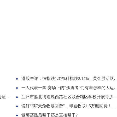
港股午评：恒指跌1.37%科指跌2.14%，黄金股活跃，医药股反弹
一人代表一国 赛场上的“孤勇者”们有着怎样的大运故事？
开具
兰州市雁北街道雁西路社区联合辖区学校开展青少年志愿活动
说好“满7天免收赎回费”，却被收取1.5万赎回费！原因曝光
紫薯蒸熟后晒干还是直接晒干?