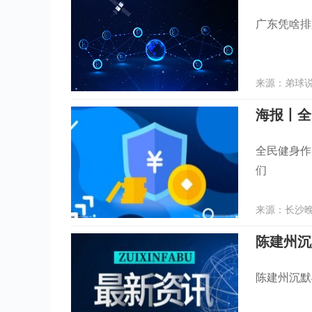
广东凭啥排
来源：弟球说个
海报丨全 
全民健身作
们
来源：长沙晚报
陈建州沉默