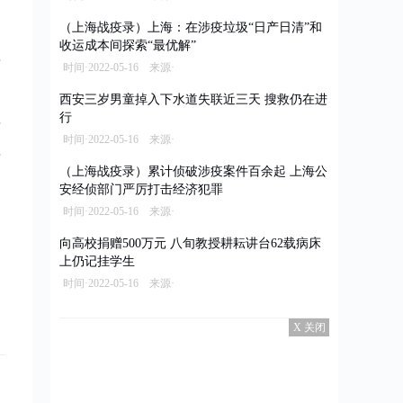
（上海战疫录）上海：在涉疫垃圾“日产日清”和
收运成本间探索“最优解”
时间·2022-05-16 来源·
西安三岁男童掉入下水道失联近三天 搜救仍在进
行
时间·2022-05-16 来源·
（上海战疫录）累计侦破涉疫案件百余起 上海公
安经侦部门严厉打击经济犯罪
时间·2022-05-16 来源·
向高校捐赠500万元 八旬教授耕耘讲台62载病床
上仍记挂学生
时间·2022-05-16 来源·
X 关闭