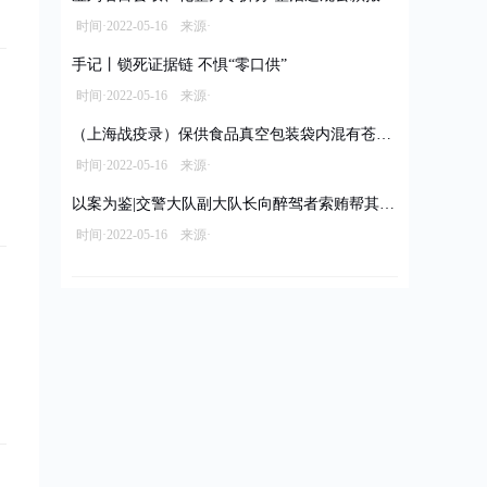
时间·2022-05-16 来源·
手记丨锁死证据链 不惧“零口供”
时间·2022-05-16 来源·
（上海战疫录）保供食品真空包装袋内混有苍蝇 经销商被立案调查拟罚款10万元
时间·2022-05-16 来源·
以案为鉴|交警大队副大队长向醉驾者索贿帮其脱罪
时间·2022-05-16 来源·