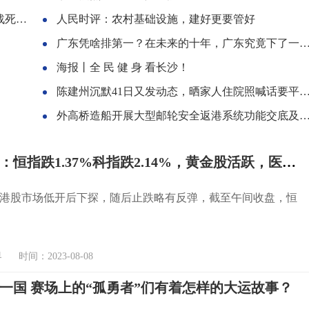
被收藏
人民时评：农村基础设施，建好更要管好
广东凭啥排第一？在未来的十年，广东究竟下了一盘多大的棋？
海报丨全 民 健 身 看长沙！
陈建州沉默41日又发动态，晒家人住院照喊话要平安，不惧大牙指控
外高桥造船开展大型邮轮安全返港系统功能交底及动员
港股午评：恒指跌1.37%科指跌2.14%，黄金股活跃，医药股反弹
港股市场低开后下探，随后止跌略有反弹，截至午间收盘，恒
时间：2023-08-08
一国 赛场上的“孤勇者”们有着怎样的大运故事？