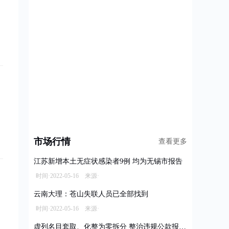
市场行情
查看更多
江苏新增本土无症状感染者9例 均为无锡市报告
时间·2022-05-16 来源·
云南大理：苍山失联人员已全部找到
时间·2022-05-16 来源·
虚列名目套取、化整为零拆分 整治违规公款报销乱象