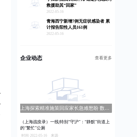
救援助其“回家”
2022-05-16
青海西宁新增7例无症状感染者 累
计报告阳性人员161例
2022-05-16
企业动态
查看更多
上海探索精准施策回应家长急难愁盼 数字家长学校平台上线
（上海战疫录）一线|特别“守沪”：“静默”街道上
的“繁忙”公厕
时间·2022-05-16 来源·