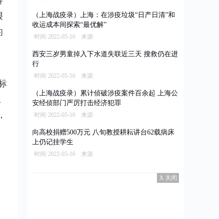
科
艰
（上海战疫录）上海：在涉疫垃圾“日产日清”和
收运成本间探索“最优解”
的
时间·2022-05-16 来源·
西安三岁男童掉入下水道失联近三天 搜救仍在进
行
，
时间·2022-05-16 来源·
标
（上海战疫录）累计侦破涉疫案件百余起 上海公
生
安经侦部门严厉打击经济犯罪
，
时间·2022-05-16 来源·
向高校捐赠500万元 八旬教授耕耘讲台62载病床
上仍记挂学生
时间·2022-05-16 来源·
X 关闭