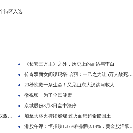
个街区入选
《长安三万里》之外，历史上的高适与李白
传奇双面女间谍玛塔·哈丽：一己之力让5万人战死，死后头颅被收藏
23秒挽救一条生命！又见山东大汉跳河救人
微视频：为了全民健康
京城股份8月8日盘中涨停
事项
加拿大林火持续燃烧 过火面积超希腊国土
港股午评：恒指跌1.37%科指跌2.14%，黄金股活跃，医药股反弹