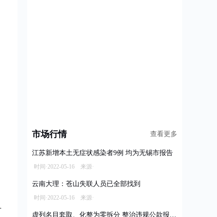
市场行情
查看更多
江苏新增本土无症状感染者9例 均为无锡市报告
时间·2022-05-16 来源·
云南大理：苍山失联人员已全部找到
时间·2022-05-16 来源·
虚列名目套取、化整为零拆分 整治违规公款报销乱象