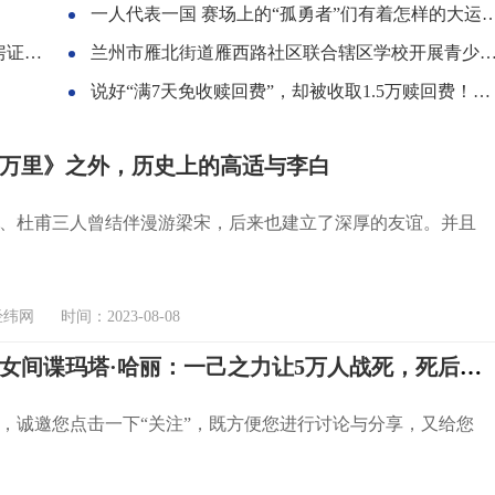
一人代表一国 赛场上的“孤勇者”们有着怎样的大运故事？
开具
兰州市雁北街道雁西路社区联合辖区学校开展青少年志愿活动
说好“满7天免收赎回费”，却被收取1.5万赎回费！原因曝光
万里》之外，历史上的高适与李白
、杜甫三人曾结伴漫游梁宋，后来也建立了深厚的友谊。并且
网 时间：2023-08-08
传奇双面女间谍玛塔·哈丽：一己之力让5万人战死，死后头颅被收藏
，诚邀您点击一下“关注”，既方便您进行讨论与分享，又给您