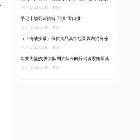
时间·2022-05-16 来源·
手记丨锁死证据链 不惧“零口供”
时间·2022-05-16 来源·
（上海战疫录）保供食品真空包装袋内混有苍蝇 经销商被立案调查拟罚款10万元
时间·2022-05-16 来源·
以案为鉴|交警大队副大队长向醉驾者索贿帮其脱罪
时间·2022-05-16 来源·