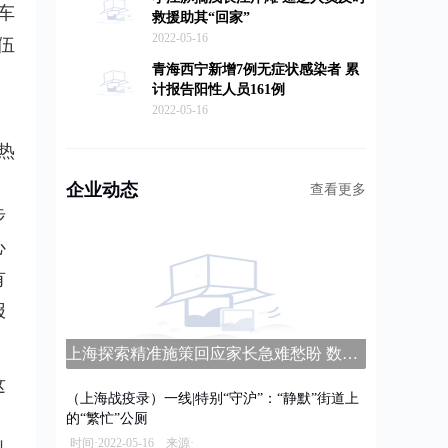
车
救援助其“回家”
2022-05-16
伍
青海西宁新增7例无症状感染者 累
计报告阳性人员161例
2022-05-16
。
热
企业动态
查看更多
步
心
有
报
上海探索精准施策回应家长急难愁盼 数字家长学校平台上线
这
（上海战疫录）一线|特别“守沪”：“静默”街道上
、
的“繁忙”公厕
时间·2022-05-16 来源·