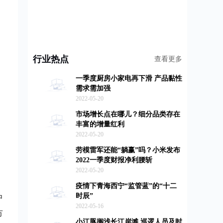
行业热点
查看更多
一季度厨房小家电再下滑 产品黏性
需求需加强
2022-05-20
市场增长点在哪儿？细分品类存在
丰富的增量红利
2022-05-20
劳模雷军还能“躺赢”吗？小米发布
2022一季度财报净利腰斩
2022-05-20
疫情下青海西宁“监管蓝”的“十二
时辰”
中
2022-05-16
市
小江豚搁浅长江岸滩 巡逻人员及时