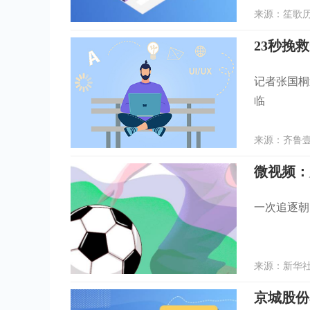
来源：笙歌历史
23秒挽
记者张国桐
临
来源：齐鲁壹点
微视频：
一次追逐朝
来源：新华社 
京城股份