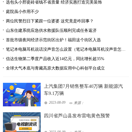
选包头小邢瓷砖省钱不省质量 经济实惠打造完美装饰
庭院虽小作用不少
两位民警烈日下紧跟一位婆婆 这究竟是咋回事？
山东住建系统应急供水救援队伍顺利完成任务返济
首批市级夜间经济示范街区出炉！福田这个街区入选
笔记本电脑耳机说话没声音怎么设置（笔记本电脑耳机没声音怎么设置）
信达生物第二季度产品收入近14亿元，同比增长超35%
全球大气本底与青藏高原大数据应用中心科创平台成立
上汽集团7月销售整车40万辆 新能源汽
车9.1万辆
2023-08-09
来源：
四川省芦山县发布雷电黄色预警
2023-08-09