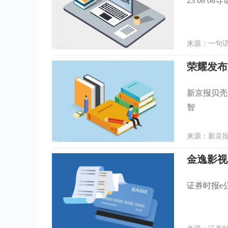
23 08
来源：一句话点
荣耀发布
新京报贝壳
智
来源：新京报 
金逸影视
证券时报e公