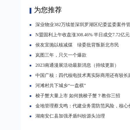
为您推荐
深业物业382万续签深圳罗湖区纪委监委案件管理基地物管
N盟固利上午收盘涨308.46% 半日成交7.72亿元
侯友宜抛以核减煤 绿委批背叛新北市民
岚图三年，只欠一个爆款
2023南通漫展活动最新消息（持续更新）
中国广核：四代核电技术离实际商用还有较长
河滩村共下城乡“一盘棋”
梭子蟹大量上市 如何挑梭子蟹？教你三招
金地管理蔡戈鸣：代建业务需防范风险，核心价值是降
湖南安仁县加强矛盾纠纷源头治理