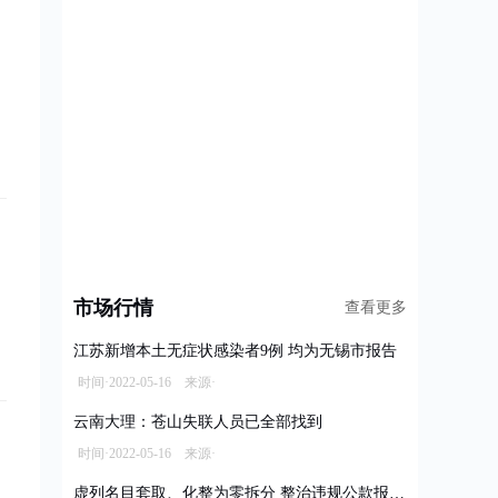
市场行情
查看更多
江苏新增本土无症状感染者9例 均为无锡市报告
时间·2022-05-16 来源·
云南大理：苍山失联人员已全部找到
时间·2022-05-16 来源·
虚列名目套取、化整为零拆分 整治违规公款报销乱象