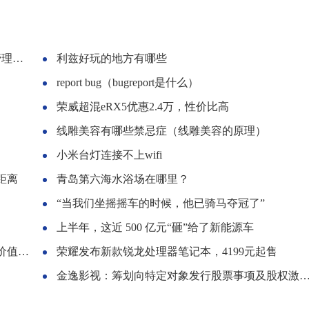
项目
利兹好玩的地方有哪些
report bug（bugreport是什么）
荣威超混eRX5优惠2.4万，性价比高
线雕美容有哪些禁忌症（线雕美容的原理）
小米台灯连接不上wifi
距离
青岛第六海水浴场在哪里？
“当我们坐摇摇车的时候，他已骑马夺冠了”
上半年，这近 500 亿元“砸”给了新能源车
成本
荣耀发布新款锐龙处理器笔记本，4199元起售
金逸影视：筹划向特定对象发行股票事项及股权激励事项