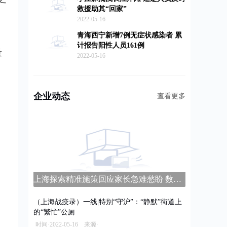
救援助其“回家”
2022-05-16
青海西宁新增7例无症状感染者 累
计报告阳性人员161例
量
2022-05-16
企业动态
查看更多
上海探索精准施策回应家长急难愁盼 数字家长学校平台上线
（上海战疫录）一线|特别“守沪”：“静默”街道上
的“繁忙”公厕
时间·2022-05-16 来源·