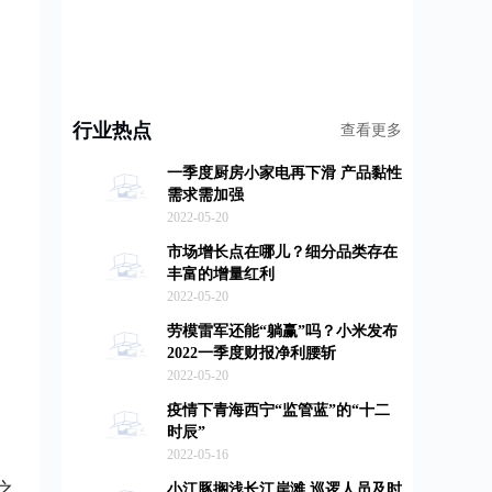
行业热点
查看更多
一季度厨房小家电再下滑 产品黏性
需求需加强
2022-05-20
市场增长点在哪儿？细分品类存在
丰富的增量红利
2022-05-20
劳模雷军还能“躺赢”吗？小米发布
2022一季度财报净利腰斩
2022-05-20
疫情下青海西宁“监管蓝”的“十二
时辰”
2022-05-16
之
小江豚搁浅长江岸滩 巡逻人员及时