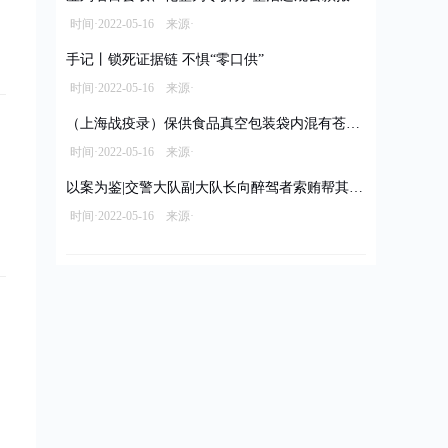
时间·2022-05-16 来源·
手记丨锁死证据链 不惧“零口供”
时间·2022-05-16 来源·
（上海战疫录）保供食品真空包装袋内混有苍蝇 经销商被立案调查拟罚款10万元
时间·2022-05-16 来源·
以案为鉴|交警大队副大队长向醉驾者索贿帮其脱罪
时间·2022-05-16 来源·