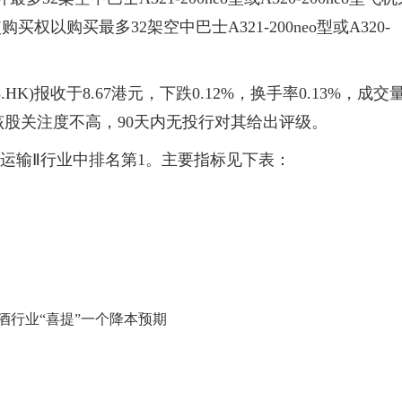
买权以购买最多32架空中巴士A321-200neo型或A320-
.HK)报收于8.67港元，下跌0.12%，换手率0.13%，成交
投行对该股关注度不高，90天内无投行对其给出评级。
航空运输Ⅱ行业中排名第1。主要指标见下表：
啤酒行业“喜提”一个降本预期