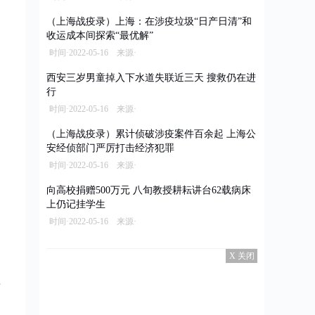
（上海战疫录）上海：在涉疫垃圾“日产日清”和
收运成本间探索“最优解”
时间·2022-05-16 来源·
西安三岁男童掉入下水道失联近三天 搜救仍在进
行
时间·2022-05-16 来源·
（上海战疫录）累计侦破涉疫案件百余起 上海公
安经侦部门严厉打击经济犯罪
时间·2022-05-16 来源·
向高校捐赠500万元 八旬教授耕耘讲台62载病床
上仍记挂学生
时间·2022-05-16 来源·
X 关闭