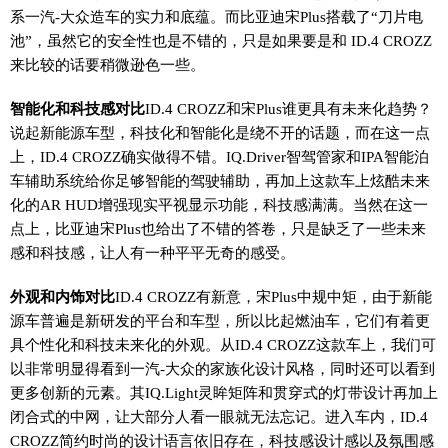
系一汽-大众造车的实力和底蕴。而比亚迪宋Plus搭载了“刀片电
池”，虽然它的安全性也是不错的，只是如果要是和 ID.4 CROZZ
来比较的话要稍微逊色一些。
智能化和科技感对比
ID.4 CROZZ和宋Plus谁更具有未来化趋势？
说起新能源车型，科技化和智能化是绕不开的话题，而在这一点
上，ID.4 CROZZ确实做得不错。IQ.Driver智驾管家和IPA智能泊
车辅助系统给你足够智能的驾驶辅助，再加上这款车上炫酷未来
化的AR HUD增强现实平视显示功能，科技感满满。当然在这一
点上，比亚迪宋Plus也给出了不错的答卷，只是缺乏了一些未来
感和科技感，让人有一种平平无奇的感受。
外观和内饰对比
ID.4 CROZZ有新意，宋Plus中规中矩，由于新能
源车普遍是新研发的平台和车型，所以比起燃油车，它们有着更
具个性化和科技未来化的外观。从ID.4 CROZZ这款车上，我们可
以非常明显得看到一汽-大众的家族化设计风格，同时还可以看到
更多创新的元素。其IQ.Light灵眸矩阵和贯穿式的灯带设计再加上
闭合式的中网，让大部分人看一眼就无法忘记。进入车内，ID.4
CROZZ简约时尚的设计语言依旧存在，科技感设计感以及氛围感