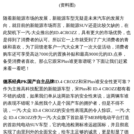
(资料图)
随着新能源市场的发展，新能源车型无疑是未来汽车的发展方
向，就目前的新能源市场而言，新能源SUV还是比较欠缺的，在
此契机下一汽-大众推出的ID.4CROZZ，具有更大的市场优势，也
是得到了消费者的认可。所以它一上市就受到了广大消费者的青
睐和喜欢，为了回馈老客户一汽大众来了一次大促活动，消费者
购车还可享受高达7000元的置换补贴和最高9000元的ID.点券，
备受消费者喜欢。那么它跟宋Plus谁更靠谱呢？下面让我们赶紧
来看一看吧！
德系经典PK国产自主品牌
ID.4 CROZZ和宋Plus谁安全性更可靠？
作为主推高科技配置的新能源车型，宋Plus和 ID.4 CROZZ都有着
不错的成绩，如果我们单从这两款车的安全性来说，这两辆车谁
的表现不错呢？虽然我个人是个国产车的拥护者，但是不得不
说，一汽-大众 ID.4 CROZZ的安全性表现真的令人惊叹。一汽-大
众 ID.4 CROZZ作为一汽-大众旗下首款基于MEB纯电动平台打造
的首款纯电动SUV车型，它的电池检测标准远超国标，并且彻底
实现了由里到外的全面安全，给车主足够的诚意，更是彰显了德