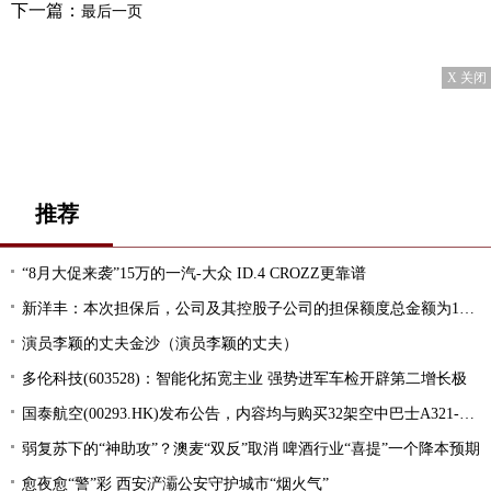
下一篇：
最后一页
X 关闭
推荐
“8月大促来袭”15万的一汽-大众 ID.4 CROZZ更靠谱
新洋丰：本次担保后，公司及其控股子公司的担保额度总金额为10.45亿元
演员李颖的丈夫金沙（演员李颖的丈夫）
多伦科技(603528)：智能化拓宽主业 强势进军车检开辟第二增长极
国泰航空(00293.HK)发布公告，内容均与购买32架空中巴士A321-200neo型飞机有关
弱复苏下的“神助攻”？澳麦“双反”取消 啤酒行业“喜提”一个降本预期
愈夜愈“警”彩 西安浐灞公安守护城市“烟火气”