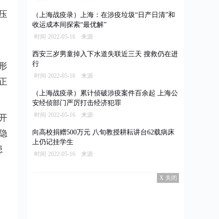
压
（上海战疫录）上海：在涉疫垃圾“日产日清”和
收运成本间探索“最优解”
，
时间·2022-05-16 来源·
西安三岁男童掉入下水道失联近三天 搜救仍在进
行
形
时间·2022-05-16 来源·
正
（上海战疫录）累计侦破涉疫案件百余起 上海公
安经侦部门严厉打击经济犯罪
时间·2022-05-16 来源·
开
隐
向高校捐赠500万元 八旬教授耕耘讲台62载病床
上仍记挂学生
患
时间·2022-05-16 来源·
X 关闭