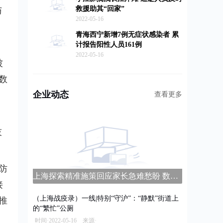
救援助其“回家”
与
2022-05-16
青海西宁新增7例无症状感染者 累
计报告阳性人员161例
，
2022-05-16
被
数
企业动态
查看更多
技
防
上海探索精准施策回应家长急难愁盼 数字家长学校平台上线
接
（上海战疫录）一线|特别“守沪”：“静默”街道上
推
的“繁忙”公厕
。
时间·2022-05-16 来源·