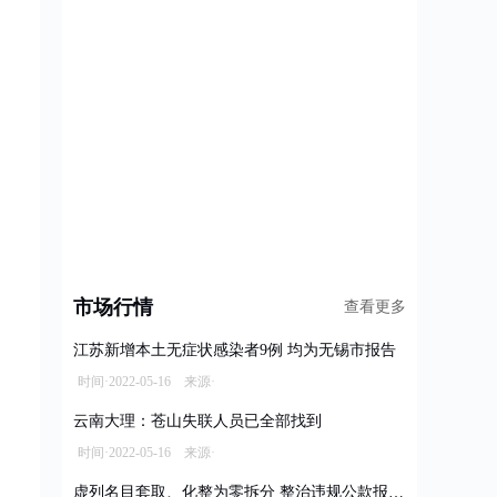
市场行情
查看更多
江苏新增本土无症状感染者9例 均为无锡市报告
时间·2022-05-16 来源·
云南大理：苍山失联人员已全部找到
时间·2022-05-16 来源·
虚列名目套取、化整为零拆分 整治违规公款报销乱象