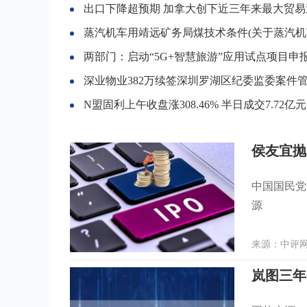
出口下降超预期 加拿大创下近三年来最大贸易
蒸汽机车用靖远矿务局煤技术条件(关于蒸汽机车用靖远矿务局煤技术条件简
两部门：启动“5G+智慧旅游”应用试点项目申
深业物业382万续签深圳罗湖区纪委监委案件管理基地物管
N盟固利上午收盘涨308.46% 半日成交7.72亿元
侯友宜抛
中国国民党
源
来源：中评网 
岚图三年