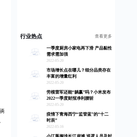
行业热点
查看更多
一季度厨房小家电再下滑 产品黏性
需求需加强
2022-05-20
市场增长点在哪儿？细分品类存在
丰富的增量红利
2022-05-20
劳模雷军还能“躺赢”吗？小米发布
2022一季度财报净利腰斩
，
2022-05-20
辆
疫情下青海西宁“监管蓝”的“十二
，
时辰”
2022-05-16
小江豚搁浅长江岸滩 巡逻人员及时