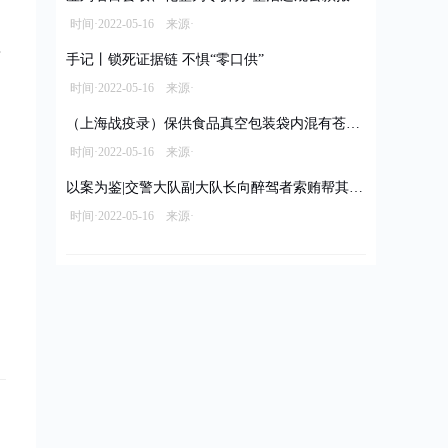
时间·2022-05-16 来源·
手记丨锁死证据链 不惧“零口供”
时间·2022-05-16 来源·
（上海战疫录）保供食品真空包装袋内混有苍蝇 经销商被立案调查拟罚款10万元
时间·2022-05-16 来源·
以案为鉴|交警大队副大队长向醉驾者索贿帮其脱罪
时间·2022-05-16 来源·