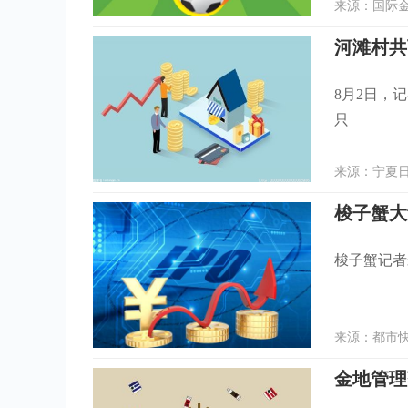
来源：国际金融
河滩村共
8月2日，
只
来源：宁夏日报
梭子蟹大
梭子蟹记者
来源：都市快报
金地管理