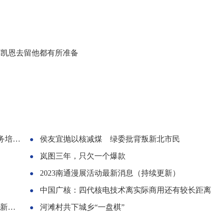
，凯恩去留他都有所准备
训会
侯友宜抛以核减煤 绿委批背叛新北市民
岚图三年，只欠一个爆款
2023南通漫展活动最新消息（持续更新）
中国广核：四代核电技术离实际商用还有较长距离
势？
河滩村共下城乡“一盘棋”