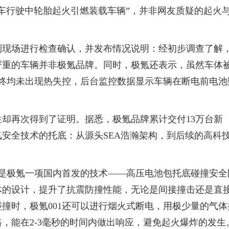
车行驶中轮胎起火引燃装载车辆”，并非网友质疑的起火
到现场进行检查确认，并发布情况说明：经初步调查了解
严重的车辆并非极氪品牌。同时，极氪还表示，虽然车体
至终均未出现热失控，后台监控数据显示车辆在断电前电池
却再次得到了证明。据悉，极氪品牌累计交付13万台新
安全技术的托底：从源头SEA浩瀚架构，到后续的高科
因是极氪一项国内首发的技术——高压电池包托底碰撞安全
体的设计，提升了抗震防撞性能，无论是间接撞击还是直
撞时，极氪001还可以进行烟火式断电，用极少量的气体
，能在2-3毫秒的时间内做出响应，避免起火爆炸的发生