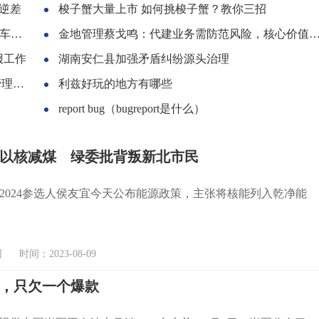
逆差
梭子蟹大量上市 如何挑梭子蟹？教你三招
述)
金地管理蔡戈鸣：代建业务需防范风险，核心价值是降成本
报工作
湖南安仁县加强矛盾纠纷源头治理
项目
利兹好玩的地方有哪些
report bug（bugreport是什么）
以核减煤 绿委批背叛新北市民
2024参选人侯友宜今天公布能源政策，主张将核能列入乾净能
时间：2023-08-09
，只欠一个爆款