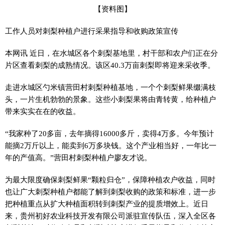
【资料图】
工作人员对刺梨种植户进行采果指导和收购政策宣传
本网讯 近日，在水城区各个刺梨基地里，村干部和农户们正在分
片区查看刺梨的成熟情况。该区40.3万亩刺梨即将迎来采收季。
走进水城区勺米镇营田村刺梨种植基地，一个个刺梨鲜果缀满枝
头，一片生机勃勃的景象。这些小刺梨果将由青转黄，给种植户
带来实实在在的收益。
“我家种了20多亩，去年摘得16000多斤，卖得4万多。今年预计
能摘2万斤以上，能卖到6万多块钱。这个产业相当好，一年比一
年的产值高。”营田村刺梨种植户廖友才说。
为最大限度确保刺梨鲜果“颗粒归仓”，保障种植农户收益，同时
也让广大刺梨种植户都能了解到刺梨收购的政策和标准，进一步
把种植重点从扩大种植面积转到刺梨产业的提质增效上。近日
来，贵州初好农业科技开发有限公司派驻宣传队伍，深入全区各