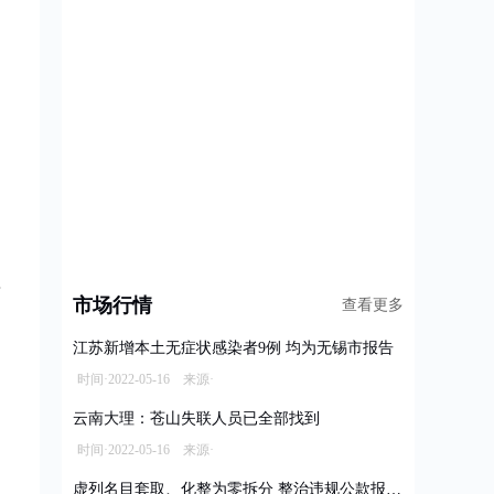
市场行情
查看更多
江苏新增本土无症状感染者9例 均为无锡市报告
时间·2022-05-16 来源·
云南大理：苍山失联人员已全部找到
时间·2022-05-16 来源·
虚列名目套取、化整为零拆分 整治违规公款报销乱象