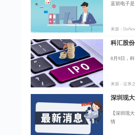
蓝箭电子是
来源：DoNew
8月9日，科
来源：证券之星
【深圳现大
情