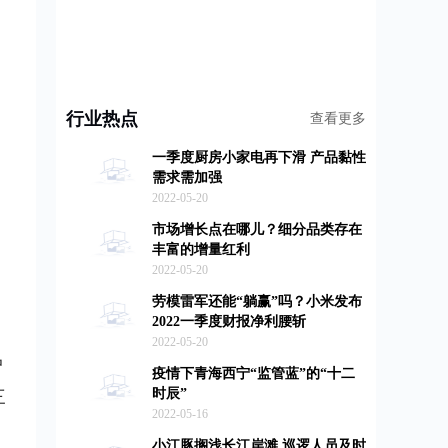
行业热点
查看更多
一季度厨房小家电再下滑 产品黏性
需求需加强
2022-05-20
市场增长点在哪儿？细分品类存在
丰富的增量红利
2022-05-20
劳模雷军还能“躺赢”吗？小米发布
2022一季度财报净利腰斩
2022-05-20
户
疫情下青海西宁“监管蓝”的“十二
时辰”
三
2022-05-16
小江豚搁浅长江岸滩 巡逻人员及时