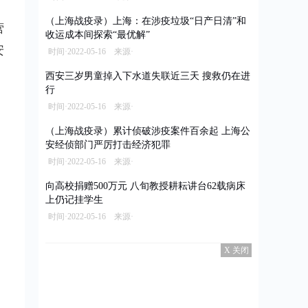
（上海战疫录）上海：在涉疫垃圾“日产日清”和
营
收运成本间探索“最优解”
安
时间·2022-05-16 来源·
西安三岁男童掉入下水道失联近三天 搜救仍在进
行
时间·2022-05-16 来源·
（上海战疫录）累计侦破涉疫案件百余起 上海公
安经侦部门严厉打击经济犯罪
时间·2022-05-16 来源·
向高校捐赠500万元 八旬教授耕耘讲台62载病床
上仍记挂学生
时间·2022-05-16 来源·
X 关闭