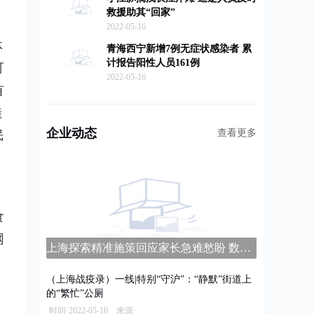
救援助其“回家”
2022-05-16
体
青海西宁新增7例无症状感染者 累
计报告阳性人员161例
可
2022-05-16
有
造
企业动态
查看更多
民
食
网
上海探索精准施策回应家长急难愁盼 数字家长学校平台上线
（上海战疫录）一线|特别“守沪”：“静默”街道上
的“繁忙”公厕
时间·2022-05-16 来源·