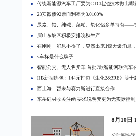
传统新能源汽车工厂要为CTC电池技术做出哪些改
23安徽债92票面利率为3.0100%
尿素、铅、纯碱、菜粕、氧化铝多单持有——交易总结（“启动点”策略的开平仓）2023.0
眉山东坡区积极安排晚秋生产
在刚刚，消息不得了，突然出来1惊天爆消息，或将产生重大
v车标是什么牌子
智能公交、无人售卖车 首批7款智能网联汽车在科学城“开
HB新捆绑包：144元打包《生化2&3RE》等
西上海：暂未与赛力斯进行直接合作
东岳硅材收关注函 要求说明变更为无实际控制人是否对日常经营管理造成重大
8月10日
分时图快速