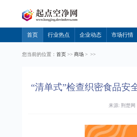
首页
行业热点
企业动态
市场行情
您当前的位置：
首页
>>
商场
> >>
“清单式”检查织密食品安
来源: 荆楚网 时