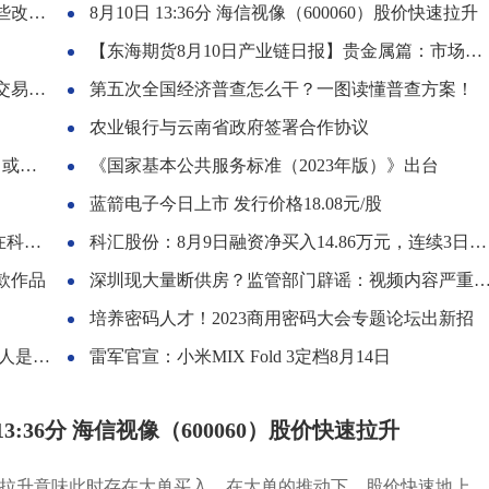
变？
8月10日 13:36分 海信视像（600060）股价快速拉升
【东海期货8月10日产业链日报】贵金属篇：市场静候美CPI，金银偏弱
8.23
第五次全国经济普查怎么干？一图读懂普查方案！
农业银行与云南省政府签署合作协议
影响
《国家基本公共服务标准（2023年版）》出台
蓝箭电子今日上市 发行价格18.08元/股
跑”
科汇股份：8月9日融资净买入14.86万元，连续3日累计净买入85.9万元
十款作品
深圳现大量断供房？监管部门辟谣：视频内容严重失实 具体是什么情况?
培养密码人才！2023商用密码大会专题论坛出新招
不利影响
雷军官宣：小米MIX Fold 3定档8月14日
 13:36分 海信视像（600060）股价快速拉升
拉升意味此时存在大单买入，在大单的推动下，股价快速地上