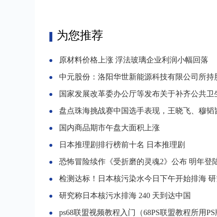
为您推荐
原材料价格上涨 浮法玻璃企业利润小幅回落
中元股份：洛阳华世新能源科技有限公司所持股份为有限售条
国家发展改革委办公厅等发布关于补齐公共卫生环境设施短板开展城乡环境卫生清理整
盘点珠海挑战赛中国选手表现，王晓飞、穆韬皆止步首轮
国内商品期市午盘大面积上涨
日本推理剧排行榜前十名 日本推理剧
恐怖冒险续作《受折磨的灵魂2》公布 明年登陆主机和
检测达标！日本核污染水今日下午开始排海 研究称240天到
研究称日本核污水排海 240 天到达中国
ps68联盟视频教程入门（68PS联盟教程所用P