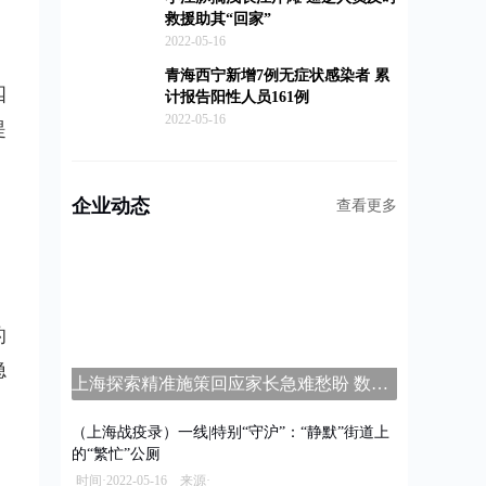
救援助其“回家”
2022-05-16
青海西宁新增7例无症状感染者 累
四
计报告阳性人员161例
2022-05-16
提
企业动态
查看更多
的
隐
上海探索精准施策回应家长急难愁盼 数字家长学校平台上线
（上海战疫录）一线|特别“守沪”：“静默”街道上
的“繁忙”公厕
时间·2022-05-16 来源·