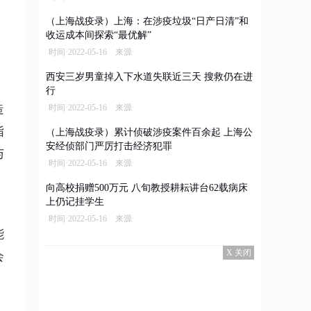
。
（上海战疫录）上海：在涉疫垃圾“日产日清”和
收运成本间探索“最优解”
时间·2022-05-16 来源·
西安三岁男童掉入下水道失联近三天 搜救仍在进
行
造
时间·2022-05-16 来源·
指
（上海战疫录）累计侦破涉疫案件百余起 上海公
安经侦部门严厉打击经济犯罪
与
时间·2022-05-16 来源·
向高校捐赠500万元 八旬教授耕耘讲台62载病床
上仍记挂学生
时间·2022-05-16 来源·
能
X 关闭
会