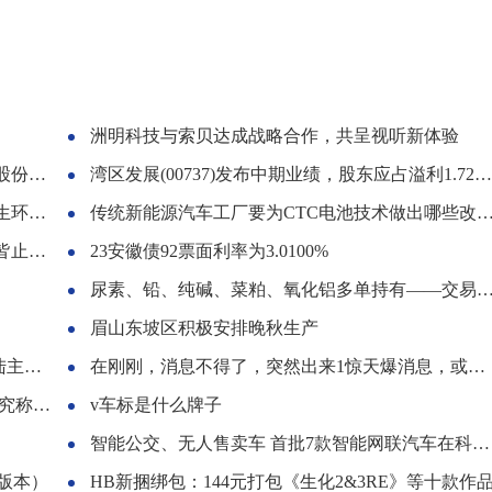
洲明科技与索贝达成战略合作，共呈视听新体验
件股份
湾区发展(00737)发布中期业绩，股东应占溢利1.72亿元 同比减少15.83% 中期息每股5.55分
治的通知
传统新能源汽车工厂要为CTC电池技术做出哪些改变？
（上）
23安徽债92票面利率为3.0100%
尿素、铅、纯碱、菜粕、氧化铝多单持有——交易总结（“启动点”策略的开平仓）2023.08.23
眉山东坡区积极安排晚秋生产
PC
在刚刚，消息不得了，突然出来1惊天爆消息，或将产生重大影响
达中国
v车标是什么牌子
智能公交、无人售卖车 首批7款智能网联汽车在科学城“开跑”
S版本）
HB新捆绑包：144元打包《生化2&3RE》等十款作