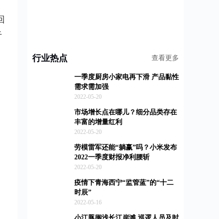
回
于
行业热点
查看更多
一季度厨房小家电再下滑 产品黏性
需求需加强
2022-05-20
市场增长点在哪儿？细分品类存在
丰富的增量红利
2022-05-20
劳模雷军还能“躺赢”吗？小米发布
2022一季度财报净利腰斩
2022-05-20
疫情下青海西宁“监管蓝”的“十二
时辰”
2022-05-16
小江豚搁浅长江岸滩 巡逻人员及时