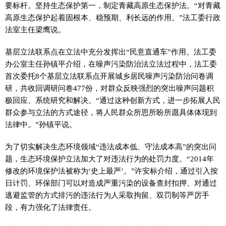
要标杆。坚持生态保护第一，制定青藏高原生态保护法。“对青藏
高原生态保护起着固根本、稳预期、利长远的作用。”法工委行政
法室主任梁鹰说。
基层立法联系点在立法中充分发挥出“民意直通车”作用。法工委
办公室主任孙镇平介绍，在噪声污染防治法立法过程中，法工委
首次委托8个基层立法联系点开展城乡居民噪声污染防治问卷调
研，共收回调研问卷477份，对群众反映强烈的突出噪声问题积
极回应、系统研究和解决。“通过这种创新方式，进一步拓展人民
群众参与立法的方式途径，将人民群众所思所盼所愿具体体现到
法律中。”孙镇平说。
为了切实解决生态环境领域“违法成本低、守法成本高”的突出问
题，生态环境保护立法加大了对违法行为的处罚力度。“2014年
修改的环境保护法被称为‘史上最严’。”许安标介绍，通过引入按
日计罚、环保部门可以对造成严重污染的设备查封扣押、对通过
逃避监管的方式排污的违法行为人采取拘留、双罚制等严厉手
段，有力强化了法律责任。