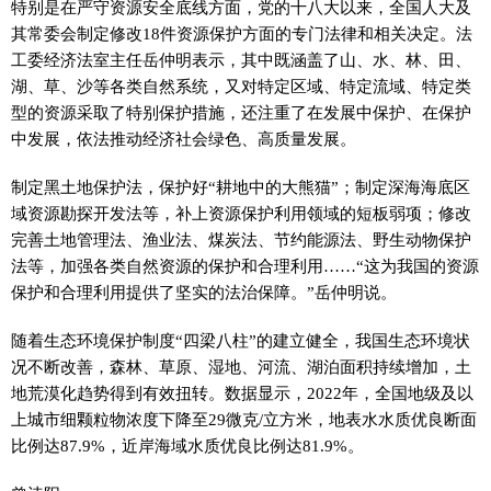
特别是在严守资源安全底线方面，党的十八大以来，全国人大及
其常委会制定修改18件资源保护方面的专门法律和相关决定。法
工委经济法室主任岳仲明表示，其中既涵盖了山、水、林、田、
湖、草、沙等各类自然系统，又对特定区域、特定流域、特定类
型的资源采取了特别保护措施，还注重了在发展中保护、在保护
中发展，依法推动经济社会绿色、高质量发展。
制定黑土地保护法，保护好“耕地中的大熊猫”；制定深海海底区
域资源勘探开发法等，补上资源保护利用领域的短板弱项；修改
完善土地管理法、渔业法、煤炭法、节约能源法、野生动物保护
法等，加强各类自然资源的保护和合理利用……“这为我国的资源
保护和合理利用提供了坚实的法治保障。”岳仲明说。
随着生态环境保护制度“四梁八柱”的建立健全，我国生态环境状
况不断改善，森林、草原、湿地、河流、湖泊面积持续增加，土
地荒漠化趋势得到有效扭转。数据显示，2022年，全国地级及以
上城市细颗粒物浓度下降至29微克/立方米，地表水水质优良断面
比例达87.9%，近岸海域水质优良比例达81.9%。