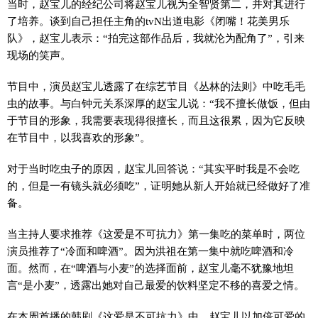
当时，赵宝儿的经纪公司将赵宝儿视为全智贤第二，并对其进行
了培养。谈到自己担任主角的tvN出道电影《闭嘴！花美男乐
队》，赵宝儿表示：“拍完这部作品后，我就沦为配角了”，引来
现场的笑声。
节目中，演员赵宝儿透露了在综艺节目《丛林的法则》中吃毛毛
虫的故事。与白钟元关系深厚的赵宝儿说：“我不擅长做饭，但由
于节目的形象，我需要表现得很擅长，而且这很累，因为它反映
在节目中，以我喜欢的形象”。
对于当时吃虫子的原因，赵宝儿回答说：“其实平时我是不会吃
的，但是一有镜头就必须吃”，证明她从新人开始就已经做好了准
备。
当主持人要求推荐《这爱是不可抗力》第一集吃的菜单时，两位
演员推荐了“冷面和啤酒”。因为洪祖在第一集中就吃啤酒和冷
面。然而，在“啤酒与小麦”的选择面前，赵宝儿毫不犹豫地坦
言“是小麦”，透露出她对自己最爱的饮料坚定不移的喜爱之情。
在本周首播的韩剧《这爱是不可抗力》中，赵宝儿以加倍可爱的