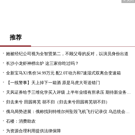
X 关闭
推荐
她被经纪公司视为全智贤第二，不顾父母的反对，以演员身份出道
长沙小龙虾神榜出炉 这三家你吃过吗？
全新宝马X1售价34.99万元 配2.0T动力和7速湿式双离合变速箱
【一线警事】天上掉下一箱酒 原是马虎大哥送错门
天风证券给予三维化学买入评级 上半年业绩有所承压 期待新业务迎来突破
归去来兮 田园将芜 胡不归（归去来兮田园将芜胡不归）
俄乌局势进展：俄称找到特维尔州坠毁飞机飞行记录仪 乌总统会见土耳其外长
石楼：消费助农
为资源合理利用提供法律保障