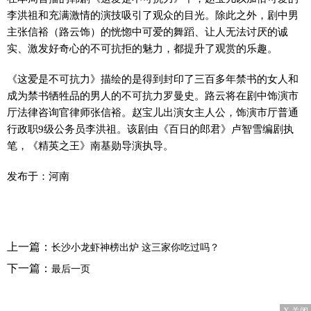
李洪祖
和充满激情的演技吸引了观众的目光。除此之外，剧中男
主
张信裕
（路云饰）的恍惚中可爱的舞蹈、让人无法讨厌的诚
实、激发好奇心的不可抗拒的魅力，都提升了观赏的乐趣。
《这爱是不可抗力》
描绘的是得到封印了三百多年禁书的女人和
成为禁书牺牲品的男人的不可抗力罗曼史。路云将在剧中饰演市
厅法律咨询官律师张信裕。赵宝儿出演女主人公，饰演市厅普通
行政职9级公务员李洪祖。该剧由《百日的郎君》卢智雪编剧执
笔，《精英之王》南基勋导演执导。
发布于：河南
上一篇：
长沙小龙虾神榜出炉 这三家你吃过吗？
下一篇：
最后一页