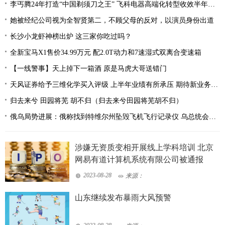
李丐腾24年打造“中国剃须刀之王” 飞科电器高端化转型收效半年赚6亿
她被经纪公司视为全智贤第二，不顾父母的反对，以演员身份出道
长沙小龙虾神榜出炉 这三家你吃过吗？
全新宝马X1售价34.99万元 配2.0T动力和7速湿式双离合变速箱
【一线警事】天上掉下一箱酒 原是马虎大哥送错门
天风证券给予三维化学买入评级 上半年业绩有所承压 期待新业务迎来突破
归去来兮 田园将芜 胡不归（归去来兮田园将芜胡不归）
俄乌局势进展：俄称找到特维尔州坠毁飞机飞行记录仪 乌总统会见土耳其外长
涉嫌无资质变相开展线上学科培训 北京
网易有道计算机系统有限公司被通报
2023-08-28
来源：
山东继续发布暴雨大风预警