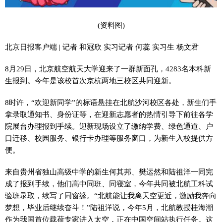
(资料图)
北京日报客户端 | 记者 和冠欣 实习记者 何蕊 实习生 杨文君
8月29日，北京航空航天大学迎来了一群新面孔，4283名本科新
生报到。今年是该校首次京杭两地三校区共同迎新。
8时许，“欢迎新同学”的标语悬挂在北航沙河校区各处，新生们手
拿录取通知书、身份证等，在迎新志愿者的热情引导下前往各学
院展台办理报到手续。迎新现场设立了缴纳学费、绿色通道、户
口迁移、校园服务、银行卡办理等服务窗口，为新生入校提供方
便。
来自贵州省独山高级中学的新生何其邦、樊运然和陆祖洋一同完
成了报到手续，他们高中同班、同寝室，今年共同被北航工科试
验班录取，续写了同窗缘。“北航能让我离天空更近，激励我奔向
梦想，毕业后继续奋斗！”陆祖洋说，今年5月，北航教授桂海潮
作为我国首位载荷专家进入太空，正在中国空间站执行任务。这