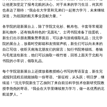
让他更加坚定了报考北航的决心。对于未来的学习生活，何其邦
也表达了期待：“我会在大学里和兄弟们一起努力学习，未来继续
深造，为祖国的航天事业贡献力量。”
各学院的迎新展台上，除了学院文化衫、帆布包、卡套等常规迎
新礼物外，还有独具特色的“见面礼”。士谔书院准备了扭蛋机，
新生们出示朋友圈集赞界面后，可以参与游戏领取礼品；沈元学
院的展台上，放着时空邮箱和友情留声机，新生们可以向未来的
自己写信，收听天南海北朋友们的留言；知行书院将镇纸、卷轴
与毛笔送给新生，他们可以抽取一根竹签，回答上面关于北航与
书院的小常识，领取礼品。
每个学院迎新展台上还摆放着教授精心书写的寄语盲盒，新生完
成报到流程后就能抽取一份寄语。“新征程，从头跃；明日梦，继
续追！”沈元学院新生丁乙抽到了来自前沿科学技术创新研究院教
授李尧尧的寄语。“我会在大学里继续努力学习，做一名优秀的北
航追梦人。”