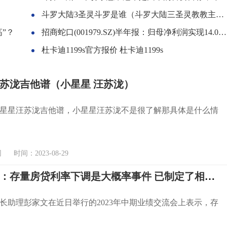
斗罗大陆3圣灵斗罗是谁（斗罗大陆三圣灵教教主是谁）
”？
招商蛇口(001979.SZ)半年报：归母净利润实现14.09%的逆势增长，经营性现金流净额达265亿元
杜卡迪1199s官方报价 杜卡迪1199s
苏泷吉他谱（小星星 汪苏泷）
星星汪苏泷吉他谱，小星星汪苏泷不是很了解那具体是什么情
时间：2023-08-29
招商银行：存量房贷利率下调是大概率事件 已制定了相关预案
长助理彭家文在近日举行的2023年中期业绩交流会上表示，存