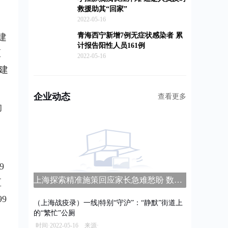
救援助其“回家”
2022-05-16
青海西宁新增7例无症状感染者 累
建
计报告阳性人员161例
区
2022-05-16
市建
企业动态
查看更多
的
9
上海探索精准施策回应家长急难愁盼 数字家长学校平台上线
区
9
（上海战疫录）一线|特别“守沪”：“静默”街道上
的“繁忙”公厕
时间·2022-05-16 来源·