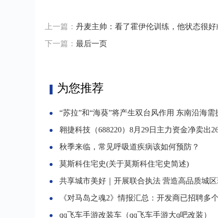
上一篇：
丹麦主帅：看了霍伊伦训练，他状态很好
下一篇：
最后一页
为您推荐
“苏拉”和“海葵”将产生双台风作用 东南沿海需提前做好防
翱捷科技（688220）8月29日主力资金净卖出263.9
秋季来临，常见呼吸道疾病该如何预防？
莫斯科住宅史(关于莫斯科住宅史简述)
共享城市美好｜开展联合执法 营造高品质城区
《对马岛之魂2》情报汇总：开发商已招聘多个新
qq飞车手游改装车（qq飞车手游大q吧改装）