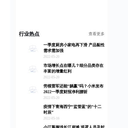
行业热点
查看更多
一季度厨房小家电再下滑 产品黏性
需求需加强
2022-05-20
市场增长点在哪儿？细分品类存在
丰富的增量红利
2022-05-20
劳模雷军还能“躺赢”吗？小米发布
2022一季度财报净利腰斩
2022-05-20
疫情下青海西宁“监管蓝”的“十二
时辰”
2022-05-16
小江豚搁浅长江岸滩 巡逻人员及时