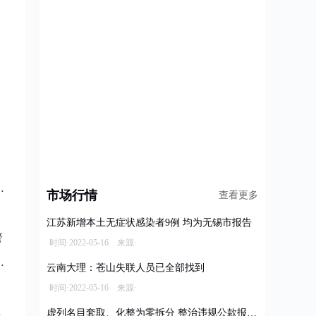
市场行情
查看更多
江苏新增本土无症状感染者9例 均为无锡市报告
警
时间·2022-05-16 来源·
云南大理：苍山失联人员已全部找到
时间·2022-05-16 来源·
虚列名目套取、化整为零拆分 整治违规公款报销乱象