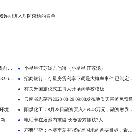
或许能进入对阿森纳的名单
范措施
小星星汪苏泷吉他谱（小星星 汪苏泷）
6万元
招商银行：存量房贷利率下调是大概率事件 已制定了相关预案
有关升国旗仪式主持人开场词学校模板
云南省思茅市2023-08-29 09:08发布地质灾害橙色预
环境
阳煤化工：8月28日融资买入269.43万元，融资融券余额3.6亿元
职位
电话卡在浴池内被盗 长春警方抓获3人
邓弗里斯：本赛季意甲冠军是国米的首要目标，希望拿到第20冠