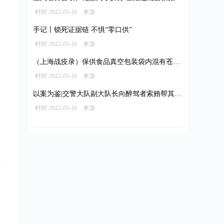
时间·2022-05-16 来源·
手记丨锁死证据链 不惧“零口供”
时间·2022-05-16 来源·
（上海战疫录）保供食品真空包装袋内混有苍蝇 经销商被立案调查拟罚款10万元
时间·2022-05-16 来源·
以案为鉴|交警大队副大队长向醉驾者索贿帮其脱罪
时间·2022-05-16 来源·