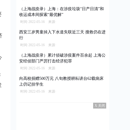
（上海战疫录）上海：在涉疫垃圾“日产日清”和
要
收运成本间探索“最优解”
时间·2022-05-16 来源·
西安三岁男童掉入下水道失联近三天 搜救仍在进
济
行
时间·2022-05-16 来源·
（上海战疫录）累计侦破涉疫案件百余起 上海公
心
安经侦部门严厉打击经济犯罪
时间·2022-05-16 来源·
济
向高校捐赠500万元 八旬教授耕耘讲台62载病床
发
上仍记挂学生
时间·2022-05-16 来源·
X 关闭