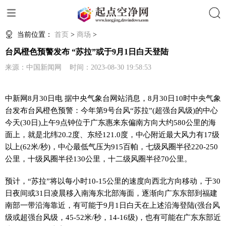
搜索
当前位置：
首页
>
商场
>
台风橙色预警发布 “苏拉”或于9月1日白天登陆
来源：中国新闻网 时间：2023-08-30 19:58:53
中新网8月30日电 据中央气象台网站消息，8月30日10时中央气象
台发布台风橙色预警：今年第9号台风“苏拉”(超强台风级)的中心
今天(30日)上午9点钟位于广东惠来东偏南方向大约580公里的海
面上，就是北纬20.2度、东经121.0度，中心附近最大风力有17级
以上(62米/秒)，中心最低气压为915百帕，七级风圈半径220-250
公里，十级风圈半径130公里，十二级风圈半径70公里。
预计，“苏拉”将以每小时10-15公里的速度向西北方向移动，于30
日夜间或31日凌晨移入南海东北部海面，逐渐向广东东部到福建
南部一带沿海靠近，有可能于9月1日白天在上述沿海登陆(强台风
级或超强台风级，45-52米/秒，14-16级)，也有可能在广东东部近