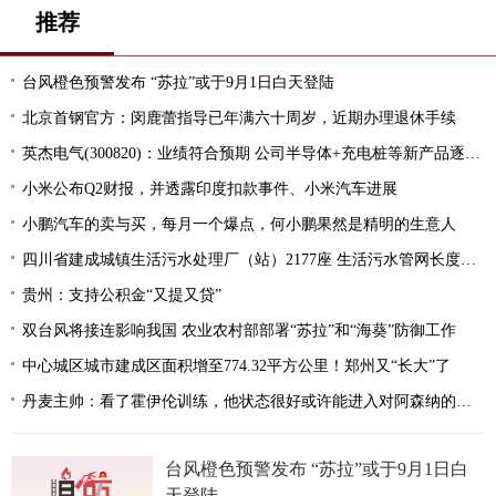
推荐
台风橙色预警发布 “苏拉”或于9月1日白天登陆
北京首钢官方：闵鹿蕾指导已年满六十周岁，近期办理退休手续
英杰电气(300820)：业绩符合预期 公司半导体+充电桩等新产品逐步进入收获期
小米公布Q2财报，并透露印度扣款事件、小米汽车进展
小鹏汽车的卖与买，每月一个爆点，何小鹏果然是精明的生意人
四川省建成城镇生活污水处理厂（站）2177座 生活污水管网长度突破5万公里
贵州：支持公积金“又提又贷”
双台风将接连影响我国 农业农村部部署“苏拉”和“海葵”防御工作
中心城区城市建成区面积增至774.32平方公里！郑州又“长大”了
丹麦主帅：看了霍伊伦训练，他状态很好或许能进入对阿森纳的名单
台风橙色预警发布 “苏拉”或于9月1日白
天登陆