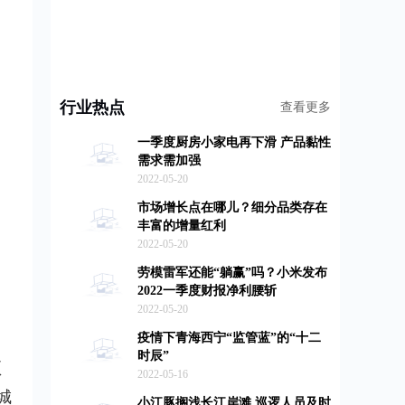
行业热点
查看更多
一季度厨房小家电再下滑 产品黏性
需求需加强
2022-05-20
市场增长点在哪儿？细分品类存在
丰富的增量红利
2022-05-20
劳模雷军还能“躺赢”吗？小米发布
2022一季度财报净利腰斩
2022-05-20
疫情下青海西宁“监管蓝”的“十二
时辰”
顶
2022-05-16
城
小江豚搁浅长江岸滩 巡逻人员及时