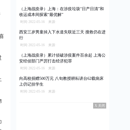
（上海战疫录）上海：在涉疫垃圾“日产日清”和
情
收运成本间探索“最优解”
时间·2022-05-16 来源·
西安三岁男童掉入下水道失联近三天 搜救仍在进
喜
行
时间·2022-05-16 来源·
（上海战疫录）累计侦破涉疫案件百余起 上海公
过
安经侦部门严厉打击经济犯罪
时间·2022-05-16 来源·
上
向高校捐赠500万元 八旬教授耕耘讲台62载病床
上仍记挂学生
时间·2022-05-16 来源·
物
X 关闭
印