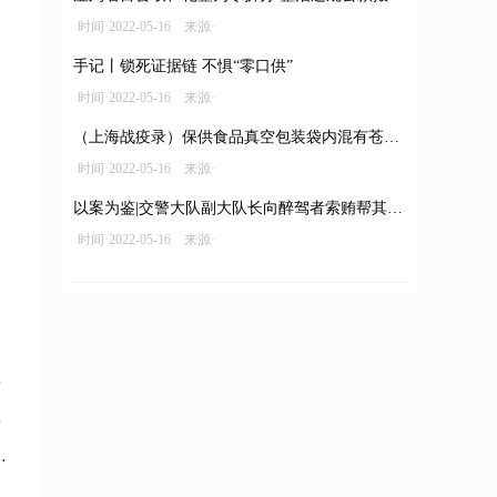
时间·2022-05-16 来源·
手记丨锁死证据链 不惧“零口供”
时间·2022-05-16 来源·
（上海战疫录）保供食品真空包装袋内混有苍蝇 经销商被立案调查拟罚款10万元
时间·2022-05-16 来源·
以案为鉴|交警大队副大队长向醉驾者索贿帮其脱罪
时间·2022-05-16 来源·