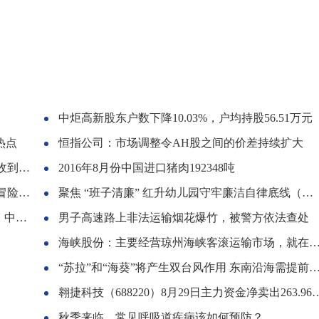
中炬高新股东户数下降10.03%，户均持股56.51万元
热点
恒指公司：市场调整令AH股之间的价差持续扩大
通知
2016年8月份中国进口猪肉192348吨
开战？
聚焦 “班子清廉” 红升幼儿园守牢廉洁自律底线（海报组图）
等在列
男子高速路上非法运输烟花爆竹，被警方依法查处
海峡股份：主要经营琼州海峡客滚运输市场，就在中国
“苏拉”和“海葵”将产生双台风作用 东南沿海需提前做好防范措施
翱捷科技（688220）8月29日主力资金净卖出263.96万元
秋季来临，常见呼吸道疾病该如何预防？