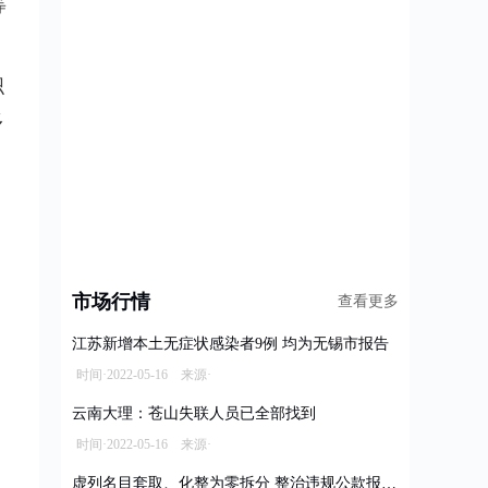
等
织
多
市场行情
查看更多
江苏新增本土无症状感染者9例 均为无锡市报告
时间·2022-05-16 来源·
云南大理：苍山失联人员已全部找到
时间·2022-05-16 来源·
虚列名目套取、化整为零拆分 整治违规公款报销乱象