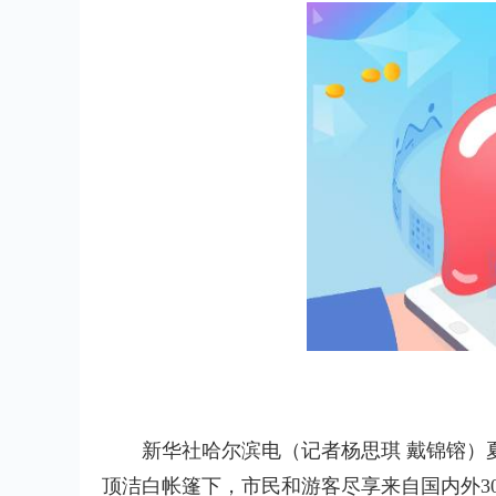
新华社哈尔滨电（记者杨思琪 戴锦镕）
顶洁白帐篷下，市民和游客尽享来自国内外30