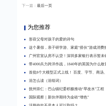
下一篇：
最后一页
为您推荐
形容父母对孩子的爱的诗句
这个暑假，亲子研学游、家庭“搭伙”游成消费
广州官宣认房不认贷！深圳多家银行表示暂未收到
带4000兵力跨洋作战，1840年的英国为什么敢冒险向大清
首批8个大模型正式上线！ 百度、字节、商汤、中科院旗下紫东太初
浴怎么读（浴组词）
抚州崇仁：巴山镇纪委积极推动“旱改水”工程
国际观察｜新伙伴期待为金砖“增色”
活期存款不是本人可以取吗？