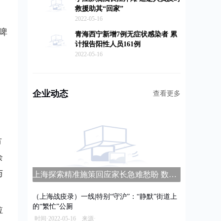
救援助其“回家”
2022-05-16
啤
青海西宁新增7例无症状感染者 累
计报告阳性人员161例
2022-05-16
企业动态
查看更多
市
余
与
上海探索精准施策回应家长急难愁盼 数字家长学校平台上线
（上海战疫录）一线|特别“守沪”：“静默”街道上
的“繁忙”公厕
拉
时间·2022-05-16 来源·