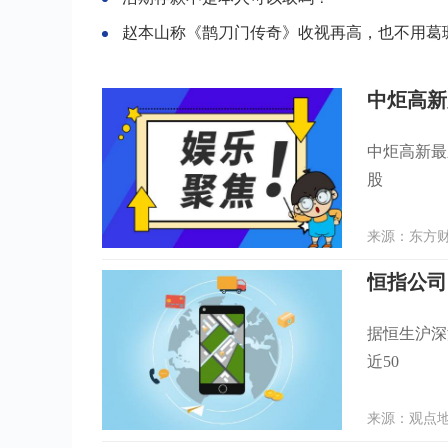
赵本山称《鹊刀门传奇》收视再高，也不用葛珊珊毕畅，原因
中炬高新股
中炬高新最
股
来源：东方财富
恒指公司
据恒生沪深
近50
来源：观点地产