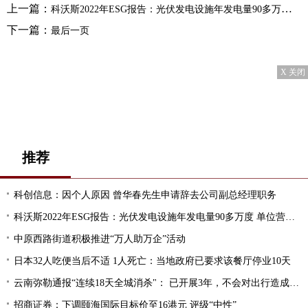
上一篇：
科沃斯2022年ESG报告：光伏发电设施年发电量90多万度 单位营收耗水量降至0.13立方米/万元
下一篇：
最后一页
X 关闭
推荐
科创信息：因个人原因 曾华春先生申请辞去公司副总经理职务
科沃斯2022年ESG报告：光伏发电设施年发电量90多万度 单位营收耗水量降至0.13立方米/万元
中原西路街道积极推进“万人助万企”活动
日本32人吃便当后不适 1人死亡：当地政府已要求该餐厅停业10天
云南弥勒通报“连续18天全城消杀"： 已开展3年，不会对出行造成影响
招商证券：下调颐海国际目标价至16港元 评级“中性”