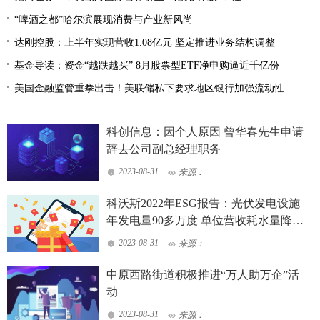
“啤酒之都”哈尔滨展现消费与产业新风尚
达刚控股：上半年实现营收1.08亿元 坚定推进业务结构调整
基金导读：资金“越跌越买” 8月股票型ETF净申购逼近千亿份
美国金融监管重拳出击！美联储私下要求地区银行加强流动性
科创信息：因个人原因 曾华春先生申请
辞去公司副总经理职务
2023-08-31
来源：
科沃斯2022年ESG报告：光伏发电设施
年发电量90多万度 单位营收耗水量降至
0.13立方米/万元
2023-08-31
来源：
中原西路街道积极推进“万人助万企”活
动
2023-08-31
来源：