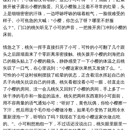
掀开被子露出小樱的脸蛋。只见小樱脸上泛着不寻常的红晕，头
上是细细密密的汗珠，一边呼哧呼哧的喘着粗气，一脸很难受的
样子。小可焦急的大喊：“小樱，你怎么了呀？哪里不舒服
么？”。门口的桃矢听见了小可的声音，一把推开房门冲到小樱的
床前。
情急之下，桃矢一挥手直接扫开了小可，可怜的小可翻了几个跟
头之后跟墙面来了个零距离亲密接触。桃矢拨开小樱的刘海把自
己的额头贴上了小樱的额头，静静感受了一下小樱的体温之后桃
矢叹了一口气，在心里说到：“小樱这家伙果然又发烧了么。”。
可怜的小可这时候刚摆脱了眩晕的状态，正含着泪水挥起自己的
爪子向桃矢抗议自己的待遇。桃矢看都没看小可一眼，径直走出
了小樱的房间。没一会儿桃矢又回到了小樱的房间，手上多了一
块干净的毛巾和一脸盆的温水。桃矢把两样东西塞到小可面前，
用不容商量的语气通知小可：“听好了，黄色玩偶，你给小樱擦一
下汗，然后用这个毛巾给小樱做冷敷，如果毛巾变热了就用冷水
重新浸泡一下，听明白了吗？我现在下去给小樱这家伙做点吃
的。”。小可刚想抱怨一下，不过话还没说出口，桃矢眼里眼里一