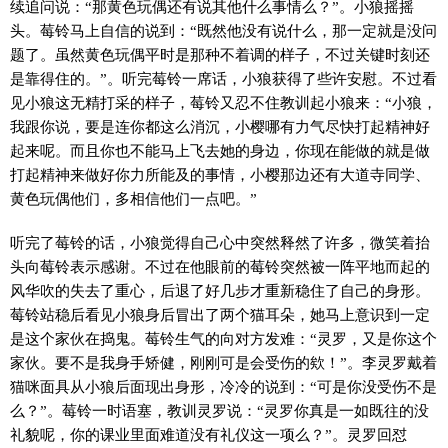
续追问说：“那黄色玩偶还有说其他什么事情么？”。小狼摇摇
头。莓铃马上自信的说到：“既然他没有说什么，那一定就是没问
题了。虽然黄色玩偶平时是那种不着调的样子，不过关键时刻还
是靠得住的。”。听完莓铃一席话，小狼获得了些许安慰。不过看
见小狼这无精打采的样子，莓铃又忍不住教训起小狼来：“小狼，
我跟你说，要是连你都这么消沉，小樱哪有力气尽快打起精神好
起来呢。而且你也不能马上飞去她的身边，你现在能做的就是做
打起精神来做好你力所能及的事情，小樱那边还有大道寺同学、
黄色玩偶他们，多相信他们一点吧。”
听完了莓铃的话，小狼觉得自己心中突然释然了许多，微笑着抬
头向莓铃表示感谢。不过在他眼前的莓铃突然被一阵平地而起的
风华吹的失去了重心，后退了好几步才重新稳住了自己的身形。
莓铃站稳后看见小狼身后冒出了两个猫耳朵，她马上意识到一定
是这个家伙在捣鬼。莓铃生气的向对方发难：“灵罗，又是你这个
家伙。要不是我身手矫健，刚刚可是会受伤的欸！”。李灵罗戴着
猫咪面具从小狼后面现出身形，冷冷的说到：“可是你没受伤不是
么？”。莓铃一时语塞，教训灵罗说：“灵罗你真是一如既往的没
礼貌呢，你的课业里面难道没有礼仪这一项么？”。灵罗回怼