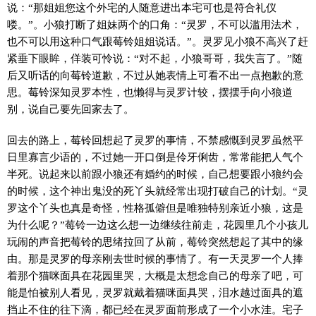
说：“那姐姐您这个外宅的人随意进出本宅可也是符合礼仪
喽。”。小狼打断了姐妹两个的口角：“灵罗，不可以滥用法术，
也不可以用这种口气跟莓铃姐姐说话。”。灵罗见小狼不高兴了赶
紧垂下眼眸，佯装可怜说：“对不起，小狼哥哥，我失言了。”随
后又听话的向莓铃道歉，不过从她表情上可看不出一点抱歉的意
思。莓铃深知灵罗本性，也懒得与灵罗计较，摆摆手向小狼道
别，说自己要先回家去了。
回去的路上，莓铃回想起了灵罗的事情，不禁感慨到灵罗虽然平
日里寡言少语的，不过她一开口倒是伶牙俐齿，常常能把人气个
半死。说起来以前跟小狼还有婚约的时候，自己想要跟小狼约会
的时候，这个神出鬼没的死丫头就经常出现打破自己的计划。“灵
罗这个丫头也真是奇怪，性格孤僻但是唯独特别亲近小狼，这是
为什么呢？”莓铃一边这么想一边继续往前走，花园里几个小孩儿
玩闹的声音把莓铃的思绪拉回了从前，莓铃突然想起了其中的缘
由。那是灵罗的母亲刚去世时候的事情了。有一天灵罗一个人捧
着那个猫咪面具在花园里哭，大概是太想念自己的母亲了吧，可
能是怕被别人看见，灵罗就戴着猫咪面具哭，泪水越过面具的遮
挡止不住的往下滴，都已经在灵罗面前形成了一个小水洼。宅子