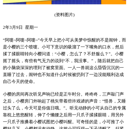
(资料图片)
2年3月9日 星期一
“阿嚏~阿嚏~阿嚏~”今天早上把小可从美梦中惊醒的不是闹钟，而
是小樱的三个喷嚏。小可下意识的吸溜了一下嘴角的口水，然后
揉了揉眼睛转向小樱问道：“小樱，怎么了？不舒服么？”。小樱
摇了摇头，有些有气无力的说到“不，我没事。”，随后就把自己
的小脑袋深深的埋到了被窝里面。一人一兽就这么昏昏沉沉的一
直睡了过去，闹钟也不知道什么时候被扔到了一边没能顺利达成
自己今天的使命。
小樱的房间再次听见声响已经是正午时分。咚咚咚，三声敲门声
之后，小樱房门外响起了桃矢带着些许戏谑的声音：“怪兽，又睡
过头了么，今天可是你值日哦。”。听见动静的小可从自己的专属
靠枕上悠悠醒转，伸了个懒腰之后用一只爪子揉揉眼睛，用另外
一只爪子推搡着小樱试图把小樱叫醒。可奇怪的是，小可推了小
樱好几下，小樱都没有动静。这把小可吓得一下子清醒了，赶紧