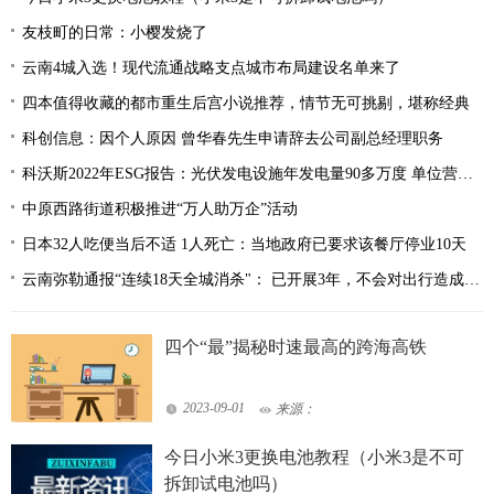
友枝町的日常：小樱发烧了
云南4城入选！现代流通战略支点城市布局建设名单来了
四本值得收藏的都市重生后宫小说推荐，情节无可挑剔，堪称经典
科创信息：因个人原因 曾华春先生申请辞去公司副总经理职务
科沃斯2022年ESG报告：光伏发电设施年发电量90多万度 单位营收耗水量降至0.13立方米/万元
中原西路街道积极推进“万人助万企”活动
日本32人吃便当后不适 1人死亡：当地政府已要求该餐厅停业10天
云南弥勒通报“连续18天全城消杀"： 已开展3年，不会对出行造成影响
四个“最”揭秘时速最高的跨海高铁
2023-09-01
来源：
今日小米3更换电池教程（小米3是不可
拆卸试电池吗）