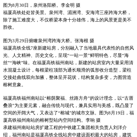
图为8月30日，泉州洛阳桥。李金明 摄
福厦高铁处处皆美景。泉州湾、湄洲湾、安海湾三座跨海大桥，
除了施工难度大，不仅桥梁本身十分雄伟，海上的风景更是美不
胜收。
图为3月29日俯瞰泉州湾跨海大桥。张海根 摄
福厦高铁全线7座新建站房，分别融入了当地最具代表性的自然风
光、人文精神、历史文化，呈现“一站一景”鲜明特色，尽显“海
丝”“海峡”味。在福厦高铁福州南站，新建的站房室内大量采用清
水混凝土设计，每根梁柱顶部为通长顺滑的弧形收分造型，梁柱
交接处曲线双向加腋，整体呈开花状，结构复杂多变，力图营造
榕树意象。
福厦高铁福州南站以“榕荫聚福、丝路方舟”的设计理念，以“古厝
叠浪”为主要元素，融合传统与现代，兼具实用与美感，既凸显了
空间的开阔大气，又表达了“榕城”的城市文脉。图为8月19日，福
厦高铁福州南站的榕树型站内空间结构。李响 摄
承建福州南站站房扩建工程的中铁建工集团相关负责人刘洋介
绍，福州南站是福厦高铁全线站房中建设面积最大的站房，建筑