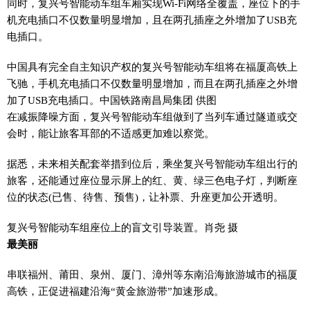
同时，复兴号智能动车组车厢实现Wi-Fi网络全覆盖，座位下的手
机充电插口不仅数量明显增加，且在两孔插座之外增加了USB充
电插口。
中国具有完全自主知识产权的复兴号智能动车组将在福厦高铁上
飞驰，手机充电插口不仅数量明显增加，而且在两孔插座之外增
加了USB充电插口。中国铁路南昌局集团 供图
在减振降噪方面，复兴号智能动车组做到了当列车通过隧道或交
会时，能让旅客耳部的不适感更加难以察觉。
据悉，未来相关配套举措到位后，乘坐复兴号智能动车组出行的
旅客，还能通过座位显示屏上的红、黄、绿三色电子灯，判断座
位的状态(已售、待售、预售)，让补票、升座更加公开透明。
复兴号智能动车组座位上的盲文引导装置。肖尧 摄
最美丽
串联福州、莆田、泉州、厦门、漳州等东南沿海旅游城市的福厦
高铁，正促进福建沿海“黄金旅游带”加速形成。