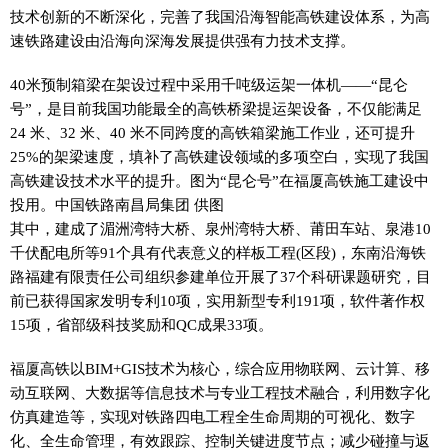
技术创新的不断深化，完善了我国沿海智能高铁建设体系，为高
速铁路建设由沿海向深海发展提供强有力技术支撑。
40米预制箱梁在架设过程中采用千吨级运架一体机——“昆仑
号”，是目前我国功能最全的高铁桥梁提运架设备，不仅能满足
24 米、32 米、40 米不同跨度的高铁箱梁施工作业，还可提升
25%的架梁速度，填补了高铁建设领域的多项空白，实现了我国
高铁建设技术水平的提升。图为“昆仑号”在福厦高铁施工建设中
投用。中国铁路南昌局集团 供图
其中，建成了湄洲湾特大桥、泉州湾特大桥、莆田车站、泉港10
千伏配电所等91个具有代表意义的样板工程(区段)，东南沿海铁
路福建有限责任公司组织参建单位开展了37个科研课题研究，目
前已获得国家发明专利10项，实用新型专利191项，软件著作权
15项，省部级科技奖励和QC成果33项。
福厦高铁以BIM+GIS技术为核心，综合应用物联网、云计算、移
动互联网、大数据等信息技术与专业工程技术融合，利用数字化
仿真建造等，实现对铁路四电工程全生命周期的可视化、数字
化、全生命管理，有效跟踪、控制关键进度节点；减少碰撞与返