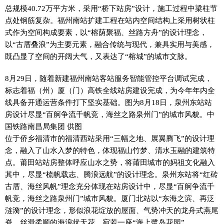
总规模40.72万平方米，采用“桥下站房”设计，施工过程中梁柱节
点处钢筋复杂。福州南站扩建工程在站内空间结构上采用树状柱
式作为空间构成要素，以“榕荫聚福、丝路方舟”的设计理念，
以“古厝叠浪”为主要元素，融合传统与现代，兼具实用与美感，
既凸显了空间的开阔大气，又表达了“榕城”的城市文脉。
8月29日，随着新建福州南站客站服务智能管控平台调试完成，
标志着福（州）厦（门）高铁全线站房建设完成，为今年年内全
线具备开通运营条件打下坚实基础。图为8月18日，泉州东站站
房设计尽显“百舸争流千帆竞，海丝之路泉州门”的城市风貌。中
国铁路南昌局集团 供图
位于侨乡福清市的福清西站采用“三幅之地、展翼腾飞”的设计理
念，融入了山水入梦的特色，体现福山竹梦、清水玉融的建筑特
点。莆田站站房整体呼应山水之势，将莆田城市的妈祖文化融入
其中，尽显“梳帆载志、腾浪远航”的设计理念。泉州东站将“红砖
古厝、海丝风帆”理念充分体现在站房设计中，尽显“百舸争流千
帆竞，海丝之路泉州门”城市风貌。厦门北站以“东海之滨、再泛
涟漪”的设计理念，形似浪花绽放的屋面、气势冲天的龙舟式燕尾
脊、丝滑柔顺的海浪状天花，宛若一座“海上鹭岛花园”。