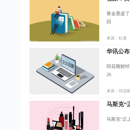
黄金墨迹了
回
来源：杜康 时
华讯公布
同花顺财经讯
26
来源：同花顺金
马斯克“正上