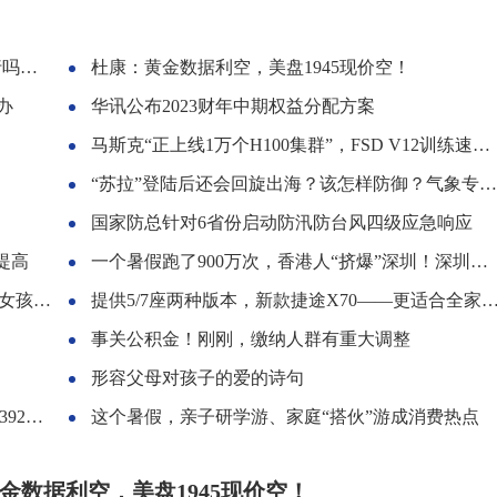
间查询
杜康：黄金数据利空，美盘1945现价空！
办
华讯公布2023财年中期权益分配方案
马斯克“正上线1万个H100集群”，FSD V12训练速度有望年底提升
“苏拉”登陆后还会回旋出海？该怎样防御？气象专家解读
国家防总针对6省份启动防汛防台风四级应急响应
提高
一个暑假跑了900万次，香港人“挤爆”深圳！深圳本地人大受震撼：“差点以为我到了香港”
两个字
提供5/7座两种版本，新款捷途X70——更适合全家出行的车
事关公积金！刚刚，缴纳人群有重大调整
形容父母对孩子的爱的诗句
2港元
这个暑假，亲子研学游、家庭“搭伙”游成消费热点
金数据利空，美盘1945现价空！