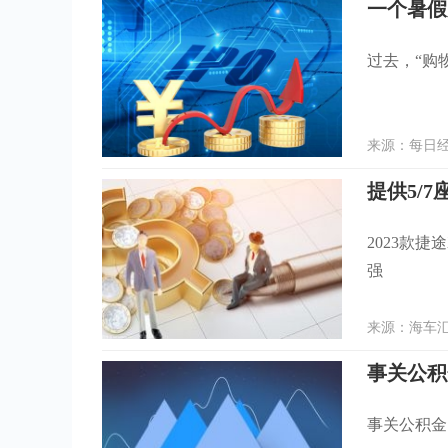
过去，“购
来源：每日经济
提供5/
2023款
强
来源：海车汇 
事关公积
事关公积金