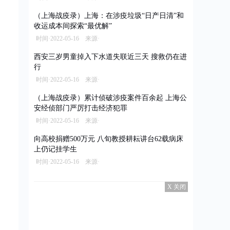
（上海战疫录）上海：在涉疫垃圾“日产日清”和
收运成本间探索“最优解”
时间·2022-05-16 来源·
西安三岁男童掉入下水道失联近三天 搜救仍在进
行
时间·2022-05-16 来源·
（上海战疫录）累计侦破涉疫案件百余起 上海公
安经侦部门严厉打击经济犯罪
时间·2022-05-16 来源·
向高校捐赠500万元 八旬教授耕耘讲台62载病床
上仍记挂学生
时间·2022-05-16 来源·
X 关闭