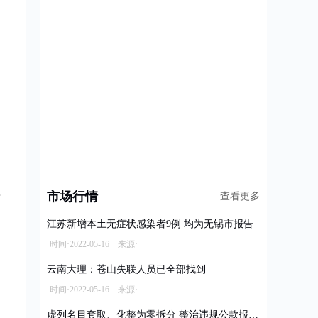
市场行情
查看更多
江苏新增本土无症状感染者9例 均为无锡市报告
时间·2022-05-16 来源·
云南大理：苍山失联人员已全部找到
时间·2022-05-16 来源·
虚列名目套取、化整为零拆分 整治违规公款报销乱象