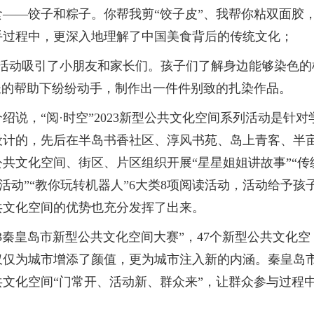
——饺子和粽子。你帮我剪“饺子皮”、我帮你粘双面胶
手过程中，更深入地理解了中国美食背后的传统文化；
染活动吸引了小朋友和家长们。孩子们了解身边能够染色的
长的帮助下纷纷动手，制作出一件件别致的扎染作品。
说，“阅·时空”2023新型公共文化空间系列活动是针对
设计的，先后在半岛书香社区、淳风书苑、岛上青客、半
共文化空间、街区、片区组织开展“星星姐姐讲故事”“传
读活动”“教你玩转机器人”6大类8项阅读活动，活动给予孩
共文化空间的优势也充分发挥了出来。
23秦皇岛市新型公共文化空间大赛”，47个新型公共文化空
仅仅为城市增添了颜值，更为城市注入新的内涵。秦皇岛
文化空间“门常开、活动新、群众来”，让群众参与过程