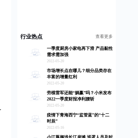
行业热点
查看更多
一季度厨房小家电再下滑 产品黏性
需求需加强
2022-05-20
市场增长点在哪儿？细分品类存在
丰富的增量红利
2022-05-20
劳模雷军还能“躺赢”吗？小米发布
2022一季度财报净利腰斩
2022-05-20
了
疫情下青海西宁“监管蓝”的“十二
时辰”
2022-05-16
小江豚搁浅长江岸滩 巡逻人员及时