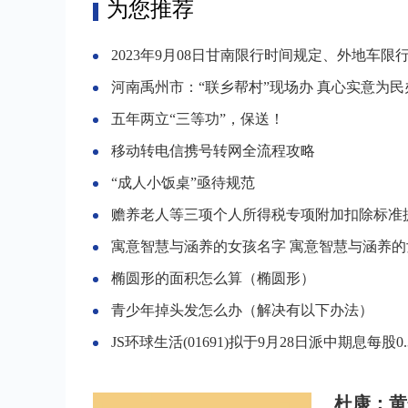
为您推荐
2023年9月08日甘南限行时间规定、外地车限行吗、今天限行尾号限行限号最新规定时
河南禹州市：“联乡帮村”现场办 真心实意为民
五年两立“三等功”，保送！
移动转电信携号转网全流程攻略
“成人小饭桌”亟待规范
赡养老人等三项个人所得税专项附加扣除标准
寓意智慧与涵养的女孩名字 寓意智慧与涵养的女孩名字
椭圆形的面积怎么算（椭圆形）
青少年掉头发怎么办（解决有以下办法）
JS环球生活(01691)拟于9月28日派中期息每股0.39
杜康：黄