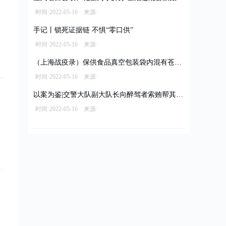
时间·2022-05-16 来源·
手记丨锁死证据链 不惧“零口供”
时间·2022-05-16 来源·
（上海战疫录）保供食品真空包装袋内混有苍蝇 经销商被立案调查拟罚款10万元
时间·2022-05-16 来源·
以案为鉴|交警大队副大队长向醉驾者索贿帮其脱罪
时间·2022-05-16 来源·