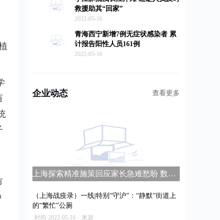
救援助其“回家”
，
2022-05-16
青海西宁新增7例无症状感染者 累
计报告阳性人员161例
植
2022-05-16
学
企业动态
查看更多
亩
统
子
上海探索精准施策回应家长急难愁盼 数字家长学校平台上线
市
（上海战疫录）一线|特别“守沪”：“静默”街道上
中
的“繁忙”公厕
时间·2022-05-16 来源·