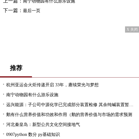
上一篇：
南宁动物园有什么游乐设施
下一篇：
最后一页
X 关闭
推荐
杭州亚运会火炬传递开启 33年，赓续荣光与梦想
南宁动物园有什么游乐设施
远兴能源：子公司中源化学已完成部分装置检修 其余纯碱装置暂无检修计划
鹅有什么营养价值和功效和作用（鹅的营养价值与市场的需求预测
河北秦皇岛：新型公共文化空间接地气
0907python 数分 py基础知识