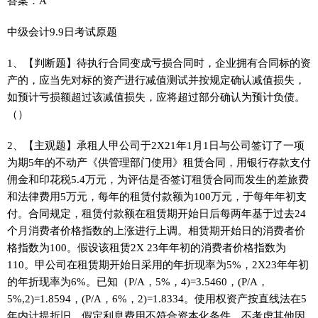
答案：A
中级会计9.9日考试原题
1、【判断题】待执行合同变成亏损合同时，企业拥有合同标的资
产的，应当先对标的资产进行减值测试并按规定确认减值损失，
如预计亏损额超过该减值损失，应将超过部分确认为预计负债。
（）
2、【主观题】承租人甲公司于2X21年1月1日与公司签订了一项
为期5年的不动产《供管理部门使用》租赁合同，用银行存款支付
佣金和印花税5.4万元，为评估是否签订租赁合同而发生的差旅费
和法律费用5万元，每年的租赁付款额为100万元，于每年年初支
付。合同规定，租赁付款额在租赁期开始日后每两年基于过去24
个月消费者价格指数的上涨进行上调。相赁期开始日的消费者价
格指数为100。假设该租赁2X 23年年初的消费者价格指数为
110。甲公司在租赁期开始日采用的年折现率为5%，2X23年年初
的年折现率为6%。已知（P/A，5%，4)=3.5460，(P/A，
5%,2)=1.8594，(P/A，6%，2)=1.8334。使用权资产按直线法在5
年内计提折旧。假定利息费用不符合资本化条件，不考虑其他因