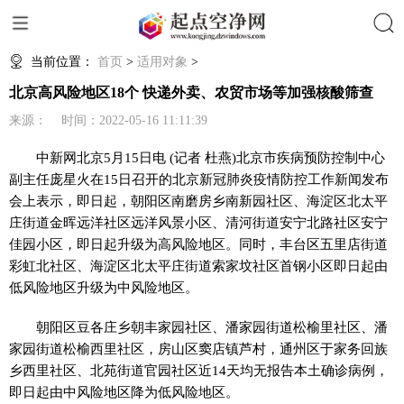
搜索
当前位置：
首页
>
适用对象
>
北京高风险地区18个 快递外卖、农贸市场等加强核酸筛查
来源： 时间：2022-05-16 11:11:39
中新网
北京5月15日电 (记者 杜燕)北京市疾病预防控制中心
副主任庞星火在15日召开的北京新冠肺炎疫情防控工作新闻发布
会上表示，即日起，朝阳区南磨房乡南新园社区、海淀区北太平
庄街道金晖远洋社区远洋风景小区、清河街道安宁北路社区安宁
佳园小区，即日起升级为高风险地区。同时，丰台区五里店街道
彩虹北社区、海淀区北太平庄街道索家坟社区首钢小区即日起由
低风险地区升级为中风险地区。
朝阳区豆各庄乡朝丰家园社区、潘家园街道松榆里社区、潘
家园街道松榆西里社区，房山区窦店镇芦村，通州区于家务回族
乡西里社区、北苑街道官园社区近14天均无报告本土确诊病例，
即日起由中风险地区降为低风险地区。