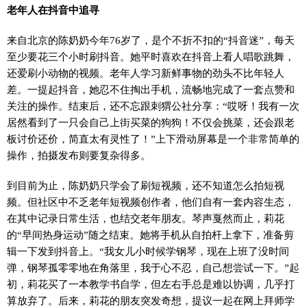
老年人在抖音中追寻
来自北京的陈奶奶今年76岁了，是个不折不扣的“抖音迷”，每天
至少要花三个小时刷抖音。她平时喜欢在抖音上看人唱歌跳舞，
还爱刷小动物的视频。老年人学习新鲜事物的劲头不比年轻人
差。一提起抖音，她忍不住掏出手机，流畅地完成了一套点赞和
关注的操作。结束后，还不忘跟刺猬公社分享：“哎呀！我有一次
居然看到了一只会自己上街买菜的狗狗！不仅会挑菜，还会跟老
板讨价还价，简直太有灵性了！”上下滑动屏幕是一个非常简单的
操作，拍摄发布则要复杂得多。
到目前为止，陈奶奶只学会了刷短视频，还不知道怎么拍短视
频。但社区中不乏老年短视频创作者，他们自有一套内容生态，
在其中记录日常生活，也结交老年朋友。琴声戛然而止，莉花
的“早间热身运动”随之结束。她将手机从自拍杆上拿下，准备剪
辑一下发到抖音上。“我女儿小时候学钢琴，现在上班了没时间
弹，钢琴孤零零地在角落里，我于心不忍，自己想尝试一下。”起
初，莉花买了一本教学书自学，但左右手总是难以协调，几乎打
算放弃了。后来，莉花的朋友突发奇想，提议一起在网上拜师学