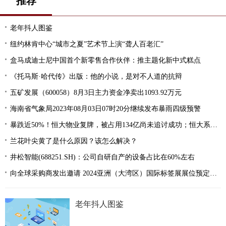
推荐
老年抖人图鉴
纽约林肯中心“城市之夏”艺术节上演“聋人百老汇”
盒马成迪士尼中国首个新零售合作伙伴：推主题化新中式糕点
《托马斯·哈代传》出版：他的小说，是对不人道的抗辩
五矿发展（600058）8月3日主力资金净卖出1093.92万元
海南省气象局2023年08月03日07时20分继续发布暴雨四级预警
暴跌近50%！恒大物业复牌，被占用134亿尚未追讨成功；恒大系第二家上市公司迎来复牌
兰花叶尖黄了是什么原因？该怎么解决？
井松智能(688251.SH)：公司自研自产的设备占比在60%左右
向全球采购商发出邀请 2024亚洲（大湾区）国际标签展展位预定超千家企业
老年抖人图鉴