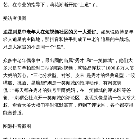
艺。在专业的指导下，莉花渐渐开始“上道”了。
受访者供图
追星则是中老年人在短视频社区的另一大爱好。
如果说微博是年
轻人追星的主阵地，那抖音和快手则成了中老年追星的主战场。
只是大家追的不是同一个“星”。
众多中老年偶像中，最出圈的当属“秀才”和“一笑倾城”，他们大
多只是简单拍些对口型的唱歌视频，就轻易俘获了1000多万大爷
大妈的芳心。“三七分发型、衬衫、皮带”是秀才的经典造型，“咬
嘴唇、挑眉、晃脑袋”则是一笑倾城的招牌动作。有网友调
侃：“每天都在秀才的账号里蹲妈妈，在一笑倾城的评论区等爸
爸。”刺猬公社点开一笑倾城的评论区，发现头像是清一色大爷大
叔。甭看大爷大叔们平时沉默寡言，但到了评论区，各个都变得
能言善道。
图源抖音截图