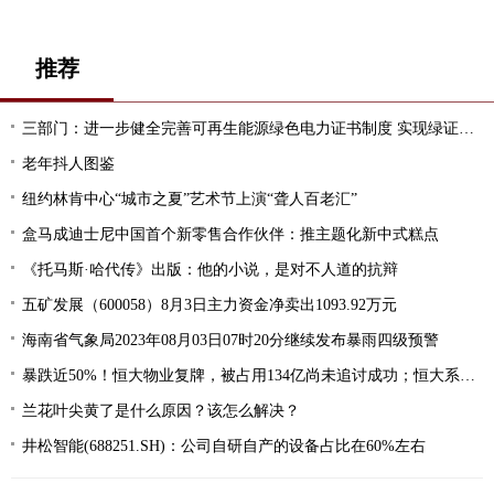
推荐
三部门：进一步健全完善可再生能源绿色电力证书制度 实现绿证对可再生能源电力的全覆盖
老年抖人图鉴
纽约林肯中心“城市之夏”艺术节上演“聋人百老汇”
盒马成迪士尼中国首个新零售合作伙伴：推主题化新中式糕点
《托马斯·哈代传》出版：他的小说，是对不人道的抗辩
五矿发展（600058）8月3日主力资金净卖出1093.92万元
海南省气象局2023年08月03日07时20分继续发布暴雨四级预警
暴跌近50%！恒大物业复牌，被占用134亿尚未追讨成功；恒大系第二家上市公司迎来复牌
兰花叶尖黄了是什么原因？该怎么解决？
井松智能(688251.SH)：公司自研自产的设备占比在60%左右