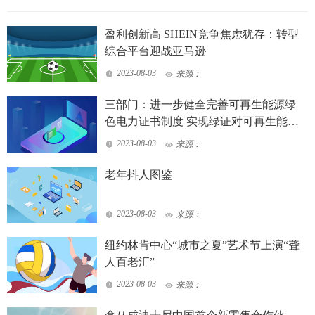
盈利创新高 SHEIN竞争焦虑犹存：转型
综合平台迎战亚马逊
2023-08-03
来源：
三部门：进一步健全完善可再生能源绿
色电力证书制度 实现绿证对可再生能源
电力的全覆盖
2023-08-03
来源：
老年抖人图鉴
2023-08-03
来源：
纽约林肯中心“城市之夏”艺术节上演“聋
人百老汇”
2023-08-03
来源：