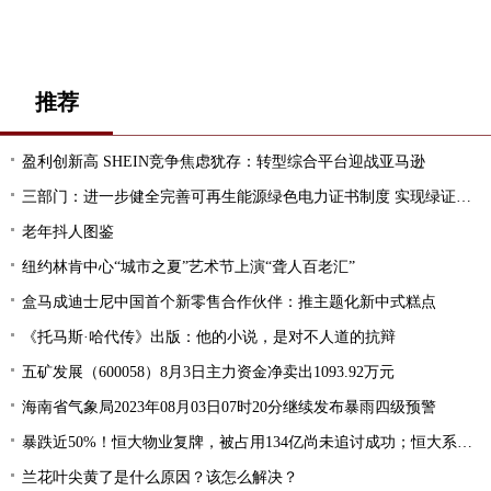
推荐
盈利创新高 SHEIN竞争焦虑犹存：转型综合平台迎战亚马逊
三部门：进一步健全完善可再生能源绿色电力证书制度 实现绿证对可再生能源电力的全覆盖
老年抖人图鉴
纽约林肯中心“城市之夏”艺术节上演“聋人百老汇”
盒马成迪士尼中国首个新零售合作伙伴：推主题化新中式糕点
《托马斯·哈代传》出版：他的小说，是对不人道的抗辩
五矿发展（600058）8月3日主力资金净卖出1093.92万元
海南省气象局2023年08月03日07时20分继续发布暴雨四级预警
暴跌近50%！恒大物业复牌，被占用134亿尚未追讨成功；恒大系第二家上市公司迎来复牌
兰花叶尖黄了是什么原因？该怎么解决？