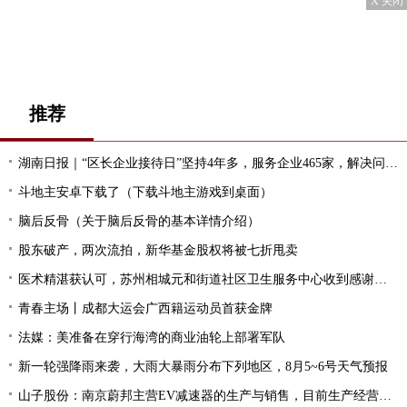
X 关闭
推荐
湖南日报｜“区长企业接待日”坚持4年多，服务企业465家，解决问题530余个——天心区打造全省营商环境“首善之区”
斗地主安卓下载了（下载斗地主游戏到桌面）
脑后反骨（关于脑后反骨的基本详情介绍）
股东破产，两次流拍，新华基金股权将被七折甩卖
医术精湛获认可，苏州相城元和街道社区卫生服务中心收到感谢锦旗
青春主场丨成都大运会广西籍运动员首获金牌
法媒：美准备在穿行海湾的商业油轮上部署军队
新一轮强降雨来袭，大雨大暴雨分布下列地区，8月5~6号天气预报
山子股份：南京蔚邦主营EV减速器的生产与销售，目前生产经营正常，年产能为30万套减速器