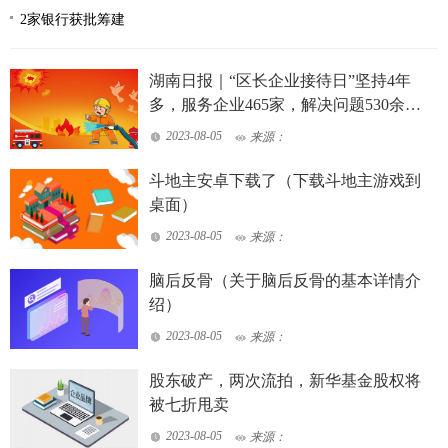
2家银行获批筹建
湖南日报｜“区长企业接待日”坚持4年
多，服务企业465家，解决问题530余个
——天心区打造全省营商环境“首善之
2023-08-05
来源：
区”
斗地主安卓下载了（下载斗地主游戏到
桌面）
2023-08-05
来源：
脑后反骨（关于脑后反骨的基本详情介
绍）
2023-08-05
来源：
股东破产，两次流拍，新华基金股权将
被七折甩卖
2023-08-05
来源：