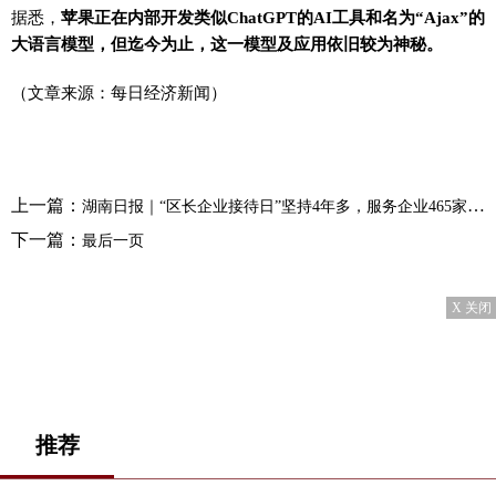
据悉，
苹果正在内部开发类似ChatGPT的AI工具和名为“Ajax”的
大语言模型，但迄今为止，这一模型及应用依旧较为神秘。
（文章来源：每日经济新闻）
上一篇：
湖南日报｜“区长企业接待日”坚持4年多，服务企业465家，解决问题530余个——天心区打造全省营商环境“首善之区”
下一篇：
最后一页
X 关闭
推荐