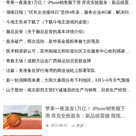
苹果一夜蒸发1万亿！ iPhone销售额下滑 库克安抚股东：新品很震撼 我现在天天用
湖南日报｜“区长企业接待日”坚持4年多，服务企业465家，解决问题530余个——天心区打造全省营商环境“首善之区”
斗地主安卓下载了（下载斗地主游戏到桌面）
脑后反骨（关于脑后反骨的基本详情介绍）
股东破产，两次流拍，新华基金股权将被七折甩卖
医术精湛获认可，苏州相城元和街道社区卫生服务中心收到感谢锦旗
青春主场丨成都大运会广西籍运动员首获金牌
法媒：美准备在穿行海湾的商业油轮上部署军队
新一轮强降雨来袭，大雨大暴雨分布下列地区，8月5~6号天气预报
山子股份：南京蔚邦主营EV减速器的生产与销售，目前生产经营正常，年产能为30万套减速器
苹果一夜蒸发1万亿！ iPhone销售额下
滑 库克安抚股东：新品很震撼 我现在
天天用
2023-08-05
来源：