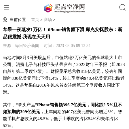
搜索
当前位置：
首页
>
商场
>
苹果一夜蒸发1万亿！ iPhone销售额下滑 库克安抚股东：新
品很震撼 我现在天天用
来源：每日经济新闻 时间：2023-08-05 09:13:34
当地时间8月3日美股盘后，市值站稳3万亿美元的全球最大上市
公司、消费电子与科技巨头苹果发布了2023财年三季报（即2023
自然年第二季度业绩）。财报显示总营收818亿美元，较去年同
期的830亿美元同比下滑1.4%，较上季度的948.4亿美元环比跌近
14%。这是苹果自2016年以来首次连续第三个季度收入同比下
滑。
其中，“拳头产品”
iPhone销售额396.7亿美元，同比跌2.5%且不
如预期的399亿美元，
上年同期的407亿美元曾同比增近3%。智
能手机占总收入的48.5%，低于上季度的占比54%和去年占比
52%。