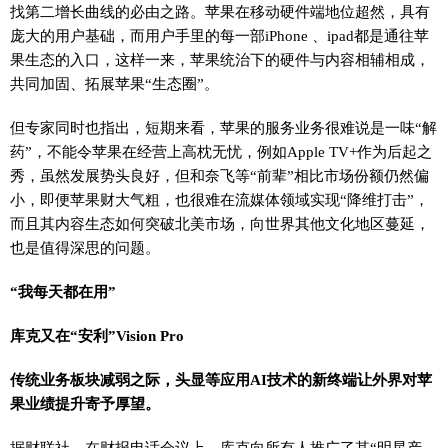
找第二增长曲线的必由之路。苹果在移动硬件端地位超然，具有
庞大的用户基础，而用户手里的每一部iPhone 、ipad都是通往苹
果生态的入口，这样一来，苹果统治下的硬件与内容相辅相成，
共同加固、拓展苹果“生态圈”。
但专家同时也指出，短期来看，苹果的服务业务很难说是一味“解
药”，不能令苹果在经营上高枕无忧，例如Apple TV+作为后起之
秀，虽然发展势头良好，但和奈飞等“前辈”相比市场份额仍然偏
小，即便苹果财大气粗，也很难在流媒体领域实现“降维打击”，
而且其内容生态如何突破北美市场，向世界其他文化地区蔓延，
也是值得深思的问题。
“我每天都在用”
库克又在“安利”Vision Pro
传统业务板块减弱之际，头显等应用AI技术的新终端让外界对苹
果业绩提升寄予厚望。
据财联社，在财报电话会议上，库克向所有人推广了其“明星产