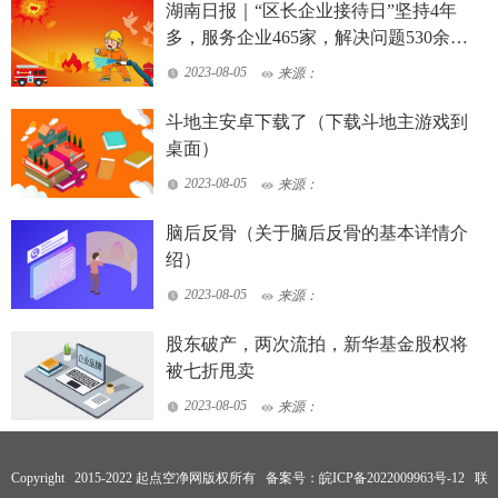
湖南日报｜“区长企业接待日”坚持4年
多，服务企业465家，解决问题530余个
——天心区打造全省营商环境“首善之
2023-08-05
来源：
区”
斗地主安卓下载了（下载斗地主游戏到
桌面）
2023-08-05
来源：
脑后反骨（关于脑后反骨的基本详情介
绍）
2023-08-05
来源：
股东破产，两次流拍，新华基金股权将
被七折甩卖
2023-08-05
来源：
Copyright 2015-2022 起点空净网版权所有 备案号：
皖ICP备2022009963号-12
联