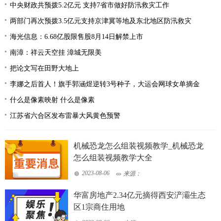
中央财政共预拨5.2亿元 支持7省市做好防汛救灾工作
两部门再次预拨3.5亿元支持京津冀等地及东北地区防汛救灾
海光信息：6.68亿股限售股8月14日解禁上市
南漳：祥云天空挂 漳城无限美
把论文写在田野大地上
李娜之后首人！旗手郭涵煜逆转3号种子，大运会网球女单摘金
什么是像素映射 什么是像素
江苏省六合区发布雷暴大风黄色预警
机械恐龙怎么组装视频教学_机械恐龙
怎么组装视频教学大全
2023-08-06
来源：
华富房地产2.34亿元摘得西安浐灞生态
区1宗商住用地