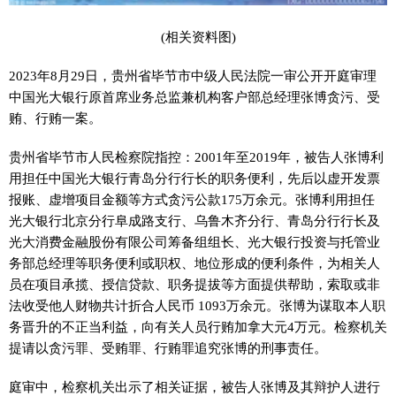
(相关资料图)
2023年8月29日，贵州省毕节市中级人民法院一审公开开庭审理
中国光大银行原首席业务总监兼机构客户部总经理张博贪污、受
贿、行贿一案。
贵州省毕节市人民检察院指控：2001年至2019年，被告人张博利
用担任中国光大银行青岛分行行长的职务便利，先后以虚开发票
报账、虚增项目金额等方式贪污公款175万余元。张博利用担任
光大银行北京分行阜成路支行、乌鲁木齐分行、青岛分行行长及
光大消费金融股份有限公司筹备组组长、光大银行投资与托管业
务部总经理等职务便利或职权、地位形成的便利条件，为相关人
员在项目承揽、授信贷款、职务提拔等方面提供帮助，索取或非
法收受他人财物共计折合人民币 1093万余元。张博为谋取本人职
务晋升的不正当利益，向有关人员行贿加拿大元4万元。检察机关
提请以贪污罪、受贿罪、行贿罪追究张博的刑事责任。
庭审中，检察机关出示了相关证据，被告人张博及其辩护人进行